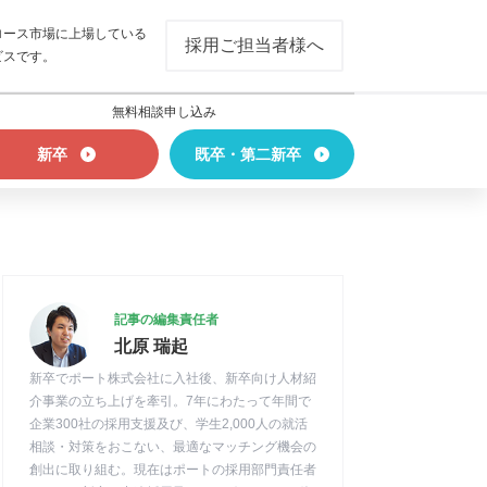
ロース市場に上場している
採用ご担当者様へ
ビスです。
無料相談申し込み
新卒
既卒・第二新卒
記事の編集責任者
北原 瑞起
新卒でポート株式会社に入社後、新卒向け人材紹
介事業の立ち上げを牽引。7年にわたって年間で
企業300社の採用支援及び、学生2,000人の就活
相談・対策をおこない、最適なマッチング機会の
創出に取り組む。現在はポートの採用部門責任者