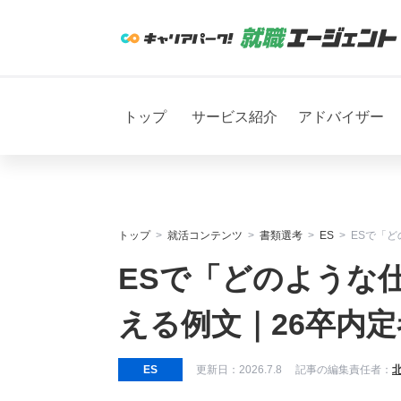
トップ
サービス紹介
アドバイザー
トップ
就活コンテンツ
書類選考
ES
ESで「
ESで「どのような
える例文｜26卒内
ES
更新日：
2026.7.8
記事の編集責任者：