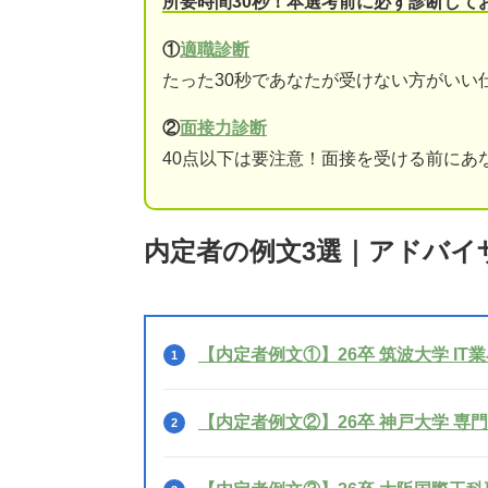
所要時間30秒！本選考前に必ず診断して
①
適職診断
たった30秒であなたが受けない方がいい
②
面接力診断
40点以下は要注意！面接を受ける前にあ
内定者の例文3選｜アドバイ
【内定者例文①】26卒 筑波大学 IT
【内定者例文②】26卒 神戸大学 専