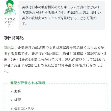
英検は日本の教育機関のカリキュラムで身に付けられ
る英語力を証明する資格です。準1級以上では、難しい
英文の読解力やリスニングを証明することが可能で
キャリア
アドバイ
す。
ザー
③日商簿記
簿記
は、企業経営の成績表である財務諸表を読み解くスキルを証
明する資格です。難易度が低い順に、原価計算初級・簿記初級・3
級・2級・1級の5段階に分かれており、就活の資格としては3級も
評価されますが2級以上であれば専門性を高く評価されるでしょ
う。
簿記が評価される職種
財務
経理
会計コンサル