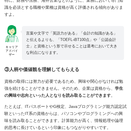
特に、財務や法務、海外営業などのように、業務において専門知
識を必須とする職種や業種は資格が高く評価される傾向がありま
すよ。
言葉や文字で「英語力がある」「会計の知識がある」
と伝えるよりも、「TOEFL-iBT100点」や「公認会計
士」と資格という形で示せることは選考において大き
キャリア
アドバイ
な利点になります。
ザー
③人柄や価値観を理解してもらえる
資格の取得には努力が必要であるため、興味や関心がなければ勉
強を続けることができません。そのため、企業は資格から、
学生
の興味や志向といった人となりを読み取ることができます
。
たとえば、ITパスポートやG検定、Javaプログラミング能力認定試
験といったIT系の資格からは、パソコンやプログラミングへの興
味を読み取ることができます。計算能力が高く、情報処理や論理
的思考に長けているという印象にもつながりやすいです。