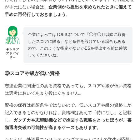
が手元にない場合は、
企業側から提出を求められたときに備えて
早めに再発行しておきましょう
。
企業によってはTOEICについて「◯年◯月以降に取得
したスコアに限る」など条件を設けている場合もある
ので、このような指定がないかESを提出する前に確認
キャリア
アドバイ
してくださいね。
ザー
③スコアや級が低い資格
志望企業に関連性のある資格であっても、スコアや級が低い資格
は選考においてあまり役に立ちません。
資格の保有は必須条件ではないので、低いスコアや級の資格しか
記入できるものがなければ、資格欄はあえて「特になし」と記載
し、
ガクチカや志望動機などで挽回する戦略をとったほうが、書
類選考突破の可能性が高まるケースもあります
。
たとえば、外資系コンサルティングファームに2人の学生が応募し