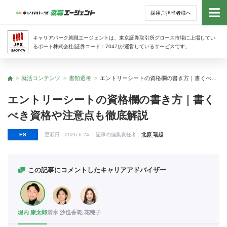
採用ご担当者様へ
トッ
キャリアパーク就職エージェントは、東京証券取引所グロース市場に上場してい
るポート株式会社(証券コード：7047)が運営しているサービスです。
サー
就活コンテンツ
書類選考
エントリーシートの資格欄の書き方｜書くべき資格や注意点も徹底解説
トップ
アド
エントリーシートの資格欄の書き方｜書く
べき資格や注意点も徹底解説
利用
ES
更新日：
2026.6.24
記事の編集責任者：
北原 瑞起
就活
経営
この記事にコメントしたキャリアアドバイザー
無料
堀内 康太郎
清水 沙也香
乾 花穂子