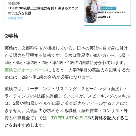
関連記事
TOEIC700点以上は就職に有利！ 刺さるスコア
の伝え方を伝授
記事を読む
➁英検
英検は、文部科学省が後援している、日本の英語学習で身に付け
た英語力を証明する資格です。英検は難易度が低い方から、5級・
4級・3級・準2級・2級・準1級・1級の7段階に分かれています。
英検公式ホームページ
によると、大学3年目の英語力を証明するた
めには、2級〜準1級の合格が必要になります。
英検では、リーディング・リスニング・スピーキング（面接）・
ライティングの4技能を評価していますが、スピーキングのスキル
は、2級や準1級レベルでは高い英会話力をアピールすることはで
きません。英会話力が求められる職種（海外営業・コンサル・外
資系の職種全て）では、
TOEFL-iBT
や
IELTS
の資格を記入するこ
とをおすすめします
。