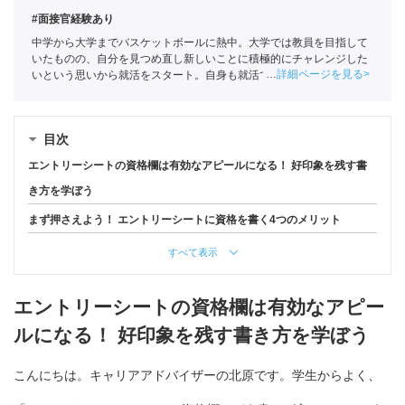
#面接官経験あり
中学から大学までバスケットボールに熱中。大学では教員を目指して
いたものの、自分を見つめ直し新しいことに積極的にチャレンジした
詳細ページを見る
いという思いから就活をスタート。自身も就活ではエージェントを利
用していたことで人材業界に興味を持ちポートに入社。
全国民営職業
紹介事業協会
職業紹介責任者（001-230308002-05631）
目次
エントリーシートの資格欄は有効なアピールになる！ 好印象を残す書
き方を学ぼう
まず押さえよう！ エントリーシートに資格を書く4つのメリット
すべて表示
エントリーシートの資格欄は有効なアピー
ルになる！ 好印象を残す書き方を学ぼう
こんにちは。キャリアアドバイザーの北原です。学生からよく、