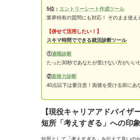
5位：
エントリーシート作成ツール
業界特有の質問にも対応！ そのまま使え
【併せて活用したい！】
スキマ時間でできる就活診断ツール
①
適職診断
たった30秒であなたが受けない方がいい
②
面接力診断
40点以下は要注意！面接を受ける前にあ
【現役キャリアアドバイザ
短所「考えすぎる」への印
短所として「考えすぎる」を伝えて良いの