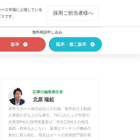
ロース市場に上場している
採用ご担当者様へ
ビスです。
無料相談申し込み
新卒
既卒・第二新卒
記事の編集責任者
北原 瑞起
新卒でポート株式会社に入社後、新卒向け人材紹
介事業の立ち上げを牽引。7年にわたって年間で
企業300社の採用支援及び、学生2,000人の就活
相談・対策をおこない、最適なマッチング機会の
創出に取り組む。現在はポートの採用部門責任者