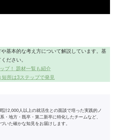
方や基本的な考え方について解説しています。基
てください。
ップ！ 題材一覧も紹介
き短所は3ステップで発見
間計2,000人以上の就活生との面談で培った実践的ノ
系・地方・既卒・第二新卒に特化したチームなど、
づいた確かな知見をお届けします。