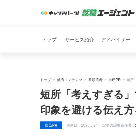
トップ
サービス紹介
アドバイザー
トップ
就活コンテンツ
書類選考
自己PR
短所
短所「考えすぎる」
印象を避ける伝え方
自己PR
更新日：
2026.6.24
記事の編集責任者：