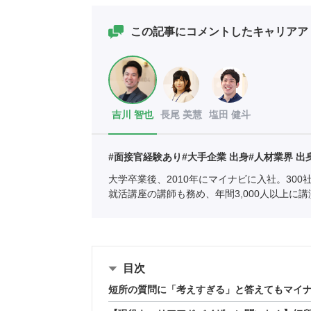
この記事にコメントしたキャリアア
吉川 智也
長尾 美慧
塩田 健斗
#面接官経験あり
#大手企業 出身
#人材業界 出
大学卒業後、2010年にマイナビに入社。30
就活講座の講師も務め、年間3,000人以上に
として年間約1,000人の学生の相談に乗る。
目次
短所の質問に「考えすぎる」と答えてもマイ