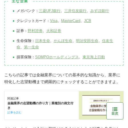
主な企業
メガバンク：
三菱UFJ銀行
、
三井住友銀行
、
みずほ銀行
クレジットカード：
Visa
、
MasterCard
、
JCB
証券：
野村證券
、
大和証券
生命保険：
日本生命
、
かんぽ生命
、
明治安田生命
、
住友生
命
、
第一生命
損害保険：
SOMPOホールディングス
、
東京海上日動
こちらの記事では金融業界についての基本的な知識から、業界に
特化した志望動機まで網羅的にチェックすることができますよ。
関連記事
金融業界の志望動機の作り方｜業種別の例文付
き
記事を読む
目次