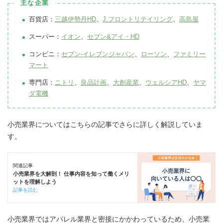
主な企業
百貨店：
三越伊勢丹HD
、
J.フロントリテイリング
、
高島屋
スーパー：
イオン
、
セブン&アイ・HD
コンビニ：
セブン-イレブンジャパン
、
ローソン
、
ファミリー
マート
専門店：
ニトリ
、
良品計画
、
大創産業
、
ウェルシアHD
、
ヤマ
ダ電機
小売業界についてはこちらの記事でさらに詳しく解説していま
す。
関連記事
小売業界を大解剖！ 仕事内容を知って働くメリ
ットを理解しよう
記事を読む
小売業界ではアパレル業界と密接にかかわっているため、小売業