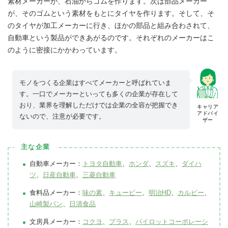
素材メーカーが、石油からゴムを作ります。次は部品メーカー
が、そのゴムという素材をもとにタイヤを作ります。そして、そ
のタイヤが加工メーカーに行き、ほかの部品と組み合わされて、
自動車という製品ができあがるのです。それぞれのメーカーはこ
のように密接にかかわっています。
モノをつくる企業はすべてメーカーと呼ばれていま
す。一口でメーカーといっても多くの企業が存在して
おり、業界を理解しただけでは企業の全容が把握でき
キャリア
アドバイ
ないので、注意が必要です。
ザー
主な企業
自動車メーカー：
トヨタ自動車
、
ホンダ
、
スズキ
、
ダイハ
ツ
、
日産自動車
、
三菱自動車
食料品メーカー：
味の素
、
キューピー
、
明治HD
、
カルビー
、
山崎製パン
、
日清食品
文房具メーカー：
コクヨ
、
プラス
、
パイロットコーポレーシ