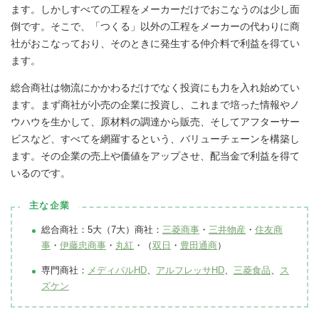
ます。しかしすべての工程をメーカーだけでおこなうのは少し面
倒です。そこで、「つくる」以外の工程をメーカーの代わりに商
社がおこなっており、そのときに発生する仲介料で利益を得てい
ます。
総合商社は物流にかかわるだけでなく投資にも力を入れ始めてい
ます。まず商社が小売の企業に投資し、これまで培った情報やノ
ウハウを生かして、原材料の調達から販売、そしてアフターサー
ビスなど、すべてを網羅するという、バリューチェーンを構築し
ます。その企業の売上や価値をアップさせ、配当金で利益を得て
いるのです。
主な企業
総合商社：5大（7大）商社：
三菱商事
・
三井物産
・
住友商
事
・
伊藤忠商事
・
丸紅
・（
双日
・
豊田通商
）
専門商社：
メディパルHD
、
アルフレッサHD
、
三菱食品
、
ス
ズケン