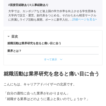
#面接官経験あり
#人事経験あり
大学では、カンボジアなど途上国の学力水準を向上させる学生団体を
大学内で設立・運営。副代表をつとめる。そのかたわら軽音サークル
詳細ページを見る
に所属しライブ活動も展開。ポートに新卒入社。
全国民営職業紹介事
業協会
職業紹介責任者（001-230123001-05663）
目次
就職活動は業界研究を怠ると痛い目に合う
業界とは？
すべて表示
就職活動は業界研究を怠ると痛い目に合う
こんにちは、キャリアアドバイザーの北原です。
「自分の適性に合った業界がわかりません」
「就職する業界はどのように選ぶと良いのでしょうか？」