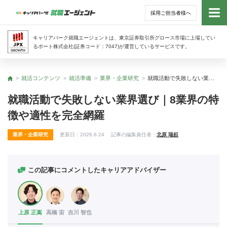
採用ご担当者様へ
トッ
キャリアパーク就職エージェントは、東京証券取引所グロース市場に上場してい
るポート株式会社(証券コード：7047)が運営しているサービスです。
サー
就活コンテンツ
就活準備
業界・企業研究
就職活動で失敗しない業界選び｜8業界の特徴や適性を完全網羅
トップ
アド
就職活動で失敗しない業界選び｜8業界の特
徴や適性を完全網羅
利用
業界・企業研究
更新日：
2026.6.24
記事の編集責任者：
北原 瑞起
就活
経営
この記事にコメントしたキャリアアドバイザー
無料
上原 正嵩
高橋 宙
吉川 智也