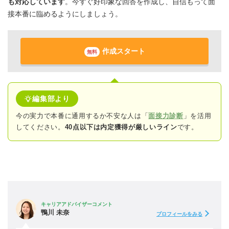
も対応しています
。今すぐ好印象な回答を作成し、自信もって面
接本番に臨めるようにしましょう。
作成スタート
無料
編集部より
今の実力で本番に通用するか不安な人は「
面接力診断
」を活用
してください。
40点以下は内定獲得が厳しいライン
です。
キャリアアドバイザーコメント
鴨川 未奈
プロフィールをみる