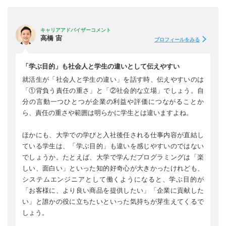
キャリアアドバイザーコメント
高橋 宙
プロフィールをみる
「学ぶ目的」も社会人と学生の違いとして伝えやすい
就活生が「社会人と学生の違い」を話す時、伝えやすいのは
「①背負う責任の重さ」と「②社会的な立場」でしょう。自
分の言動一つひとつが企業の利益や評価につながることか
ら、責任の重さや範囲は明らかに学生とは違いますよね。
ほかにも、大学での学びと入社後任される仕事内容が直結し
ている学生は、「学ぶ目的」も違いを感じやすいのではない
でしょうか。たとえば、大学で学んだプログラミングは「楽
しい、面白い」といった知的好奇心が大きかったけれども、
システムエンジニアとして働くようになると、学ぶ目的が
「お客様に、より良い商品を提供したい」「企業に貢献した
い」と誰かの役に立ちたいといった気持ちが芽生えてくるで
しょう。