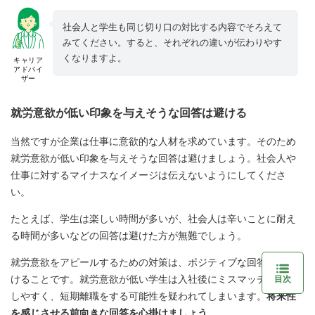
社会人と学生も同じ切り口の対比する内容でそろえて
みてください。すると、それぞれの違いが伝わりやす
くなりますよ。
キャリア
アドバイ
ザー
就労意欲が低い印象を与えそうな回答は避ける
当然ですが企業は仕事に意欲的な人材を求めています。そのため
就労意欲が低い印象を与えそうな回答は避けましょう。社会人や
仕事に対するマイナスなイメージは伝えないようにしてくださ
い。
たとえば、学生は楽しい時間が多いが、社会人は辛いことに耐え
る時間が多いなどの回答は避けた方が無難でしょう。
就労意欲をアピールするための対策は、ポジティブな回答を心掛
けることです。就労意欲が低い学生は入社後にミスマッチを起こ
目次
しやすく、短期離職をする可能性を疑われてしまいます。
将来性
を感じさせる前向きな回答を心掛けましょう
。