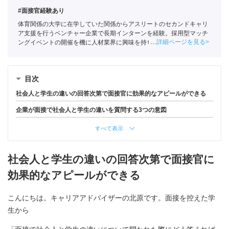
#面接官経験あり
体育関係の大学に在学していた関係からアスリートのセカンドキャリ
ア支援を行うベンチャー企業で長期インターンを経験。採用型マッチ
詳細ページを見る
ングイベントの開催を機に人材業界に興味を持ち始め、ポートに新卒
入社。
全国民営職業紹介事業協会
職業紹介責任者（001-230209002-
05665）
目次
社会人と学生の違いの回答次第で面接官に効果的なアピールができる
企業が面接で社会人と学生の違いを質問する3つの意図
すべて表示
社会人と学生の違いの回答次第で面接官に
効果的なアピールができる
こんにちは。キャリアアドバイザーの北原です。面接を控えた学
生から