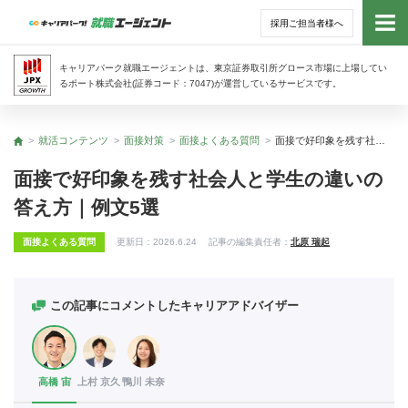
採用ご担当者様へ
トッ
キャリアパーク就職エージェントは、東京証券取引所グロース市場に上場してい
るポート株式会社(証券コード：7047)が運営しているサービスです。
サー
就活コンテンツ
面接対策
面接よくある質問
面接で好印象を残す社会人と学生の違いの答え方｜例文5選
トップ
アド
面接で好印象を残す社会人と学生の違いの
答え方｜例文5選
利用
面接よくある質問
更新日：
2026.6.24
記事の編集責任者：
北原 瑞起
就活
経営
この記事にコメントしたキャリアアドバイザー
無料
高橋 宙
上村 京久
鴨川 未奈