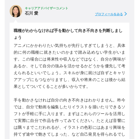
キャリアアドバイザーコメント
石川 愛
プロフィールをみる
職種がわからなければ手を動かして向き不向きを判断しまし
ょう
アニメにかかわりたい気持ちが先行しすぎてしまうと、具体
的に何の職種に就きたいのかまで踏み込めない学生がいま
す。この場合には将来性や収入などではなく、自分が興味が
あるか、そして自分の強みを活かせるかどうかを優先して考
えられるといいでしょう。スキルが身に就けば自ずとキャリ
アアップにもつながりますし、収入や将来のことは後から結
果としてついてくることが多いからです。
手を動かさなければ自分の向き不向きはわかりません。昨今
では、自分で動画を編集したりイラストを描いたりできるソ
フトが手軽に手に入ります。まずはこれらのツールを活用し
て実際に自分で作品を作ってみてください。たとえば音響に
は隅々までこだわれるが、イラストの色彩にはあまり興味を
持てず途中で飽きてしまった、など自己発見を得られるでし