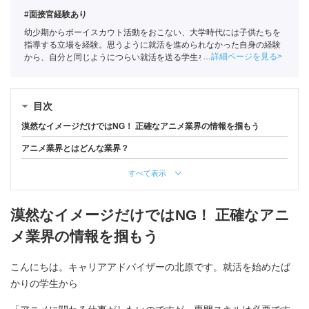
#面接官経験あり
幼少期からボーイスカウト活動をおこない、大学時代には子供たちを
指導する立場を経験。思うように就活を進められなかった自身の経験
詳細ページを見る
から、自分と同じようにつらい就活を送る学生を1人でも少なくした
いという思いでポートに入社。主に文系学生の支援を担当。
全国民営
職業紹介事業協会
職業紹介責任者（001-230215001-05641）
目次
漠然なイメージだけではNG！ 正確なアニメ業界の情報を掴もう
アニメ業界とはどんな業界？
すべて表示
漠然なイメージだけではNG！ 正確なアニ
メ業界の情報を掴もう
こんにちは。キャリアアドバイザーの北原です。就活を始めたば
かりの学生から