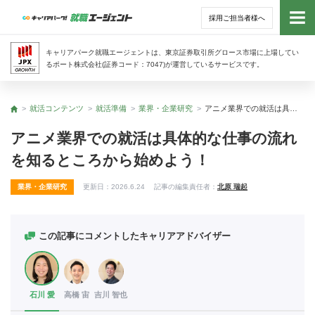
採用ご担当者様へ
トッ
キャリアパーク就職エージェントは、東京証券取引所グロース市場に上場してい
るポート株式会社(証券コード：7047)が運営しているサービスです。
サー
就活コンテンツ
就活準備
業界・企業研究
アニメ業界での就活は具体的な仕事の流れを知るところから始めよう！
トップ
アド
アニメ業界での就活は具体的な仕事の流れ
を知るところから始めよう！
利用
業界・企業研究
更新日：
2026.6.24
記事の編集責任者：
北原 瑞起
就活
経営
この記事にコメントしたキャリアアドバイザー
無料
石川 愛
高橋 宙
吉川 智也