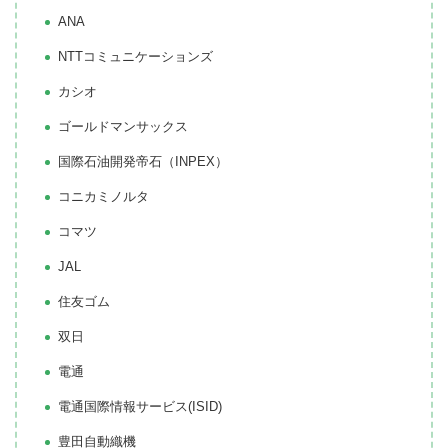
ANA
NTTコミュニケーションズ
カシオ
ゴールドマンサックス
国際石油開発帝石（INPEX）
コニカミノルタ
コマツ
JAL
住友ゴム
双日
電通
電通国際情報サービス(ISID)
豊田自動織機