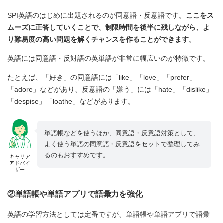
SPI英語のはじめに出題されるのが同意語・反意語です。
ここをス
ムーズに正答していくことで、制限時間を後半に残しながら、よ
り難易度の高い問題を解くチャンスを作ることができます
。
英語には同意語・反対語の英単語が非常に幅広いのが特徴です。
たとえば、「好き」の同意語には「like」「love」「prefer」
「adore」などがあり、反意語の「嫌う」には「hate」「dislike」
「despise」「loathe」などがあります。
単語帳などを使うほか、同意語・反意語対策として、
よく使う単語の同意語・反意語をセットで整理してみ
るのもおすすめです。
キャリア
アドバイ
ザー
②単語帳や単語アプリで語彙力を強化
英語の学習方法としては定番ですが、単語帳や単語アプリで語彙