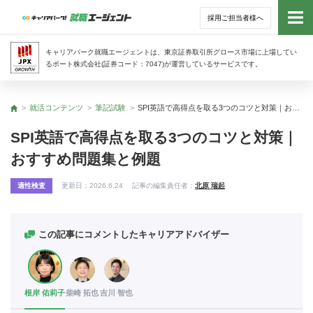
採用ご担当者様へ
トッ
キャリアパーク就職エージェントは、東京証券取引所グロース市場に上場してい
るポート株式会社(証券コード：7047)が運営しているサービスです。
サー
就活コンテンツ
筆記試験
SPI英語で高得点を取る3つのコツと対策｜おすすめ問題集と例題
トップ
アド
SPI英語で高得点を取る3つのコツと対策｜
おすすめ問題集と例題
利用
適性検査
更新日：
2026.6.24
記事の編集責任者：
北原 瑞起
就活
経営
この記事にコメントしたキャリアアドバイザー
無料
根岸 佑莉子
柴崎 拓也
吉川 智也