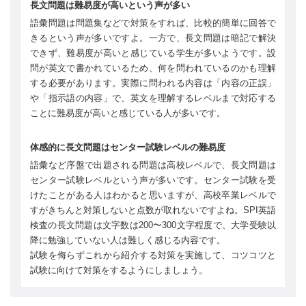
長文問題は難易度が高いという声が多い
語彙問題は問題集などで対策をすれば、比較的簡単に回答で
きるという声が多いですよ。一方で、長文問題は暗記で解決
できず、難易度が高いと感じている学生が多いようです。設
問が英文で書かれているため、何を問われているのかも理解
する必要があります。実際に問われる内容は「内容の正誤」
や「指示語の内容」で、英文を理解するレベルまで対応する
ことに難易度が高いと感じている人が多いです。
体感的に長文問題はセンター試験レベルの難易度
語彙など序盤で出題される問題は高校レベルで、長文問題は
センター試験レベルという声が多いです。センター試験を受
けたことがある人はわかると思いますが、高校卒業レベルで
すがきちんと対策しないと点数が取れないですよね。SPI英語
検査の長文問題は文字数は200〜300文字程度で、大学受験以
降に勉強していない人は難しく感じる内容です。
試験を侮らずこれから紹介する対策を実施して、コツコツと
試験に向けて対策をするようにしましょう。