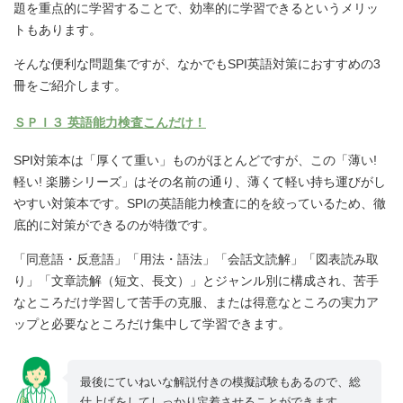
題を重点的に学習することで、効率的に学習できるというメリッ
トもあります。
そんな便利な問題集ですが、なかでもSPI英語対策におすすめの3
冊をご紹介します。
ＳＰＩ３ 英語能力検査こんだけ！
SPI対策本は「厚くて重い」ものがほとんどですが、この「薄い!
軽い! 楽勝シリーズ」はその名前の通り、薄くて軽い持ち運びがし
やすい対策本です。SPIの英語能力検査に的を絞っているため、徹
底的に対策ができるのが特徴です。
「同意語・反意語」「用法・語法」「会話文読解」「図表読み取
り」「文章読解（短文、長文）」とジャンル別に構成され、苦手
なところだけ学習して苦手の克服、または得意なところの実力ア
ップと必要なところだけ集中して学習できます。
最後にていねいな解説付きの模擬試験もあるので、総
仕上げをしてしっかり定着させることができます。