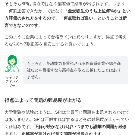
そもそもSPIは得点ではなく偏差値で結果が出されます。つまり
「何割正答できたか」ではなく
「全受験生のうち上位何%か」とい
う評価のされ方をするので、「何点取れば良い」ということは断
言できないのです
。
このように企業によって合格ラインは異なりますが、得点で考え
るなら6〜7割正答を目安にすると良いでしょう。
もちろん、英語能力を重視される外資系企業や総合商
社などを目指すなら高得点を取るに越したことはあり
ません。
キャリア
アドバイ
ザー
得点によって問題の難易度が上がる
大学受験や試験のように、SPIは全員同じ問題を出題されるわけで
はありません。SPIは正解すればするほどその難易度が上がってい
く仕組みです。
正解が続かなければいつまでも語彙の問題が続き
ますし、正解率が高ければ長文問題が出題されます
。