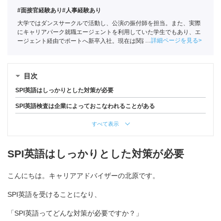
#面接官経験あり
#人事経験あり
大学ではダンスサークルで活動し、公演の振付師を担当。また、実際
にキャリアパーク就職エージェントを利用していた学生でもあり、エ
詳細ページを見る
ージェント経由でポートへ新卒入社。現在は関西の学生への支援を中
心としている。
全国民営職業紹介事業協会
職業紹介責任者（001-
220810001-02920）
目次
SPI英語はしっかりとした対策が必要
SPI英語検査は企業によっておこなわれることがある
すべて表示
SPI英語はしっかりとした対策が必要
こんにちは。キャリアアドバイザーの北原です。
SPI英語を受けることになり、
「SPI英語ってどんな対策が必要ですか？」