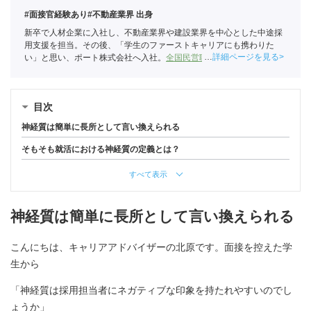
#面接官経験あり
#不動産業界 出身
新卒で人材企業に入社し、不動産業界や建設業界を中心とした中途採
用支援を担当。その後、「学生のファーストキャリアにも携わりた
詳細ページを見る
い」と思い、ポート株式会社へ入社。
全国民営職業紹介事業協会
職業
紹介責任者（001-230215001-05666）
目次
神経質は簡単に長所として言い換えられる
そもそも就活における神経質の定義とは？
すべて表示
神経質は簡単に長所として言い換えられる
こんにちは、キャリアアドバイザーの北原です。面接を控えた学
生から
「神経質は採用担当者にネガティブな印象を持たれやすいのでし
ょうか」