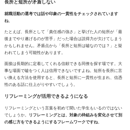
長所と短所が矛盾しない
就職活動の選考では話や印象の一貫性をチェックされています
ね
。
たとえば、長所として「責任感の強さ」と挙げた人の短所が「最
後までやり遂げるのが苦手」だった場合は説得力が欠けてしまう
かもしれません。矛盾点から「長所と短所は嘘なのでは？」と疑
われてしまう可能性があります。
面接は長期的に定着してくれる信頼できる同僚を探す場です。大
事な場面で嘘をつく人は信用できないですよね。短所を長所に言
い換える方法を使用すると、長所と短所に一貫性が生まれ、信憑
性のある話に仕上がりやすいでしょう。
リフレーミングが活用できるようになる
リフレーミングという言葉を初めて聞いた学生もいるのではない
でしょうか。
リフレーミングとは、対象の枠組みを変化させて別
の感じ方をできるようにするフレームワークですね
。