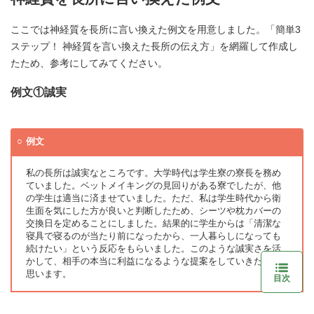
ここでは神経質を長所に言い換えた例文を用意しました。「簡単3
ステップ！ 神経質を言い換えた長所の伝え方」を網羅して作成し
たため、参考にしてみてください。
例文①誠実
例文
私の長所は誠実なところです。大学時代は学生寮の寮長を務め
ていました。ベットメイキングの見回りがある寮でしたが、他
の学生は適当に済ませていました。ただ、私は学生時代から衛
生面を気にした方が良いと判断したため、シーツや枕カバーの
交換日を定めることにしました。結果的に学生からは「清潔な
寝具で寝るのが当たり前になったから、一人暮らしになっても
続けたい」という反応をもらいました。このような誠実さを活
かして、相手の本当に利益になるような提案をしていきたいと
思います。
目次