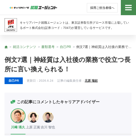
採用ご担当者様へ
トッ
キャリアパーク就職エージェントは、東京証券取引所グロース市場に上場してい
るポート株式会社(証券コード：7047)が運営しているサービスです。
サー
就活コンテンツ
書類選考
自己PR
例文7選｜神経質は入社後の業務で役立つ長所に言い換えられる！
トップ
アド
例文7選｜神経質は入社後の業務で役立つ長
所に言い換えられる！
利用
自己PR
更新日：
2026.6.24
記事の編集責任者：
北原 瑞起
就活
経営
この記事にコメントしたキャリアアドバイザー
無料
川﨑 瑛久
上原 正嵩
吉川 智也