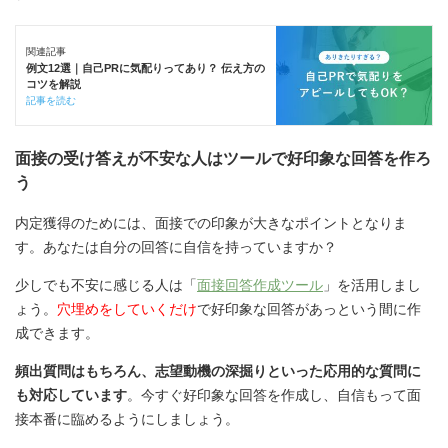
関連記事
例文12選｜自己PRに気配りってあり？ 伝え方の
コツを解説
記事を読む
面接の受け答えが不安な人はツールで好印象な回答を作ろ
う
内定獲得のためには、面接での印象が大きなポイントとなりま
す。あなたは自分の回答に自信を持っていますか？
少しでも不安に感じる人は「
面接回答作成ツール
」を活用しまし
ょう。
穴埋めをしていくだけ
で好印象な回答があっという間に作
成できます。
頻出質問はもちろん、志望動機の深掘りといった応用的な質問に
も対応しています
。今すぐ好印象な回答を作成し、自信もって面
接本番に臨めるようにしましょう。