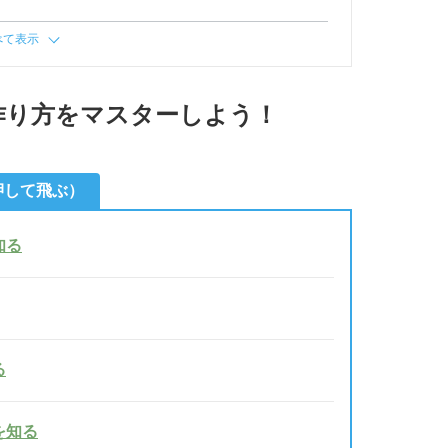
べて表示
作り方をマスターしよう！
押して飛ぶ）
知る
る
を知る