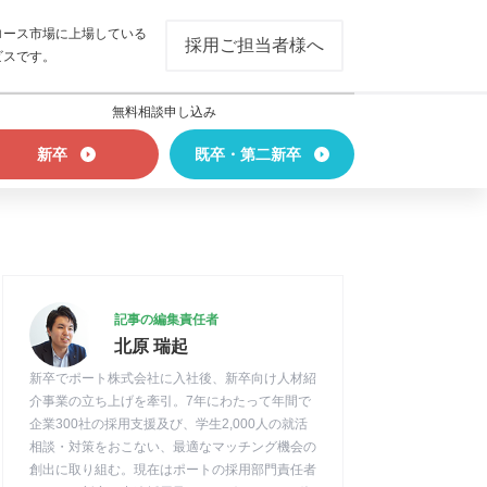
ロース市場に上場している
採用ご担当者様へ
ビスです。
無料相談申し込み
新卒
既卒・第二新卒
記事の編集責任者
北原 瑞起
新卒でポート株式会社に入社後、新卒向け人材紹
介事業の立ち上げを牽引。7年にわたって年間で
企業300社の採用支援及び、学生2,000人の就活
相談・対策をおこない、最適なマッチング機会の
創出に取り組む。現在はポートの採用部門責任者