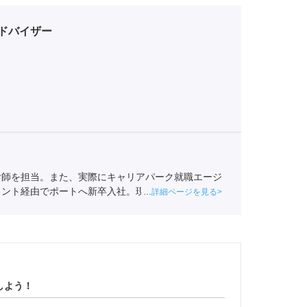
ドバイザー
付師を担当。また、実際にキャリアパーク就職エージ
ェント経由でポートへ新卒入社。現在は関西の学生へ
詳細ページを見る
事業協会
職業紹介責任者（001-220810001-02920）
しよう！