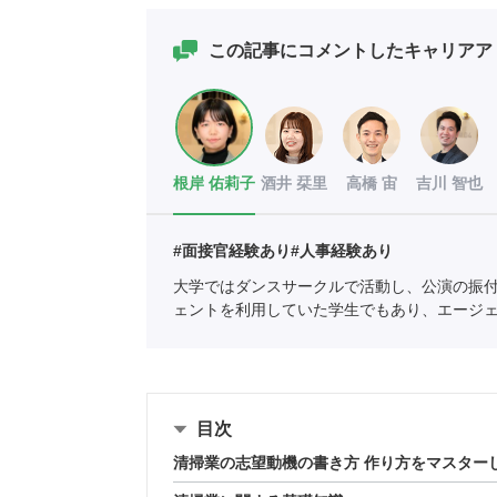
この記事にコメントしたキャリアア
根岸 佑莉子
酒井 栞里
高橋 宙
吉川 智也
#面接官経験あり
#人事経験あり
大学ではダンスサークルで活動し、公演の振
ェントを利用していた学生でもあり、エージ
の支援を中心としている。
全国民営職業紹介
目次
清掃業の志望動機の書き方 作り方をマスター