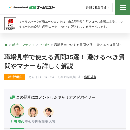
採用ご担当者様へ
トッ
キャリアパーク就職エージェントは、東京証券取引所グロース市場に上場してい
るポート株式会社(証券コード：7047)が運営しているサービスです。
サー
就活コンテンツ
その他
職場見学で使える質問35選！ 避けるべき質問やマナーも詳しく解説
トップ
アド
職場見学で使える質問35選！ 避けるべき質
問やマナーも詳しく解説
利用
会社説明会
更新日：
2026.6.24
記事の編集責任者：
北原 瑞起
就活
経営
この記事にコメントしたキャリアアドバイザー
無料
川﨑 瑛久
清水 沙也香
加藤 大智