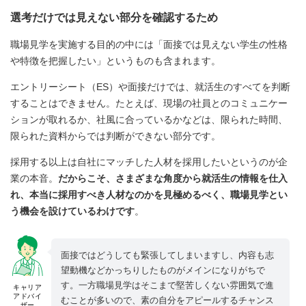
選考だけでは見えない部分を確認するため
職場見学を実施する目的の中には「面接では見えない学生の性格
や特徴を把握したい」というものも含まれます。
エントリーシート（ES）や面接だけでは、就活生のすべてを判断
することはできません。たとえば、現場の社員とのコミュニケー
ションが取れるか、社風に合っているかなどは、限られた時間、
限られた資料からでは判断ができない部分です。
採用する以上は自社にマッチした人材を採用したいというのが企
業の本音。
だからこそ、さまざまな角度から就活生の情報を仕入
れ、本当に採用すべき人材なのかを見極めるべく、職場見学とい
う機会を設けているわけです
。
面接ではどうしても緊張してしまいますし、内容も志
望動機などかっちりしたものがメインになりがちで
す。一方職場見学はそこまで堅苦しくない雰囲気で進
キャリア
アドバイ
むことが多いので、素の自分をアピールするチャンス
ザー