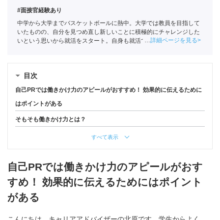
#面接官経験あり
中学から大学までバスケットボールに熱中。大学では教員を目指して
いたものの、自分を見つめ直し新しいことに積極的にチャレンジした
詳細ページを見る
いという思いから就活をスタート。自身も就活ではエージェントを利
用していたことで人材業界に興味を持ちポートに入社。
全国民営職業
紹介事業協会
職業紹介責任者（001-230308002-05631）
目次
自己PRでは働きかけ力のアピールがおすすめ！ 効果的に伝えるために
はポイントがある
そもそも働きかけ力とは？
すべて表示
自己PRでは働きかけ力のアピールがおす
すめ！ 効果的に伝えるためにはポイント
がある
こんにちは。キャリアアドバイザーの北原です。学生からよく、