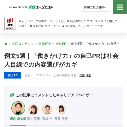
採用ご担当者様へ
トッ
キャリアパーク就職エージェントは、東京証券取引所グロース市場に上場してい
るポート株式会社(証券コード：7047)が運営しているサービスです。
サー
就活コンテンツ
書類選考
自己PR
例文5選｜「働きかけ力」の自己PRは社会人目線での内容選びがカギ
トップ
アド
例文5選｜「働きかけ力」の自己PRは社会
人目線での内容選びがカギ
利用
自己PR
更新日：
2026.6.24
記事の編集責任者：
北原 瑞起
就活
経営
この記事にコメントしたキャリアアドバイザー
無料
堀内 康太郎
酒井 栞里
高橋 宙
長尾 美慧