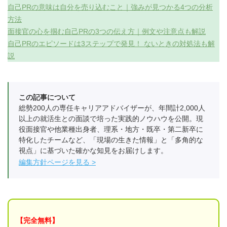
自己PRの意味は自分を売り込むこと｜強みが見つかる4つの分析
方法
面接官の心を掴む自己PRの3つの伝え方｜例文や注意点も解説
自己PRのエピソードは3ステップで発見！ ないときの対処法も解
説
この記事について
総勢200人の専任キャリアアドバイザーが、年間計2,000人
以上の就活生との面談で培った実践的ノウハウを公開。現
役面接官や他業種出身者、理系・地方・既卒・第二新卒に
特化したチームなど、「現場の生きた情報」と「多角的な
視点」に基づいた確かな知見をお届けします。
編集方針ページを見る
【完全無料】