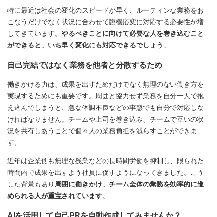
特に最近は社会の変化のスピードが早く、ルーティンな業務をお
こなうだけでなく状況に合わせて臨機応変に対応する必要性が増
してきています。
やるべきことに向けて必要な人を巻き込むこと
ができると、いち早く変化にも対応できるでしょう
。
自己完結ではなく業務を他者と分散するため
働きかける力は、成果を出すためだけでなく無理のない働き方を
実現するためにも重要です。周囲と協力せず業務を自分一人で抱
え込んでしまうと、急な体調不良などの事態でも自分で対応しな
ければなりません。チームや上司を巻き込み、チームで互いの状
況を共有しあうことで個々人の業務負担を減らすことができま
す。
近年は企業側も無理な残業などの長時間労働を抑制し、限られた
時間内で成果を出すよう社員に促すようになってきました。こう
した背景もあり
周囲に働きかけ、チーム全体の業務を効率的に進
められる人が重宝されています
。
AIを活用して自己PRを自動作成してみませんか？