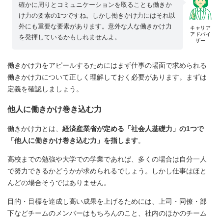
確かに周りとコミュニケーションを取ることも働きか
け力の要素の1つですね。しかし働きかけ力にはそれ以
外にも重要な要素があります。意外な人な働きかけ力
キャリア
アドバイ
を発揮しているかもしれませんよ。
ザー
働きかけ力をアピールするためにはまず仕事の場面で求められる
働きかけ力について正しく理解しておく必要があります。まずは
定義を確認しましょう。
他人に働きかけ巻き込む力
働きかけ力とは、
経済産業省が定める「社会人基礎力」の1つで
「他人に働きかけ巻き込む力」を指します
。
高校までの勉強や大学での学業であれば、多くの場合は自分一人
で努力できるかどうかが求められるでしょう。しかし仕事はほと
んどの場合そうではありません。
目的・目標を達成し高い成果を上げるためには、上司・同僚・部
下などチームのメンバーはもちろんのこと、社内のほかのチーム