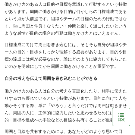
働きかけ力のある人は目的や目標を意識して行動するという特徴
があります。周囲に働きかける目的は何かしらの目標達成である
という点が大前提です。組織やチームの目標のための行動ではな
く、単に周囲と仲良くなりたい・仲間と楽しく過ごしたいという
ような感情が目的の場合の行動は働きかけ力とはいえません。
目標達成に向けて周囲を巻き込むには、そもそも自身が組織やチ
ームの目的・目標をしっかり理解する必要があります。目的や目
標の達成には何が必要なのか、誰にどのように協力してもらいた
いのかを明確にしてから周囲に働きかけることが重要です。
自分の考えを伝えて周囲を巻き込むことができる
働きかけ力のある人は自分の考えを言語化したり、相手に伝えた
りする力も優れているという特徴があります。目的に向けて人を
動かそうする際、単に「やろう」と言うだけでは周囲は動きませ
ん。周囲の人に、主体的に協力したいと思わせるためには、目
的・目標や達成への手段などの目線を共有することが重要です。
目次
周囲と目線を共有するためには、あなたがどのような思いで目