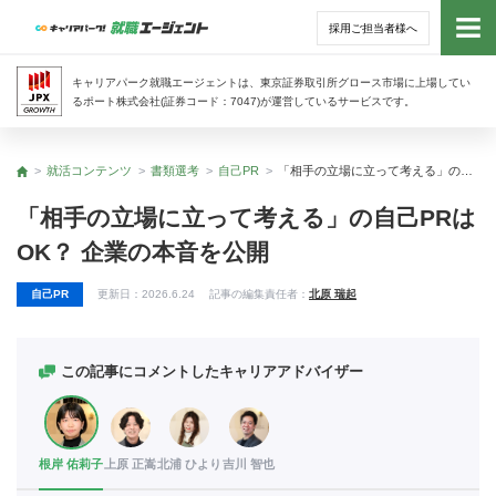
採用ご担当者様へ
トッ
キャリアパーク就職エージェントは、東京証券取引所グロース市場に上場してい
るポート株式会社(証券コード：7047)が運営しているサービスです。
サー
就活コンテンツ
書類選考
自己PR
「相手の立場に立って考える」の自己PRはOK？ 企業の本音を公開
トップ
アド
「相手の立場に立って考える」の自己PRは
OK？ 企業の本音を公開
利用
自己PR
更新日：
2026.6.24
記事の編集責任者：
北原 瑞起
就活
経営
この記事にコメントしたキャリアアドバイザー
無料
根岸 佑莉子
上原 正嵩
北浦 ひより
吉川 智也