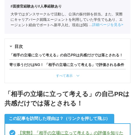
#面接官経験あり
#人事経験あり
大学ではダンスサークルで活動し、公演の振付師を担当。また、実際
にキャリアパーク就職エージェントを利用していた学生でもあり、エ
詳細ページを見る
ージェント経由でポートへ新卒入社。現在は関西の学生への支援を中
心としている。
全国民営職業紹介事業協会
職業紹介責任者（001-
220810001-02920）
目次
「相手の立場に立って考える」の自己PRは共感だけでは落とされる！
寄り添うだけはNG！ 「相手の立場に立って考える」で評価される条件
すべて表示
「相手の立場に立って考える」の自己PRは
共感だけでは落とされる！
この記事を訪問した理由は？（リンクを押して飛ぶ）
【実態】「相手の立場に立って考える」の評価を知りた