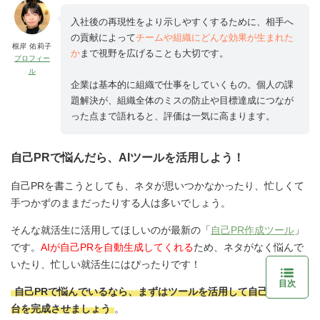
入社後の再現性をより示しやすくするために、相手へ
の貢献によって
チームや組織にどんな効果が生まれた
根岸 佑莉子
か
まで視野を広げることも大切です。
プロフィー
ル
企業は基本的に組織で仕事をしていくもの。個人の課
題解決が、組織全体のミスの防止や目標達成につなが
った点まで語れると、評価は一気に高まります。
自己PRで悩んだら、AIツールを活用しよう！
自己PRを書こうとしても、ネタが思いつかなかったり、忙しくて
手つかずのままだったりする人は多いでしょう。
そんな就活生に活用してほしいのが最新の「
自己PR作成ツール
」
です。
AIが自己PRを自動生成してくれる
ため、ネタがなく悩んで
いたり、忙しい就活生にはぴったりです！
目次
自己PRで悩んでいるなら、まずはツールを活用して自己PRの土
台を完成させましょう
。