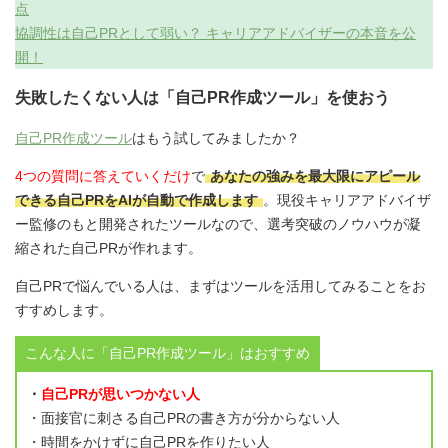
点
協調性は自己PRとして弱い？ キャリアアドバイザーの本音を公
開！
失敗したくない人は「自己PR作成ツール」を使おう
自己PR作成ツール
はもう試してみましたか？
4つの質問に答えていくだけ
で
あなたの強みを最大限にアピール
できる自己PRをAIが自動で作成します
。現役キャリアアドバイザ
ー監修のもと開発されたツールなので、選考突破のノウハウが凝
縮された自己PRが作れます。
自己PRで悩んでいる人は、まずはツールを活用してみることをお
すすめします。
こんな人に「自己PR作成ツール」はおすすめ
・
自己PRが思いつかない人
・面接官に刺さる自己PRの書き方が分からない人
・時間をかけずに自己PRを作りたい人