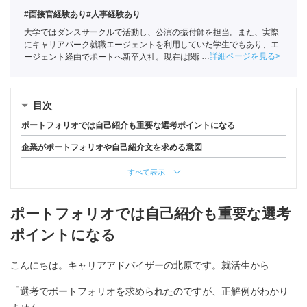
#面接官経験あり
#人事経験あり
大学ではダンスサークルで活動し、公演の振付師を担当。また、実際
にキャリアパーク就職エージェントを利用していた学生でもあり、エ
詳細ページを見る
ージェント経由でポートへ新卒入社。現在は関西の学生への支援を中
心としている。
全国民営職業紹介事業協会
職業紹介責任者（001-
220810001-02920）
目次
ポートフォリオでは自己紹介も重要な選考ポイントになる
企業がポートフォリオや自己紹介文を求める意図
すべて表示
ポートフォリオでは自己紹介も重要な選考
ポイントになる
こんにちは。キャリアアドバイザーの北原です。就活生から
「選考でポートフォリオを求められたのですが、正解例がわかり