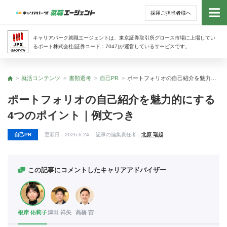
採用ご担当者様へ
トッ
キャリアパーク就職エージェントは、東京証券取引所グロース市場に上場してい
るポート株式会社(証券コード：7047)が運営しているサービスです。
サー
就活コンテンツ
書類選考
自己PR
ポートフォリオの自己紹介を魅力的にする4つのポイント｜例文つき
トップ
アド
ポートフォリオの自己紹介を魅力的にする
4つのポイント｜例文つき
利用
自己PR
更新日：
2026.6.24
記事の編集責任者：
北原 瑞起
就活
経営
この記事にコメントしたキャリアアドバイザー
無料
根岸 佑莉子
津田 祥矢
高橋 宙