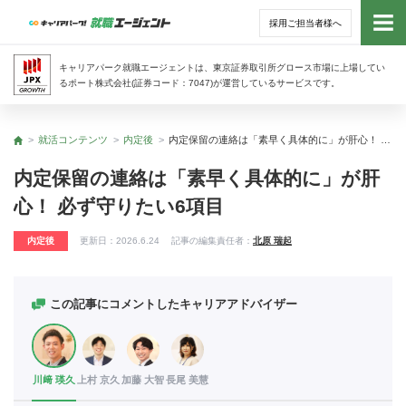
採用ご担当者様へ
トッ
キャリアパーク就職エージェントは、東京証券取引所グロース市場に上場してい
るポート株式会社(証券コード：7047)が運営しているサービスです。
サー
就活コンテンツ
内定後
内定保留の連絡は「素早く具体的に」が肝心！ 必ず守りたい6項目
トップ
アド
内定保留の連絡は「素早く具体的に」が肝
心！ 必ず守りたい6項目
利用
内定後
更新日：
2026.6.24
記事の編集責任者：
北原 瑞起
就活
経営
この記事にコメントしたキャリアアドバイザー
無料
川﨑 瑛久
上村 京久
加藤 大智
長尾 美慧