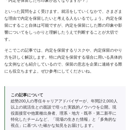
「内定を保留したら印象が悪くなりますか？」
といった質問をよく受けます。就活をしていくなかで、さまざま
な理由で内定を保留したいと考える人もいるでしょう。内定を保
留にすること自体は可能ですが、内定を保留にした際の印象や影
響についてをしっかりと理解したうえで判断することが大切で
す。
そこでこの記事では、内定を保留するリスクや、内定保留のやり
方を詳しく解説します。特に内定を保留する場合に用いる具体的
な文例なども紹介しているので、保留の意志を企業に連絡する際
にも役立ちますよ。ぜひ参考にしてくださいね。
この記事について
総勢200人の専任キャリアアドバイザーが、年間計2,000人
以上の就活生との面談で培った実践的ノウハウを公開。現
役面接官や他業種出身者、理系・地方・既卒・第二新卒に
特化したチームなど、「現場の生きた情報」と「多角的な
視点」に基づいた確かな知見をお届けします。