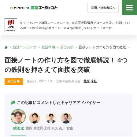
採用ご担当者様へ
トッ
キャリアパーク就職エージェントは、東京証券取引所グロース市場に上場してい
るポート株式会社(証券コード：7047)が運営しているサービスです。
サー
就活コンテンツ
就活準備
自己分析
面接ノートの作り方を図で徹底解説！ 4つの鉄則を押さえて面接を突破
トップ
アド
面接ノートの作り方を図で徹底解説！ 4つ
の鉄則を押さえて面接を突破
利用
自己分析
更新日：
2026.7.8
記事の編集責任者：
北原 瑞起
就活
経営
この記事にコメントしたキャリアアドバイザー
無料
成瀬 遼
堀内 康太郎
上村 京久
吉川 智也