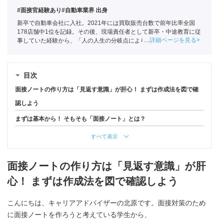
#面接官経験あり
#自動車業界 出身
新卒で自動車会社に入社。2021年には買取販売台数で前年比率全国
178店舗中1位を記録。その後、現場責任者として新卒・中途教育に従
詳細ページを見る
事していた経験から、「人の人生の分岐点によりかかわりたい」と思
い、ポートへ。
全国民営職業紹介事業協会
職業紹介責任者（001-
230209002-05661）
目次
面接ノートの作り方は「見返す意識」が肝心！ まずは作成法を図で確
認しよう
まずは基本から！ そもそも「面接ノート」とは？
すべて表示
面接ノートの作り方は「見返す意識」が肝
心！ まずは作成法を図で確認しよう
こんにちは、キャリアアドバイザーの北原です。面接対策のため
に面接ノートを作ろうと考えている学生から、