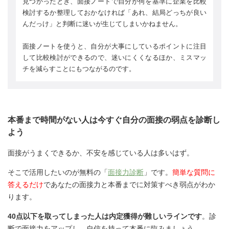
見つかったとき、面接ノートで自分が何を基準に企業を比較
検討するか整理しておかなければ「あれ、結局どっちが良い
んだっけ」と判断に迷いが生じてしまいかねません。
面接ノートを使うと、自分が大事にしているポイントに注目
して比較検討ができるので、迷いにくくなるほか、ミスマッ
チを減らすことにもつながるのです。
本番まで時間がない人は今すぐ自分の面接の弱点を診断し
よう
面接がうまくできるか、不安を感じている人は多いはず。
そこで活用したいのが無料の「
面接力診断
」です。
簡単な質問に
答えるだけ
であなたの面接力と本番までに対策すべき弱点がわか
ります。
40点以下を取ってしまった人は内定獲得が難しいラインです
。診
断で面接力をアップし、自信を持って本番に臨みましょう。