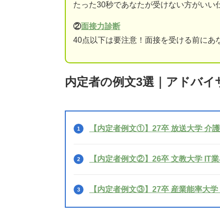
たった30秒であなたが受けない方がいい
②
面接力診断
40点以下は要注意！面接を受ける前にあ
内定者の例文3選｜アドバイ
【内定者例文①】27卒 放送大学 介
【内定者例文②】26卒 文教大学 IT
【内定者例文③】27卒 産業能率大学