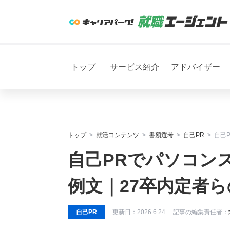
トップ
サービス紹介
アドバイザー
トップ
就活コンテンツ
書類選考
自己PR
自己
自己PRでパソコン
例文｜27卒内定者
自己PR
更新日：
2026.6.24
記事の編集責任者：