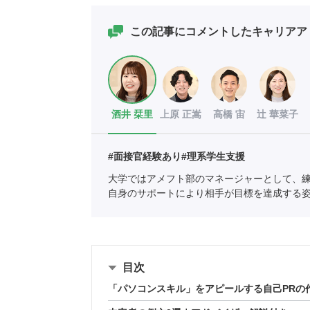
この記事にコメントしたキャリアア
酒井 栞里
上原 正嵩
高橋 宙
辻 華菜子
#面接官経験あり
#理系学生支援
大学ではアメフト部のマネージャーとして、
自身のサポートにより相手が目標を達成する
ポートに新卒入社し、理系学生をメインに支
全国民営職業紹介事業協会
職業紹介責任者（001-
目次
「パソコンスキル」をアピールする自己PRの