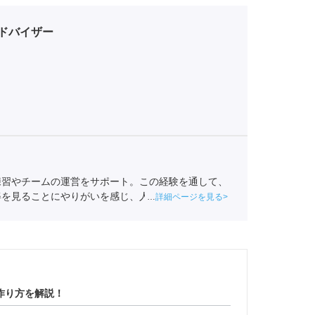
ドバイザー
練習やチームの運営をサポート。この経験を通して、
姿を見ることにやりがいを感じ、人材業界を目指す。
詳細ページを見る
援。
キャリアコンサルタント
（登録番号23034402）/
230123001-05662）
作り方を解説！