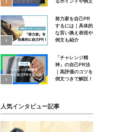
るポイントや例文
努力家を自己PR
するには｜具体的
な言い換え表現や
例文も紹介
「チャレンジ精
神」の自己PR法
｜高評価のコツを
例文つきで解説！
人気インタビュー記事