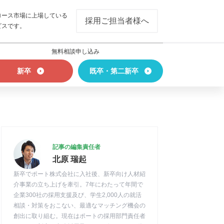
ロース市場に上場している
採用ご担当者様へ
ビスです。
無料相談申し込み
新卒
既卒・第二新卒
記事の編集責任者
北原 瑞起
新卒でポート株式会社に入社後、新卒向け人材紹
介事業の立ち上げを牽引。7年にわたって年間で
企業300社の採用支援及び、学生2,000人の就活
相談・対策をおこない、最適なマッチング機会の
創出に取り組む。現在はポートの採用部門責任者