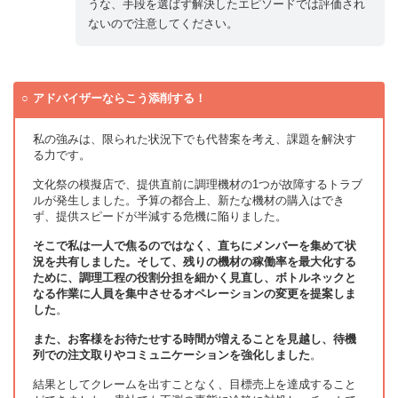
うな、手段を選ばず解決したエピソードでは評価され
ないので注意してください。
アドバイザーならこう添削する！
私の強みは、限られた状況下でも代替案を考え、課題を解決す
る力です。
文化祭の模擬店で、提供直前に調理機材の1つが故障するトラブ
ルが発生しました。予算の都合上、新たな機材の購入はでき
ず、提供スピードが半減する危機に陥りました。
そこで私は一人で焦るのではなく、直ちにメンバーを集めて状
況を共有しました。そして、残りの機材の稼働率を最大化する
ために、調理工程の役割分担を細かく見直し、ボトルネックと
なる作業に人員を集中させるオペレーションの変更を提案しま
した
。
また、お客様をお待たせする時間が増えることを見越し、待機
列での注文取りやコミュニケーションを強化しました
。
結果としてクレームを出すことなく、目標売上を達成すること