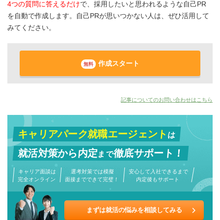
4つの質問に答えるだけ
で、採用したいと思われるような自己PR
を自動で作成します。自己PRが思いつかない人は、ぜひ活用して
みてください。
作成スタート
無料
記事についてのお問い合わせはこちら
キャリアパーク就職エージェント
は
就活対策から
内定
徹底サポート！
まで
キャリア面談は
選考対策では模擬
安心して入社できるまで
完全オンライン
面接までできて完璧！
内定後もサポート
まずは就活の悩みを相談してみる