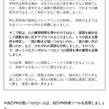
学時代は部長を務め、大会での上位入賞を果たすなど順調でし
たが、高校に進学すると楽曲の難易度が上がり、それまでの練
習方法ではまったく対応できない壁に直面しました。
特に高音域の複雑なフレーズでミスが頻発し、現状のままでは
大会メンバーから外れる危機にありました。
そこで私は、ただ練習時間を増やすのではなく、楽譜を細分化
して課題を洗い出すアプローチをとりました。ミスが起きる箇
所を特定し、「指の動きが追いつかないのか」「息の使い方が
悪いのか」など、それぞれの原因を分析しました。そのうえ
で、ゆっくりなテンポから一つひとつの原因を潰す練習を反復
しました
。
その結果、難関だった譜面もノーミスで演奏できるようにな
り、高校でも大会メンバーに選出されました。
この経験で培った「課題を冷静に分析し、細分化して打ち手を
講じる力」を活かし、貴社の業務において困難な課題に直面し
た際も、着実に解決へ導きます。
※自己PRが思いつかない人は、自己PR作成ツールを活用しましょ
う