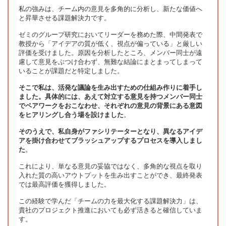
私の強みは、チーム内の意見を多角的に分析し、新たな価値へ
と昇華させる課題解決力です。
ゼミのグループ研究においてリーダーを務めた際、中間発表で
教授から「アイデアの質が低く、視点が偏っている」と厳しい
評価を受けました。原因を分析したところ、メンバー同士が遠
慮して意見をぶつけ合わず、無難な結論にまとまってしまって
いることが課題だと特定しました。
そこで私は、活発な議論を生み出すための仕組み作りに着手し
ました。具体的には、あえて対立する意見を持つメンバー同士
でペアワークをおこなわせ、それぞれの意見の背景にある意図
をヒアリングし合う場を設けました
。
そのうえで、私自身がファシリテーターとなり、異なるアイデ
アを掛け合わせてブラッシュアップするプロセスを導入しまし
た
。
これにより、単なる意見の妥協ではなく、多角的な視点を取り
入れた質の高いアウトプットを生み出すことができ、最終発表
では最高評価を獲得しました。
この経験で学んだ「チームの力を最大化する課題解決力」は、
貴社のプロジェクト推進においても必ず活きると確信していま
す。