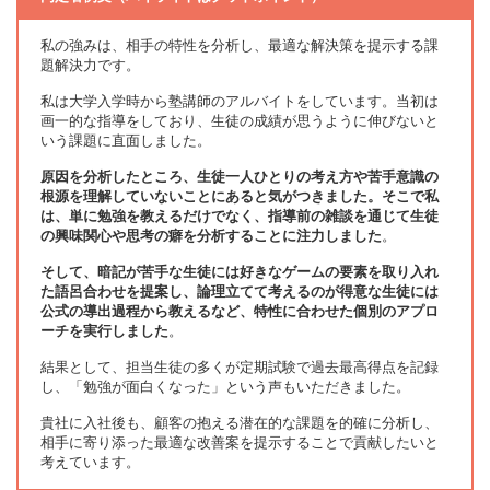
私の強みは、相手の特性を分析し、最適な解決策を提示する課
題解決力です。
私は大学入学時から塾講師のアルバイトをしています。当初は
画一的な指導をしており、生徒の成績が思うように伸びないと
いう課題に直面しました。
原因を分析したところ、生徒一人ひとりの考え方や苦手意識の
根源を理解していないことにあると気がつきました。そこで私
は、単に勉強を教えるだけでなく、指導前の雑談を通じて生徒
の興味関心や思考の癖を分析することに注力しました
。
そして、暗記が苦手な生徒には好きなゲームの要素を取り入れ
た語呂合わせを提案し、論理立てて考えるのが得意な生徒には
公式の導出過程から教えるなど、特性に合わせた個別のアプロ
ーチを実行しました
。
結果として、担当生徒の多くが定期試験で過去最高得点を記録
し、「勉強が面白くなった」という声もいただきました。
貴社に入社後も、顧客の抱える潜在的な課題を的確に分析し、
相手に寄り添った最適な改善案を提示することで貢献したいと
考えています。