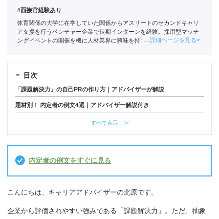
#面接官経験あり
体育関係の大学に在学していた関係からアスリートのセカンドキャリ
ア支援を行うベンチャー企業で長期インターンを経験。採用型マッチ
詳細ページを見る
ングイベントの開催を機に人材業界に興味を持ち始め、ポートに新卒
入社。
全国民営職業紹介事業協会
職業紹介責任者（001-230209002-
05665）
目次
「課題解決力」の自己PRの作り方｜アドバイザーが解説
題材別！ 内定者の例文4選｜アドバイザー解説付き
すべて表示
内定者の例文をすぐに見る
こんにちは、キャリアアドバイザーの北原です。
企業から評価されやすい強みである「課題解決力」。ただ、抽象