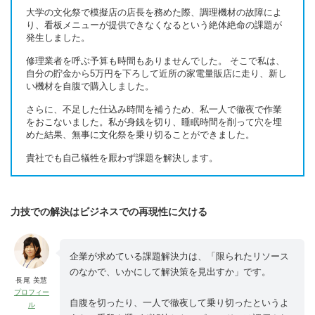
大学の文化祭で模擬店の店長を務めた際、調理機材の故障によ
り、看板メニューが提供できなくなるという絶体絶命の課題が
発生しました。
修理業者を呼ぶ予算も時間もありませんでした。 そこで私は、
自分の貯金から5万円を下ろして近所の家電量販店に走り、新し
い機材を自腹で購入しました。
さらに、不足した仕込み時間を補うため、私一人で徹夜で作業
をおこないました。私が身銭を切り、睡眠時間を削って穴を埋
めた結果、無事に文化祭を乗り切ることができました。
貴社でも自己犠牲を厭わず課題を解決します。
力技での解決はビジネスでの再現性に欠ける
企業が求めている課題解決力は、「限られたリソース
のなかで、いかにして解決策を見出すか」です。
長尾 美慧
プロフィー
自腹を切ったり、一人で徹夜して乗り切ったというよ
ル