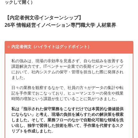
ックして開く）
【内定者例文④インターンシップ】
26卒 情報経営イノベーション専門職大学 人材業界
内定者例文（ハイライトはグッドポイント）
私の強みは、現場の非効率を見逃さず、自ら仕組みを改善する
課題解決力です。ITベンチャー企業での長期インターンシップ
において、社内システムの保守・管理を担当した際に発揮され
ました。
日々の業務を観察するなかで、社員の方々がデータの集計や転
記を手作業でおこなっており、ヒューマンエラーの発生や残業
時間の増加という課題が生じていることに気がつきました。
私は「指示された保守業務をこなすだけでは本質的な価値提供
にならない」と考え、現場の負担を減らすための解決策を模索
しました。そして、業務フローのなかで自動化可能な領域を洗
い出し、独学で習得した技術を用いて、手作業を代替するスク
リプトを作成しました
。