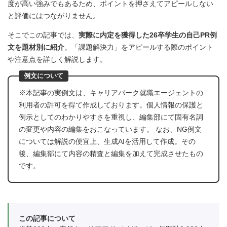
度が高い強みでもあるため、ポイントを押さえてアピールしない
と評価にはつながりません。
そこでこの記事では、
実際に内定を獲得した26卒学生の自己PR例
文を題材別に紹介
。「課題解決力」をアピールする際のポイント
や注意点を詳しく解説します。
例文について
※本記事の実例文は、キャリアパーク就職エージェントの
利用者の許可を得て作成しております。個人情報の保護と
例示としてのわかりやすさを重視し、編集部にて固有名詞
の変更や内容の編集をおこなっています。 なお、NG例文
については解説の便宜上、生成AIを活用して作成。その
後、編集部にて内容の精査と編集を加えて完成させたもの
です。
この記事について