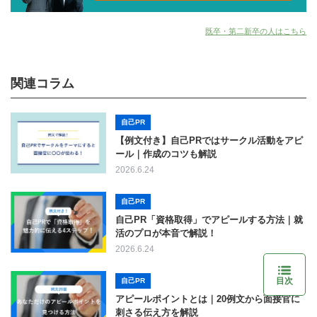
既卒・第二新卒の人はこちら
関連コラム
自己PR
【例文付き】自己PRではサークル活動をアピ
ール｜作成のコツも解説
2026.6.24
自己PR
自己PR「資格取得」でアピールする方法｜就
活のプロが本音で解説！
2026.6.24
目次
自己PR
アピールポイントとは｜20例文から面接官に
刺さる伝え方を解説