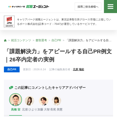
採用ご担当者様へ
トッ
キャリアパーク就職エージェントは、東京証券取引所グロース市場に上場してい
るポート株式会社(証券コード：7047)が運営しているサービスです。
サー
就活コンテンツ
書類選考
自己PR
「課題解決力」をアピールする自己PR例文｜26卒内定者の実例
トップ
アド
「課題解決力」をアピールする自己PR例文
｜26卒内定者の実例
利用
自己PR
更新日：
2026.6.24
記事の編集責任者：
北原 瑞起
就活
経営
この記事にコメントしたキャリアアドバイザー
無料
高橋 宙
北浦 ひより
加藤 大智
長尾 美慧