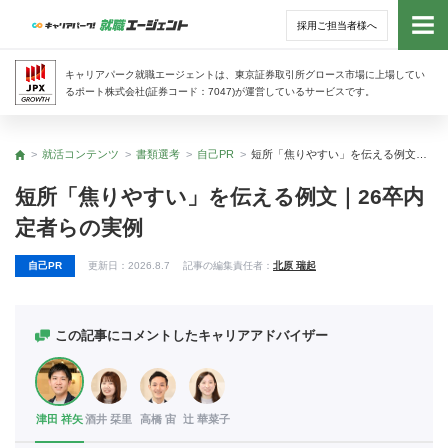
採用ご担当者様へ
トッ
キャリアパーク就職エージェントは、東京証券取引所グロース市場に上場してい
るポート株式会社(証券コード：7047)が運営しているサービスです。
サー
就活コンテンツ
書類選考
自己PR
短所「焦りやすい」を伝える例文｜26卒内定者らの実例
トップ
アド
短所「焦りやすい」を伝える例文｜26卒内
定者らの実例
利用
自己PR
更新日：
2026.8.7
記事の編集責任者：
北原 瑞起
就活
経営
この記事にコメントしたキャリアアドバイザー
無料
津田 祥矢
酒井 栞里
高橋 宙
辻 華菜子