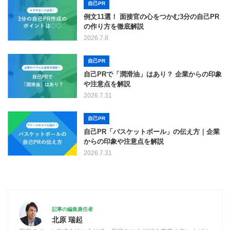
自己PR
例文11選！ 面接官の心をつかむ3分の自己PR
の作り方を徹底解説
2026.7.8
自己PR
自己PRで「潤滑油」はあり？ 企業からの印象
や注意点を解説
2026.7.31
自己PR
自己PR「バスケットボール」の伝え方｜企業
からの印象や注意点を解説
2026.7.31
記事の編集責任者
北原 瑞起