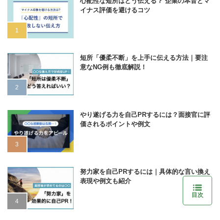
心配性な短所はどう伝える？ 企業の本音とマ
イナス評価を避けるコツ
短所「優柔不断」を上手に伝える方法｜要注
意なNG例も徹底解説！
やり遂げる力を自己PRするには？面接官に評
価されるポイントや例文
努力家を自己PRするには｜具体的な言い換え
表現や例文も紹介
目次