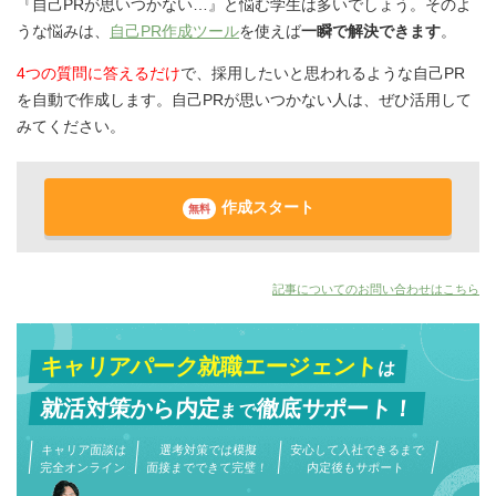
『自己PRが思いつかない…』と悩む学生は多いでしょう。そのよ
うな悩みは、
自己PR作成ツール
を使えば
一瞬で解決できます
。
4つの質問に答えるだけ
で、採用したいと思われるような自己PR
を自動で作成します。自己PRが思いつかない人は、ぜひ活用して
みてください。
作成スタート
無料
記事についてのお問い合わせはこちら
キャリアパーク就職エージェント
は
就活対策から
内定
徹底サポート！
まで
キャリア面談は
選考対策では模擬
安心して入社できるまで
完全オンライン
面接までできて完璧！
内定後もサポート