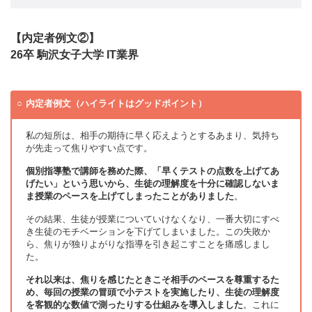
【内定者例文②】
26卒 駒沢女子大学 IT業界
内定者例文（ハイライトはグッドポイント）
私の短所は、相手の期待に早く応えようとするあまり、気持ち
が先走って焦りやすい点です。
個別指導塾で講師を務めた際、「早くテストの点数を上げてあ
げたい」という思いから、生徒の理解度を十分に確認しないま
ま授業のペースを上げてしまったことがありました
。
その結果、生徒が授業についていけなくなり、一番大切にすべ
き生徒のモチベーションを下げてしまいました。この失敗か
ら、焦りが独りよがりな指導を引き起こすことを痛感しまし
た。
それ以来は、焦りを感じたときこそ相手のペースを尊重するた
め、毎回の授業の冒頭で小テストを実施したり、生徒の理解度
を客観的な数値で測ったりする仕組みを導入しました
。これに