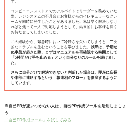
す。
コンビニエンスストアでのアルバイトでリーダーを務めていた
際、レジシステムの不具合とお客様からのイレギュラーなクレ
ームが同時に発生したことがありました。私は早く解決しなけ
ればと焦って一人で対応しようとして、結果的にお客様を長く
お待たせしてしまいました。
この経験から、緊急時において冷静さを欠いてしまうと、二次
的なトラブルを生むということを学びました。
以降は、予期せ
ぬ事態が起きた際、まずはマニュアルを再確認する時間として
「5秒間だけ手を止める」という自分なりのルールを設けまし
た
。
さらに自分だけで解決できないと判断した場合は、即座に店長
や本部に連絡するという「報連相のフロー」を徹底するように
しています
。
※自己PRが思いつかない人は、自己PR作成ツールを活用しましょ
う
「自己PR作成ツール」を試してみる