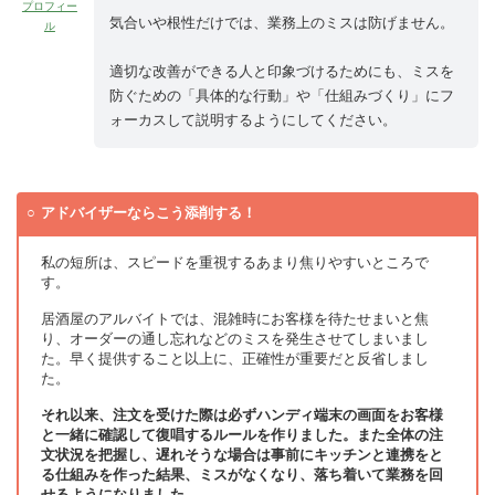
プロフィー
気合いや根性だけでは、業務上のミスは防げません。
ル
適切な改善ができる人と印象づけるためにも、ミスを
防ぐための「具体的な行動」や「仕組みづくり」にフ
ォーカスして説明するようにしてください。
アドバイザーならこう添削する！
私の短所は、スピードを重視するあまり焦りやすいところで
す。
居酒屋のアルバイトでは、混雑時にお客様を待たせまいと焦
り、オーダーの通し忘れなどのミスを発生させてしまいまし
た。早く提供すること以上に、正確性が重要だと反省しまし
た。
それ以来、注文を受けた際は必ずハンディ端末の画面をお客様
と一緒に確認して復唱するルールを作りました。また全体の注
文状況を把握し、遅れそうな場合は事前にキッチンと連携をと
る仕組みを作った結果、ミスがなくなり、落ち着いて業務を回
せるようになりました
。