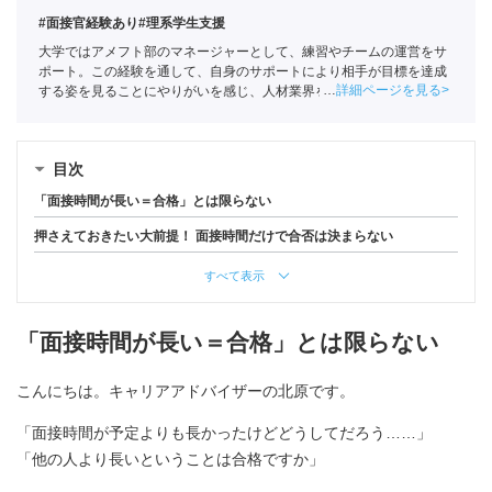
#面接官経験あり
#理系学生支援
大学ではアメフト部のマネージャーとして、練習やチームの運営をサ
ポート。この経験を通して、自身のサポートにより相手が目標を達成
詳細ページを見る
する姿を見ることにやりがいを感じ、人材業界を目指す。ポートに新
卒入社し、理系学生をメインに支援。
キャリアコンサルタント
（登録
番号23034402）/
全国民営職業紹介事業協会
職業紹介責任者（001-
230123001-05662）
目次
「面接時間が長い＝合格」とは限らない
押さえておきたい大前提！ 面接時間だけで合否は決まらない
すべて表示
「面接時間が長い＝合格」とは限らない
こんにちは。キャリアアドバイザーの北原です。
「面接時間が予定よりも長かったけどどうしてだろう……」
「他の人より長いということは合格ですか」