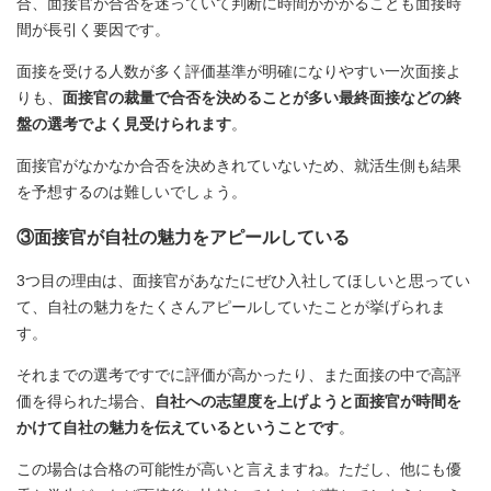
合、面接官が合否を迷っていて判断に時間がかかることも面接時
間が長引く要因です。
面接を受ける人数が多く評価基準が明確になりやすい一次面接よ
りも、
面接官の裁量で合否を決めることが多い最終面接などの終
盤の選考でよく見受けられます
。
面接官がなかなか合否を決めきれていないため、就活生側も結果
を予想するのは難しいでしょう。
③面接官が自社の魅力をアピールしている
3つ目の理由は、面接官があなたにぜひ入社してほしいと思ってい
て、自社の魅力をたくさんアピールしていたことが挙げられま
す。
それまでの選考ですでに評価が高かったり、また面接の中で高評
価を得られた場合、
自社への志望度を上げようと面接官が時間を
かけて自社の魅力を伝えているということです
。
この場合は合格の可能性が高いと言えますね。ただし、他にも優