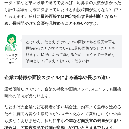
一次面接など早い段階の選考であれば、応募者の人数が多かった
り評価基準が明確に決まっていたりと面接時間が短くなりやすい
と言えます。反対に
最終面接では内定を出す最終判断となるた
め、長時間かけて合否を見極めることも多いですよ
。
とはいえ、たとえばそれまでの面接である程度合否を
見極めることができていれば最終面接が短いこともあ
ります。状況によって異なるため、あくまで一般的な
キャリア
アドバイ
傾向として押さえておいてくださいね。
ザー
企業の特徴や面接スタイルによる基準や長さの違い
選考段階だけでなく、企業の特徴や面接スタイルによっても面接
時間の傾向が異なります。
たとえば大企業など応募者が多い場合は、効率よく選考を進める
ために質問内容や面接時間がシステム化されて変動しにくい企業
も少なくありません。反対に
中小企業など面接官の裁量が大きい
場合は、面接官次第で時間が変動しやすいと言えるでしょう
。