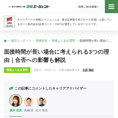
採用ご担当者様へ
トッ
キャリアパーク就職エージェントは、東京証券取引所グロース市場に上場してい
るポート株式会社(証券コード：7047)が運営しているサービスです。
サー
就活コンテンツ
面接対策
面接よくある質問
面接時間が長い場合に考えられる3つの理由｜合否への影響も解説
トップ
アド
面接時間が長い場合に考えられる3つの理
由｜合否への影響も解説
利用
面接よくある質問
更新日：
2026.7.8
記事の編集責任者：
北原 瑞起
就活
経営
この記事にコメントしたキャリアアドバイザー
無料
酒井 栞里
高橋 宙
吉川 智也