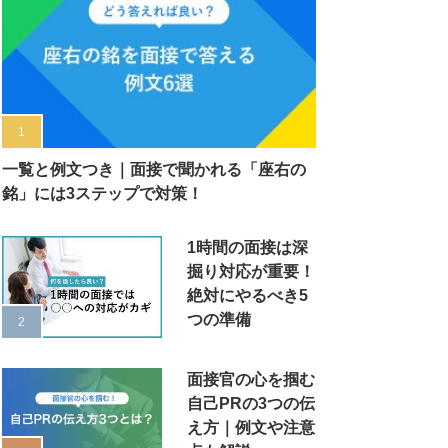
一覧と例文つき｜面接で聞かれる「座右の
銘」には3ステップで対策！
1時間の面接は深
掘り対応が重要！
絶対にやるべき5
つの準備
面接官の心を掴む
自己PRの3つの伝
え方｜例文や注意