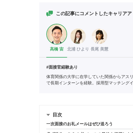
この記事にコメントしたキャリアア
高橋 宙
北浦 ひより
長尾 美慧
#面接官経験あり
体育関係の大学に在学していた関係からアス
で長期インターンを経験。採用型マッチング
ートに新卒入社。
全国民営職業紹介事業協会
職
目次
一次面接のお礼メールはぜひ送ろう