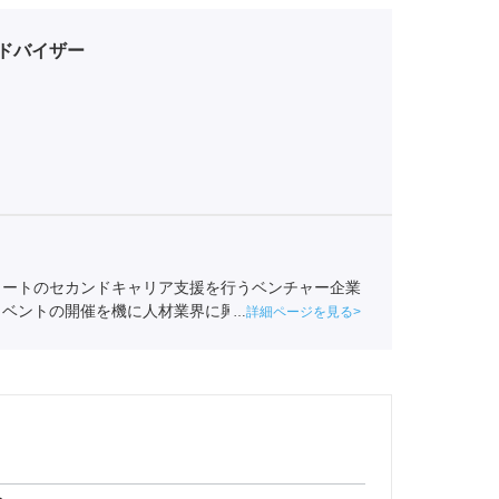
ドバイザー
リートのセカンドキャリア支援を行うベンチャー企業
イベントの開催を機に人材業界に興味を持ち始め、ポ
詳細ページを見る
業紹介責任者（001-230209002-05665）