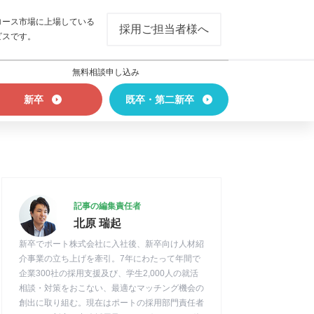
ロース市場に上場している
採用ご担当者様へ
ビスです。
無料相談申し込み
新卒
既卒・第二新卒
記事の編集責任者
北原 瑞起
新卒でポート株式会社に入社後、新卒向け人材紹
介事業の立ち上げを牽引。7年にわたって年間で
企業300社の採用支援及び、学生2,000人の就活
相談・対策をおこない、最適なマッチング機会の
創出に取り組む。現在はポートの採用部門責任者