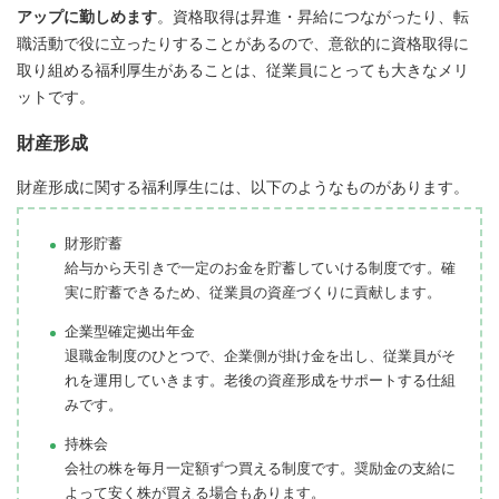
アップに勤しめます
。資格取得は昇進・昇給につながったり、転
職活動で役に立ったりすることがあるので、意欲的に資格取得に
取り組める福利厚生があることは、従業員にとっても大きなメリ
ットです。
財産形成
財産形成に関する福利厚生には、以下のようなものがあります。
財形貯蓄
給与から天引きで一定のお金を貯蓄していける制度です。確
実に貯蓄できるため、従業員の資産づくりに貢献します。
企業型確定拠出年金
退職金制度のひとつで、企業側が掛け金を出し、従業員がそ
れを運用していきます。老後の資産形成をサポートする仕組
みです。
持株会
会社の株を毎月一定額ずつ買える制度です。奨励金の支給に
よって安く株が買える場合もあります。