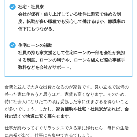
社宅・社員寮
会社が保有・借り上げしている物件に割安で住める制
度。転勤が多い職種でも安心して働けるほか、離職率の
低下にもつながる。
住宅ローンの補助
社員の持ち家支援として住宅ローンの一部を会社が負担
する制度。ローンの利子や、ローンを組んだ際の事務手
数料などを会社がサポート。
食費と並んで大きな出費となるのが家賃です。良い立地で設備の
整った家に住もうと思うほど、家賃も高くなります。そのため、
特に社会人になりたての頃は妥協した家に住まざるを得ないこと
が多いでしょう。しかし、
家賃補助や社宅・社員寮があれば、会
社の近くで快適に安く暮らせます
。
仕事が終わってすぐリラックスできる家に帰れたら、毎日の生活
に余裕が出て、仕事にも集中できるでしょう。