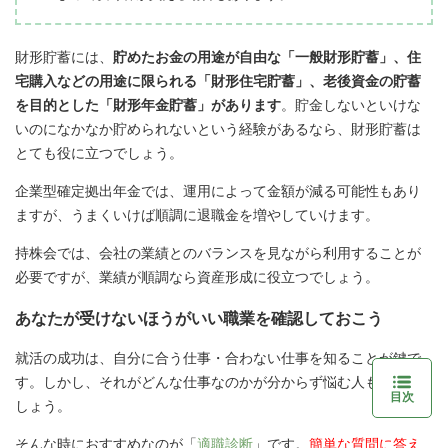
財形貯蓄には、
貯めたお金の用途が自由な「一般財形貯蓄」、住
宅購入などの用途に限られる「財形住宅貯蓄」、老後資金の貯蓄
を目的とした「財形年金貯蓄」があります
。貯金しないといけな
いのになかなか貯められないという経験があるなら、財形貯蓄は
とても役に立つでしょう。
企業型確定拠出年金では、運用によって金額が減る可能性もあり
ますが、うまくいけば順調に退職金を増やしていけます。
持株会では、会社の業績とのバランスを見ながら利用することが
必要ですが、業績が順調なら資産形成に役立つでしょう。
あなたが受けないほうがいい職業を確認しておこう
就活の成功は、自分に合う仕事・合わない仕事を知ることが鍵で
す。しかし、それがどんな仕事なのかが分からず悩む人も多いで
目次
しょう。
そんな時におすすめなのが「
適職診断
」です。
簡単な質問に答え