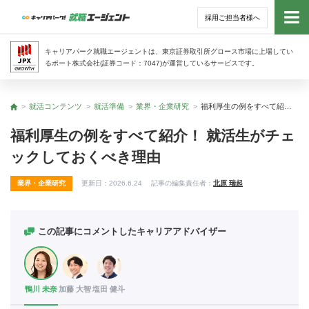
採用ご担当者様へ
トッ
キャリアパーク就職エージェントは、東京証券取引所グロース市場に上場してい
るポート株式会社(証券コード：7047)が運営しているサービスです。
サー
就活コンテンツ
就活準備
業界・企業研究
福利厚生の例をすべて紹介！ 就活生がチェックしておくべき理由
トップ
アド
福利厚生の例をすべて紹介！ 就活生がチェ
ックしておくべき理由
利用
業界・企業研究
更新日：
2026.6.24
記事の編集責任者：
北原 瑞起
就活
経営
この記事にコメントしたキャリアアドバイザー
無料
鴨川 未奈
加藤 大智
塩田 健斗