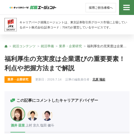
採用ご担当者様へ
トッ
キャリアパーク就職エージェントは、東京証券取引所グロース市場に上場してい
るポート株式会社(証券コード：7047)が運営しているサービスです。
サー
就活コンテンツ
就活準備
業界・企業研究
福利厚生の充実度は企業選びの重要要素！ 利点や把握方法まで解説
トップ
アド
福利厚生の充実度は企業選びの重要要素！
利点や把握方法まで解説
利用
業界・企業研究
更新日：
2026.7.14
記事の編集責任者：
北原 瑞起
就活
経営
この記事にコメントしたキャリアアドバイザー
無料
酒井 栞里
上村 京久
塩田 健斗