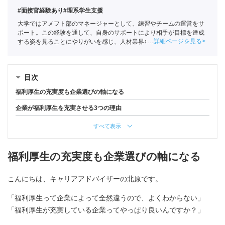
#面接官経験あり
#理系学生支援
大学ではアメフト部のマネージャーとして、練習やチームの運営をサ
ポート。この経験を通して、自身のサポートにより相手が目標を達成
詳細ページを見る
する姿を見ることにやりがいを感じ、人材業界を目指す。ポートに新
卒入社し、理系学生をメインに支援。
キャリアコンサルタント
（登録
番号23034402）/
全国民営職業紹介事業協会
職業紹介責任者（001-
230123001-05662）
目次
福利厚生の充実度も企業選びの軸になる
企業が福利厚生を充実させる3つの理由
すべて表示
福利厚生の充実度も企業選びの軸になる
こんにちは、キャリアアドバイザーの北原です。
「福利厚生って企業によって全然違うので、よくわからない」
「福利厚生が充実している企業ってやっぱり良いんですか？」