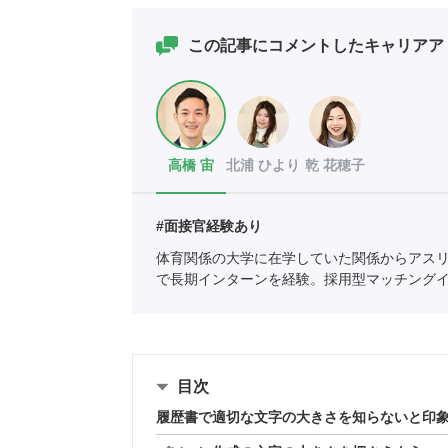
この記事にコメントしたキャリアア
高橋 宙
北浦 ひより
乾 花穂子
#面接官経験あり
体育関係の大学に在学していた関係からアス
で長期インターンを経験。採用型マッチング
ートに新卒入社。
全国民営職業紹介事業協会
職
目次
履歴書で適切な文字の大きさを知らないと印