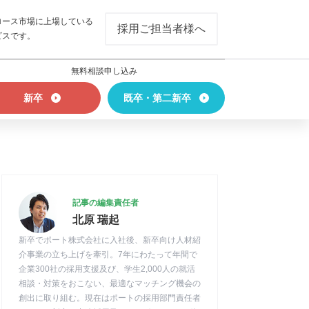
ロース市場に上場している
採用ご担当者様へ
ビスです。
無料相談申し込み
新卒
既卒・第二新卒
記事の編集責任者
北原 瑞起
新卒でポート株式会社に入社後、新卒向け人材紹
介事業の立ち上げを牽引。7年にわたって年間で
企業300社の採用支援及び、学生2,000人の就活
相談・対策をおこない、最適なマッチング機会の
創出に取り組む。現在はポートの採用部門責任者