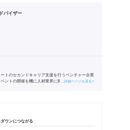
ドバイザー
リートのセカンドキャリア支援を行うベンチャー企業
イベントの開催を機に人材業界に興味を持ち始め、ポ
詳細ページを見る
業紹介責任者（001-230209002-05665）
象ダウンにつながる