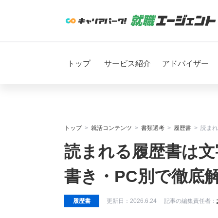
トップ
サービス紹介
アドバイザー
トップ
就活コンテンツ
書類選考
履歴書
読まれ
読まれる履歴書は文
書き・PC別で徹底
履歴書
更新日：
2026.6.24
記事の編集責任者：