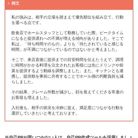
例文
私の強みは、相手の立場を踏まえて優先順位を組み立て、行動
を選べる点です。
飲食店でホールスタッフとして勤務していた際、ピークタイム
になると提供遅れへの不満が増える傾向がありました。そこで
私は、「待ち時間そのもの」よりも「待たされていると感じる
時間」が不満につながっているのではないかと考えました。
そこで、来店直後に提供までの目安時間を伝えたうえで、調理
に時間がかかる料理を注文されたお客様には先にドリンクや前
菜を提供するよう動線を調整しました。また、キッチンとも連
携し、提供順を事前に共有することでホール側の判断負担も減
らしました。
その結果、クレーム件数が減少し、顔を覚えてくださる常連の
お客様も増えました。
入社後も、相手の状況を冷静に捉え、満足度につながる行動を
選択していきたいと考えております。
※自己PRが思いつかない人は、自己PR作成ツールを活用しましょ