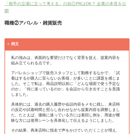
「相手の立場に立って考える」の自己PRはOK？ 企業の本音を公
開
職種②アパレル・雑貨販売
例文
私の強みは、表面的な要望だけでなく背景を捉え、提案内容を
組み立てられる点です。
アパレルショップで販売スタッフとして勤務するなかで、「試
着はするが購入に至らないお客様」が多いことに課題を感じま
した。そこで私は、商品説明以前に「どんな場面で使う予定な
のか」「何に迷っているのか」を会話から引き出すことを意識
しました。
具体的には、過去の購入履歴や会話内容をメモに残し、来店時
の反応や試着時間と照らし合わせながら提案内容を調整しまし
た。たとえば、価格に迷っている方には着回し例を、用途が曖
昧な方には使用シーンを具体化して伝えるようにしました。
その結果、再来店時に指名で声をかけていただくことが増え、