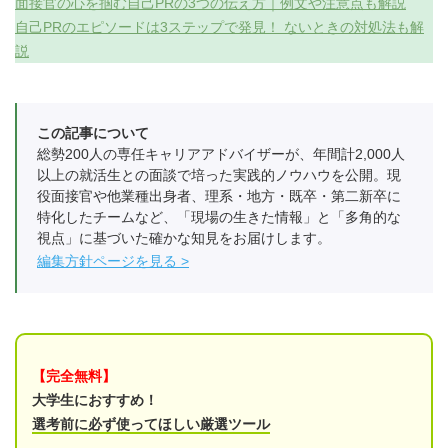
面接官の心を掴む自己PRの3つの伝え方｜例文や注意点も解説
自己PRのエピソードは3ステップで発見！ ないときの対処法も解
説
この記事について
総勢200人の専任キャリアアドバイザーが、年間計2,000人
以上の就活生との面談で培った実践的ノウハウを公開。現
役面接官や他業種出身者、理系・地方・既卒・第二新卒に
特化したチームなど、「現場の生きた情報」と「多角的な
視点」に基づいた確かな知見をお届けします。
編集方針ページを見る
【完全無料】
大学生におすすめ！
選考前に必ず使ってほしい厳選ツール