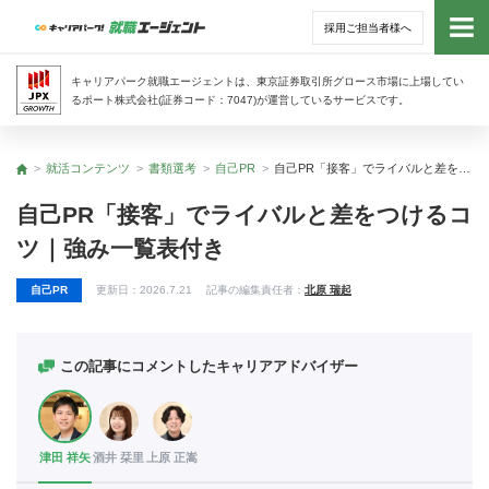
採用ご担当者様へ
トッ
キャリアパーク就職エージェントは、東京証券取引所グロース市場に上場してい
るポート株式会社(証券コード：7047)が運営しているサービスです。
サー
就活コンテンツ
書類選考
自己PR
自己PR「接客」でライバルと差をつけるコツ｜強み一覧表付き
トップ
アド
自己PR「接客」でライバルと差をつけるコ
ツ｜強み一覧表付き
利用
自己PR
更新日：
2026.7.21
記事の編集責任者：
北原 瑞起
就活
経営
この記事にコメントしたキャリアアドバイザー
無料
津田 祥矢
酒井 栞里
上原 正嵩