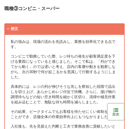
職種③コンビニ・スーパー
例文
私の強みは、現場の流れを先読みし、業務を効率化できる点で
す。
コンビニで勤務していた際、レジ待ちの発生が顧客満足度を下
げる要因になっていると感じました。そこで私は、「列ができ
てから動く」のでは遅いと考え、店内の客層や動きを観察しな
がら、次の30秒で何が起こるかを意識して行動するようにしま
した。
具体的には、レジの列が伸びそうな兆しを察知した段階で品出
しを切り上げ、あらかじめレジ付近で待機。さらに、揚げ物の
調理待ちなどの短い空き時間を細かく区切り、清掃や補充作業
を組み込むことで、無駄な待ち時間を減らしました。
その結果、ピークタイムでもお客様を待たせにくい体制を作る
目次
ことができ、店舗全体の作業効率向上にもつながりました。
入社後も、先を見据えた判断と工夫で業務改善に貢献したいと