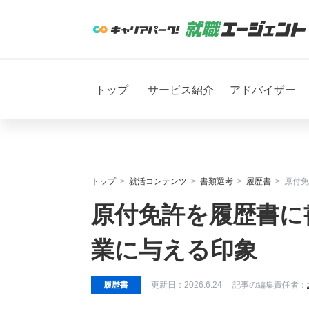
トップ
サービス紹介
アドバイザー
トップ
就活コンテンツ
書類選考
履歴書
原付免
原付免許を履歴書に
業に与える印象
履歴書
更新日：
2026.6.24
記事の編集責任者：