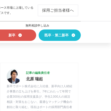
ロース市場に上場している
採用ご担当者様へ
ビスです。
無料相談申し込み
新卒
既卒・第二新卒
記事の編集責任者
北原 瑞起
新卒でポート株式会社に入社後、新卒向け人材紹
介事業の立ち上げを牽引。7年にわたって年間で
企業300社の採用支援及び、学生2,000人の就活
相談・対策をおこない、最適なマッチング機会の
創出に取り組む。現在はポートの採用部門責任者