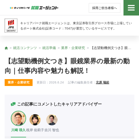
採用ご担当者様へ
トッ
キャリアパーク就職エージェントは、東京証券取引所グロース市場に上場してい
るポート株式会社(証券コード：7047)が運営しているサービスです。
サー
就活コンテンツ
就活準備
業界・企業研究
【志望動機例文つき】眼鏡業界の最新の動向｜仕事内容や魅力も解説！
トップ
アド
【志望動機例文つき】眼鏡業界の最新の動
向｜仕事内容や魅力も解説！
利用
業界・企業研究
更新日：
2026.6.24
記事の編集責任者：
北原 瑞起
就活
経営
この記事にコメントしたキャリアアドバイザー
無料
川﨑 瑛久
根岸 佑莉子
吉川 智也