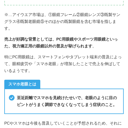
※…アイウエア市場は、①眼鏡フレーム②眼鏡レンズ③既製サン
グラス④既製老眼鏡⑤そのほかの既製眼鏡を含む市場を指しま
す。
売上が好調な背景としては、PC用眼鏡やスポーツ用眼鏡といっ
た、視力矯正用の眼鏡以外の普及が挙げられます
。
特にPC用眼鏡は、スマートフォンやタブレット端末の普及によっ
て、眼精疲労や「スマホ老眼」が増加したことで売上を伸ばして
いるようです。
スマホ老眼とは
至近距離でスマホを見続けたせいで、老眼のように目の
ピントがうまく調節できなくなってしまう症状のこと。
PCやスマホは今後も普及していくことが予想されるため、それに