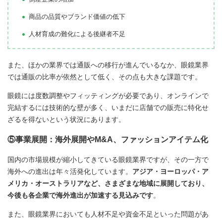
商品の品質やブランド価値の低下
人材育成の難化による後継者不足
また、ほかの業界では通販への移行が進んでいるなか、眼鏡業界
では通販の比率が依然として低く、その点も大きな課題です。
眼鏡には度数調整やフィッティングが必要であり、オンラインで
完結するには技術的な壁が多く、いまだに店舗での販売に特化せ
ざるを得ないという状況にあります。
⑤事業展開：海外展開やM&A、ファッションアイテム化
国内の市場規模が縮小してきている眼鏡業界ですが、その一方で
海外への進出は年々活発化しています。
アジア・ヨーロッパ・ア
メリカ・オーストラリアなど、さまざまな地域に展開しており、
今後も各企業で海外進出が加速する見込みです
。
また、眼鏡業界においても人材不足や資金不足といった問題があ