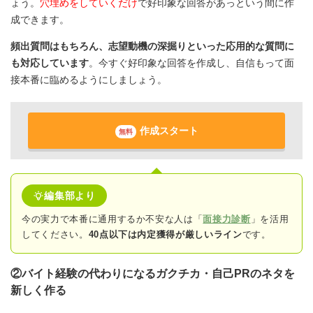
ょう。
穴埋めをしていくだけ
で好印象な回答があっという間に作
成できます。
頻出質問はもちろん、志望動機の深掘りといった応用的な質問に
も対応しています
。今すぐ好印象な回答を作成し、自信もって面
接本番に臨めるようにしましょう。
作成スタート
無料
編集部より
今の実力で本番に通用するか不安な人は「
面接力診断
」を活用
してください。
40点以下は内定獲得が厳しいライン
です。
②バイト経験の代わりになるガクチカ・自己PRのネタを
新しく作る