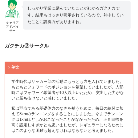
しっかり学業に励んでいたことがわかるガクチカで
す。結果もはっきり明示されているので、熱中してい
たことに説得力がありますね。
キャリア
アドバイ
ザー
ガクチカ②サークル
例文
学生時代はサッカー部の活動にもっとも力を入れていました。
もともとフォワードのポジションを希望していましたが、入部
時にはフォワード希望者が10人以上いたため、突出した力がな
いと勝ち抜けないと感じていました。
私は弱点である基礎体力のなさを補うために、毎日の練習に加
えて3kmのランニングをすることにしました。今までランニン
グは1kmほどしかおこなったことがなかったため、正直目標を
高く設定しすぎかとも思いましたが、レギュラーになるために
はこのような困難も超えなければならないと考えました。