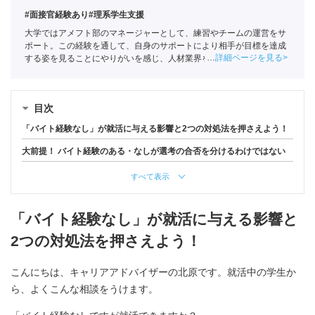
#面接官経験あり
#理系学生支援
大学ではアメフト部のマネージャーとして、練習やチームの運営をサ
ポート。この経験を通して、自身のサポートにより相手が目標を達成
詳細ページを見る
する姿を見ることにやりがいを感じ、人材業界を目指す。ポートに新
卒入社し、理系学生をメインに支援。
キャリアコンサルタント
（登録
番号23034402）/
全国民営職業紹介事業協会
職業紹介責任者（001-
230123001-05662）
目次
「バイト経験なし」が就活に与える影響と2つの対処法を押さえよう！
大前提！ バイト経験のある・なしが選考の合否を分けるわけではない
すべて表示
「バイト経験なし」が就活に与える影響と
2つの対処法を押さえよう！
こんにちは、キャリアアドバイザーの北原です。就活中の学生か
ら、よくこんな相談をうけます。