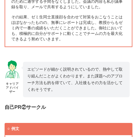
のために通学する手間をなくしました。会議の内容も私が議事
録を取り、メールで共有するようにしていました。
その結果、ゼミ生同士直接顔を合わせて対策をおこなうことは
ほぼなかったものの、無事にレポートは完成し、教授からもゼ
ミ内で一番の成績をいただくことができました。御社において
も、積極的に自分がサポートに動くことでチームの力を最大化
できるよう努めていきます。
エピソードが細かく説明されているので、熱中して取
り組んだことがよくわかります。また課題へのアプロ
ーチ方法も的を得ていて、入社後もその力を活かして
キャリア
アドバイ
くれそうです。
ザー
自己PR②サークル
例文