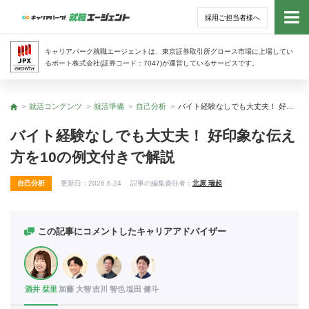
採用ご担当者様へ
トッ
キャリアパーク就職エージェントは、東京証券取引所グロース市場に上場してい
るポート株式会社(証券コード：7047)が運営しているサービスです。
サー
就活コンテンツ
就活準備
自己分析
バイト経験なしでも大丈夫！ 好印象な伝え方を10の例文付きで解説
トップ
アド
バイト経験なしでも大丈夫！ 好印象な伝え
方を10の例文付きで解説
利用
自己分析
更新日：
2026.6.24
記事の編集責任者：
北原 瑞起
就活
経営
この記事にコメントしたキャリアアドバイザー
無料
酒井 栞里
加藤 大智
吉川 智也
塩田 健斗