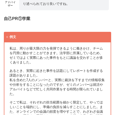
アドバイ
り述べられており良いですね。
ザー
自己PR①学業
例文
私は、周りが最大限の力を発揮できるように働きかけ、チーム
を円滑に動かすことができます。法学部に所属しているため、
ゼミではよく実際にあった事件をもとに議論を交わすことが多
くありました。
あるとき、実際に起きた事件を話題にしてレポートを作成する
課題がありました。
私を含めた7人のメンバーと、実際に裁決を下すまでの情報収集
や分析をすることになったのですが、ゼミのメンバーは就活や
アルバイトなどで忙しく共同作業をする時間が限られていまし
た。
そこで私は、それぞれの担当範囲を細かく限定して、やってほ
しいことを端的にし、準備の負担を減らすことにしました。ま
た、オンラインでの会議の頻度を増やすことで、わざわざ会議