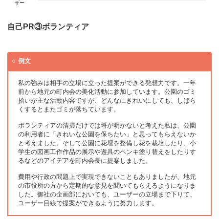
ザー
自己PR③ボランティア
例文
私の強みは相手の立場に立った提案ができる発想力です。一年
前から地元の町内会の美化活動に参加しています。公園のゴミ
拾いが主な活動内容ですが、どんなにきれいにしても、しばら
くするとまたゴミが落ちています。
ボランティアの清掃だけでは埒が明かないと考えた私は、公園
の利用者に「きれいな公園を保ちたい」と思ってもらえないか
と考えました。そして公園に花壇を整備し花を栽培したり、小
学生の図画工作作品の展示や遊具のペンキ塗り替えをしたりす
るなどのアイデアを町内会長に提案しました。
費用や行政の問題上で実現できないこともありましたが、地元
の市役所の方から定期的な意見を聞いてもらえるようになりま
した。御社の企画部においても、ユーザーの立場まで下りて、
ユーザー目線で提案ができるように努力します。