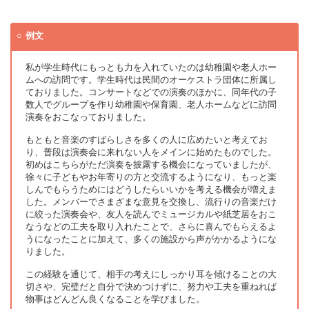
例文
私が学生時代にもっとも力を入れていたのは幼稚園や老人ホー
ムへの訪問です。学生時代は民間のオーケストラ団体に所属し
ておりました。コンサートなどでの演奏のほかに、同年代の子
数人でグループを作り幼稚園や保育園、老人ホームなどに訪問
演奏をおこなっておりました。
もともと音楽のすばらしさを多くの人に広めたいと考えてお
り、普段は演奏会に来れない人をメインに始めたものでした。
初めはこちらがただ演奏を披露する機会になっていましたが、
徐々に子どもやお年寄りの方と交流するようになり、もっと楽
しんでもらうためにはどうしたらいいかを考える機会が増えま
した。メンバーでさまざまな意見を交換し、流行りの音楽だけ
に絞った演奏会や、友人を読んでミュージカルや紙芝居をおこ
なうなどの工夫を取り入れたことで、さらに喜んでもらえるよ
うになったことに加えて、多くの施設から声がかかるようにな
りました。
この経験を通じて、相手の考えにしっかり耳を傾けることの大
切さや、完璧だと自分で決めつけずに、努力や工夫を重ねれば
物事はどんどん良くなることを学びました。