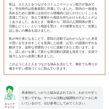
私は、人と人とをつなげるコミュニケーション能力が強みで
す。学生時代は吹奏楽部に所属していました。部内の一体感を
高めるために後輩には自分から積極的に話しかけにいくことを
意識しており、加えて後輩から相談を持ちかけられることがよ
くありました。あるとき、後輩から「部活の人間関係が悪く、
活動しにくい」という相談を受け、その後輩を交えて、先輩と
話し合いの機会を設けました。
私が仲介者になることで、普段の活動ではわからなかった本音
や思いを引き出すことを意識した結果、お互いの認識のずれを
解決でき、温和な雰囲気づくりに貢献できたと思います。ま
た、話し合いを通して新たな部活動の課題も発見でき、全員で
協力しながら改善に動きました。
このように人と人をつなげる強みを活かして、御社でも周りが
働きやすい環境づくりに励んでいきます。
具体例がしっかりと組み込まれており、わかりやすく
て良いですね。サークル活動は協調性のアピールに向
いているので、ぜひ参考にしてみてください。
キャリア
アドバイ