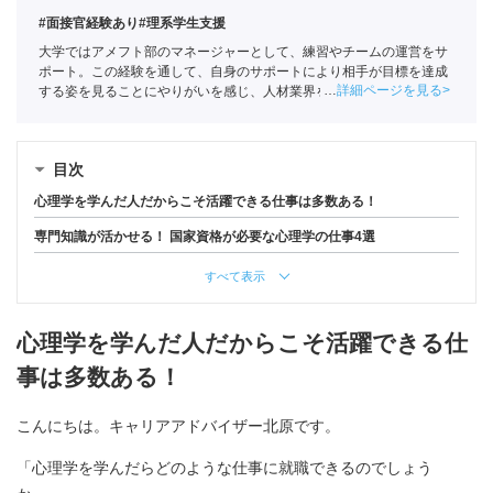
#面接官経験あり
#理系学生支援
大学ではアメフト部のマネージャーとして、練習やチームの運営をサ
ポート。この経験を通して、自身のサポートにより相手が目標を達成
詳細ページを見る
する姿を見ることにやりがいを感じ、人材業界を目指す。ポートに新
卒入社し、理系学生をメインに支援。
キャリアコンサルタント
（登録
番号23034402）/
全国民営職業紹介事業協会
職業紹介責任者（001-
230123001-05662）
目次
心理学を学んだ人だからこそ活躍できる仕事は多数ある！
専門知識が活かせる！ 国家資格が必要な心理学の仕事4選
すべて表示
心理学を学んだ人だからこそ活躍できる仕
事は多数ある！
こんにちは。キャリアアドバイザー北原です。
「心理学を学んだらどのような仕事に就職できるのでしょう