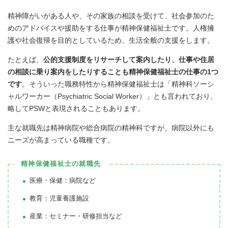
精神障がいがある人や、その家族の相談を受けて、社会参加のた
めのアドバイスや援助をする仕事が精神保健福祉士です。人権擁
護や社会復帰を目的としているため、生活全般の支援をします。
たとえば、
公的支援制度をリサーチして案内したり、仕事や住居
の相談に乗り案内をしたりすることも精神保健福祉士の仕事の1つ
です
。そういった職務特性から精神保健福祉士は「精神科ソーシ
ャルワーカー（Psychiatric Social Worker）」とも言われており、
略してPSWと表現されることもあります。
主な就職先は精神病院や総合病院の精神科ですが、病院以外にも
ニーズが高まっている職種です。
精神保健福祉士の就職先
医療・保健：病院など
教育：児童養護施設
産業：セミナー・研修担当など