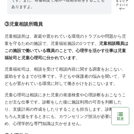
です。また、研修制度で海外へ長期滞在をすることも
キャリア
アドバイ
ありますよ。
ザー
③児童相談所職員
児童相談所は、家庭や置かれている環境のトラブルや問題から児
童を守るための施設で、児童福祉施設の1つです。
児童相談職員は
この施設で働いている職員のことで、心理学を活かす仕事は児童
福祉司と児童心理司に分かれています
。
児童福祉司は、相談を受けて相談内容に関する調査をおこない、
援助をするまでが仕事です。子どもや保護者の悩みを聞いて、子
どもが置かれている環境に対して働きかけをおこないます。
児童心理司は相談にきた児童の発達検査や心理診断をおこなうこ
とが主な仕事です。診断をした後に施設利用の可否を判断した
り、支援計画の作成をしたりすることも担当します。診断時はも
ちろん支援をするときにも、カウンセリング技法が必要になるた
目次
め、心理学的な専門知識は欠かせません。