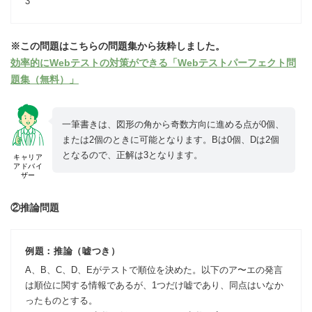
3
※この問題はこちらの問題集から抜粋しました。
効率的にWebテストの対策ができる「Webテストパーフェクト問
題集（無料）」
一筆書きは、図形の角から奇数方向に進める点が0個、
または2個のときに可能となります。Bは0個、Dは2個
となるので、正解は3となります。
キャリア
アドバイ
ザー
②推論問題
例題：推論（嘘つき）
A、B、C、D、Eがテストで順位を決めた。以下のア〜エの発言
は順位に関する情報であるが、1つだけ嘘であり、同点はいなか
ったものとする。