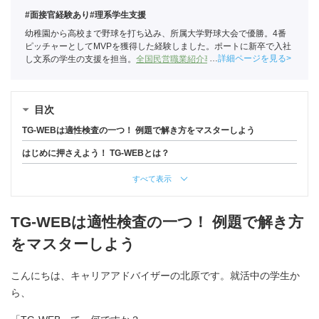
#面接官経験あり
#理系学生支援
幼稚園から高校まで野球を打ち込み、所属大学野球大会で優勝。4番
ピッチャーとしてMVPを獲得した経験しました。ポートに新卒で入社
詳細ページを見る
し文系の学生の支援を担当。
全国民営職業紹介事業協会
職業紹介責任
者（001-220824001-02874）
目次
TG-WEBは適性検査の一つ！ 例題で解き方をマスターしよう
はじめに押さえよう！ TG-WEBとは？
すべて表示
TG-WEBは適性検査の一つ！ 例題で解き方
をマスターしよう
こんにちは、キャリアアドバイザーの北原です。就活中の学生か
ら、