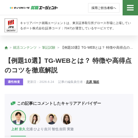
採用ご担当者様へ
トッ
キャリアパーク就職エージェントは、東京証券取引所グロース市場に上場してい
るポート株式会社(証券コード：7047)が運営しているサービスです。
サー
就活コンテンツ
筆記試験
【例題10選】TG-WEBとは？ 特徴や高得点のコツを徹底解説
トップ
アド
【例題10選】TG-WEBとは？ 特徴や高得点
のコツを徹底解説
利用
適性検査
更新日：
2026.6.24
記事の編集責任者：
北原 瑞起
就活
経営
この記事にコメントしたキャリアアドバイザー
無料
上村 京久
北浦 ひより
吉川 智也
吉田 実遊