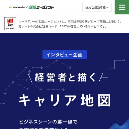
採用ご担当者様へ
トッ
キャリアパーク就職エージェントは、東京証券取引所グロース市場に上場してい
るポート株式会社(証券コード：7047)が運営しているサービスです。
サー
ビジネスシーンの第一線で活躍する経営陣に
キャリア地図｜経営者がキャリア
よるVUCA時代を生き抜くためのキャリアデ
アド
の指針を説くインタビュー企画
ザイン論
利用
就活
経営
無料