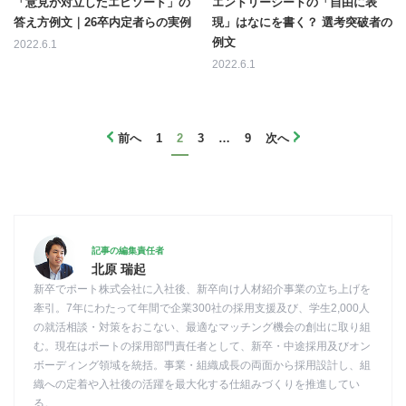
「意見が対立したエピソード」の
エントリーシートの「自由に表
答え方例文｜26卒内定者らの実例
現」はなにを書く？ 選考突破者の
例文
2022.6.1
2022.6.1
前へ
1
2
3
…
9
次へ
記事の編集責任者
北原 瑞起
新卒でポート株式会社に入社後、新卒向け人材紹介事業の立ち上げを
牽引。7年にわたって年間で企業300社の採用支援及び、学生2,000人
の就活相談・対策をおこない、最適なマッチング機会の創出に取り組
む。現在はポートの採用部門責任者として、新卒・中途採用及びオン
ボーディング領域を統括。事業・組織成長の両面から採用設計し、組
織への定着や入社後の活躍を最大化する仕組みづくりを推進してい
る。