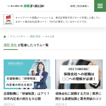
採用ご担当者様へ
トッ
キャリアパーク就職エージェントは、東京証券取引所グロース市場に上場してい
るポート株式会社(証券コード：7047)が運営しているサービスです。
サー
アドバイザー
津田 祥矢
ページ2
トップ
アド
津田 祥矢
が監修したコラム一覧
利用
就活
経営
無料
志望動機に「研修制度」はアリ？
保険会社に就職する方法｜業界に
26卒内定者の例文を大公開
関する基礎知識と選考突破のコツ
2022.6.1
2022.6.1