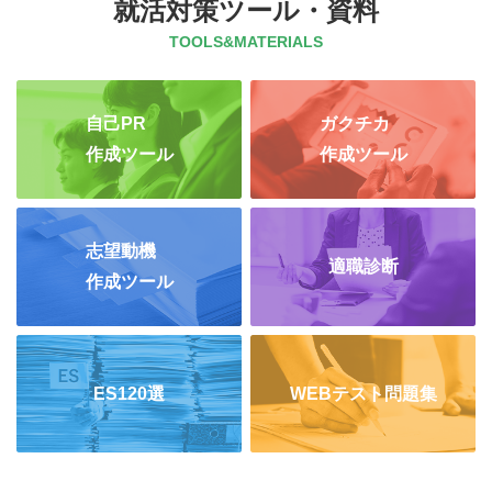
就活対策ツール・資料
TOOLS&MATERIALS
自己PR
ガクチカ
作成ツール
作成ツール
志望動機
適職診断
作成ツール
ES120選
WEBテスト問題集