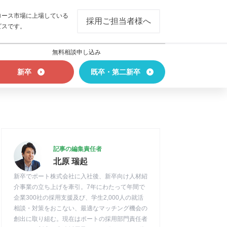
ロース市場に上場している
採用ご担当者様へ
ビスです。
無料相談申し込み
新卒
既卒・第二新卒
記事の編集責任者
北原 瑞起
新卒でポート株式会社に入社後、新卒向け人材紹
介事業の立ち上げを牽引。7年にわたって年間で
企業300社の採用支援及び、学生2,000人の就活
相談・対策をおこない、最適なマッチング機会の
創出に取り組む。現在はポートの採用部門責任者