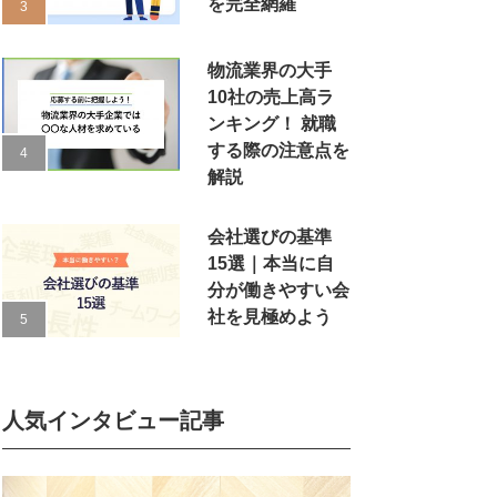
を完全網羅
物流業界の大手
10社の売上高ラ
ンキング！ 就職
する際の注意点を
解説
会社選びの基準
15選｜本当に自
分が働きやすい会
社を見極めよう
人気インタビュー記事