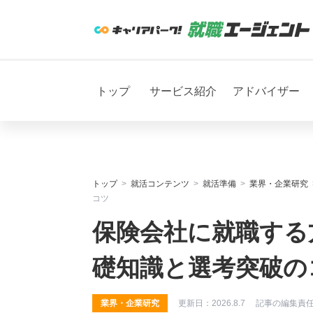
トップ
サービス紹介
アドバイザー
トップ
就活コンテンツ
就活準備
業界・企業研究
コツ
保険会社に就職する
礎知識と選考突破の
業界・企業研究
更新日：
2026.8.7
記事の編集責