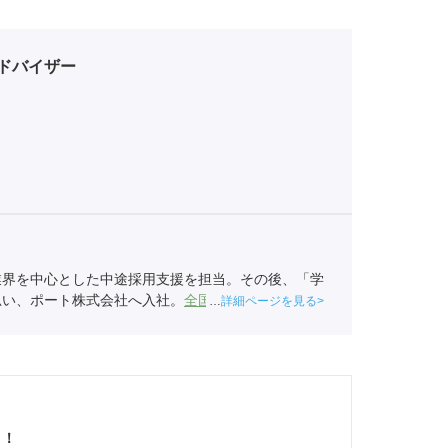
ドバイザー
業界を中心とした中途採用支援を担当。その後、「学
思い、ポート株式会社へ入社。
全国民営職業紹介事業
詳細ページを見る
6）
う！