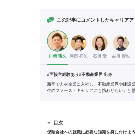
この記事にコメントしたキャリアア
川﨑 瑛久
津田 祥矢
石川 愛
吉川 智也
#面接官経験あり
#不動産業界 出身
新卒で人材企業に入社し、不動産業界や建設
生のファーストキャリアにも携わりたい」と
協会
職業紹介責任者（001-230215001-0566
目次
保険会社への就職に必要な知識を身に付けよ