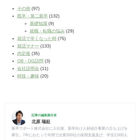
その他
(97)
既卒・第二新卒
(132)
基礎知識
(9)
就職・転職の悩み
(29)
就活で辛くなった時
(75)
就活マナー
(133)
内定後
(35)
OB・OG訪問
(3)
会社説明会
(11)
特技・趣味
(20)
記事の編集責任者
北原 瑞起
新卒でポート株式会社に入社後、新卒向け人材紹介事業の立ち上げを
牽引。7年にわたって年間で企業300社の採用支援及び、学生2,000人