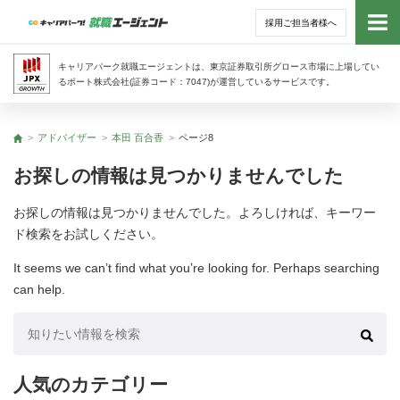
採用ご担当者様へ
トッ
キャリアパーク就職エージェントは、東京証券取引所グロース市場に上場してい
るポート株式会社(証券コード：7047)が運営しているサービスです。
サー
アドバイザー
本田 百合香
ページ8
トップ
アド
お探しの情報は見つかりませんでした
利用
お探しの情報は見つかりませんでした。よろしければ、キーワー
ド検索をお試しください。
就活
It seems we can’t find what you’re looking for. Perhaps searching
can help.
経営
検
無料
索:
人気のカテゴリー