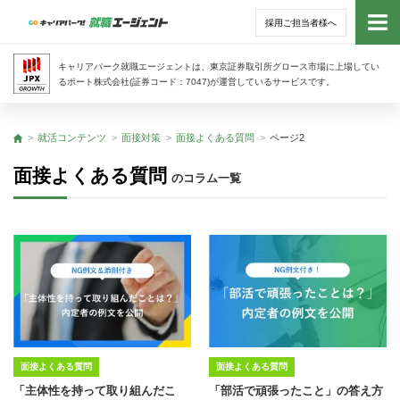
採用ご担当者様へ
トッ
キャリアパーク就職エージェントは、東京証券取引所グロース市場に上場してい
るポート株式会社(証券コード：7047)が運営しているサービスです。
サー
就活コンテンツ
面接対策
面接よくある質問
ページ2
トップ
アド
面接よくある質問
のコラム一覧
利用
就活
経営
無料
面接よくある質問
面接よくある質問
「主体性を持って取り組んだこ
「部活で頑張ったこと」の答え方