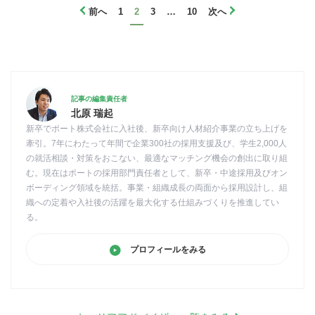
前へ
1
2
3
…
10
次へ
記事の編集責任者
北原 瑞起
新卒でポート株式会社に入社後、新卒向け人材紹介事業の立ち上げを
牽引。7年にわたって年間で企業300社の採用支援及び、学生2,000人
の就活相談・対策をおこない、最適なマッチング機会の創出に取り組
む。現在はポートの採用部門責任者として、新卒・中途採用及びオン
ボーディング領域を統括。事業・組織成長の両面から採用設計し、組
織への定着や入社後の活躍を最大化する仕組みづくりを推進してい
る。
プロフィールをみる