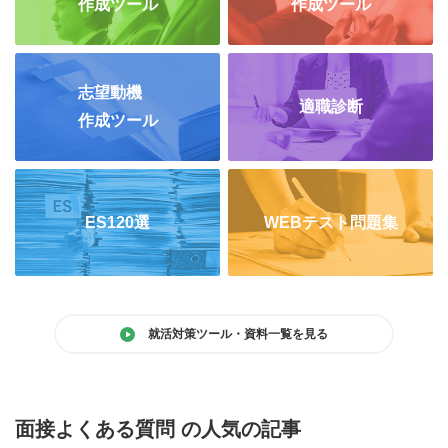
作成ツール
作成ツール
志望動機
適職診断
作成ツール
ES120選
WEBテスト問題集
就活対策ツール・資料一覧を見る
面接よくある質問 の人気の記事