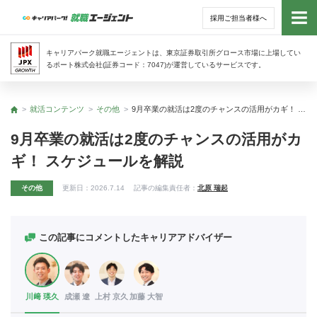
採用ご担当者様へ
トッ
キャリアパーク就職エージェントは、東京証券取引所グロース市場に上場してい
るポート株式会社(証券コード：7047)が運営しているサービスです。
サー
就活コンテンツ
その他
9月卒業の就活は2度のチャンスの活用がカギ！ スケジュールを解説
トップ
アド
9月卒業の就活は2度のチャンスの活用がカ
ギ！ スケジュールを解説
利用
その他
更新日：
2026.7.14
記事の編集責任者：
北原 瑞起
就活
経営
この記事にコメントしたキャリアアドバイザー
無料
川﨑 瑛久
成瀬 遼
上村 京久
加藤 大智