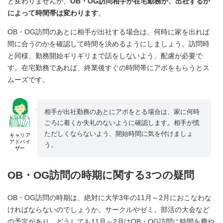
と変わりませんが、
OB・OG訪問相手が在宅勤務か、出社するか
によって時間帯は変わります
。
OB・OG訪問のあとに相手が出社する場合は、何時に家を出れば
間に合うのかを確認して時間を決めるようにしましょう。訪問時
と同様、勤務開始ギリギリまで話をしないよう、配慮が必要で
す。在宅勤務であれば、終業後すぐの時間帯にアポをもらうとス
ムーズです。
相手が出社勤務のあとにアポをとる場合は、家に何時
ごろに着くか失礼のないように確認します。相手が慌
ただしくならないよう、開始時間に気を付けましょ
キャリア
アドバイ
う。
ザー
OB・OG訪問の時期に関する3つの疑問
OB・OG訪問の時期は、絶対に大学3年の11月～2月におこなわな
ければならないのでしょうか。サークルやゼミ、部活の大会など
の予定があり、どうしても11月～2月はOB・OG訪問に時間を費や