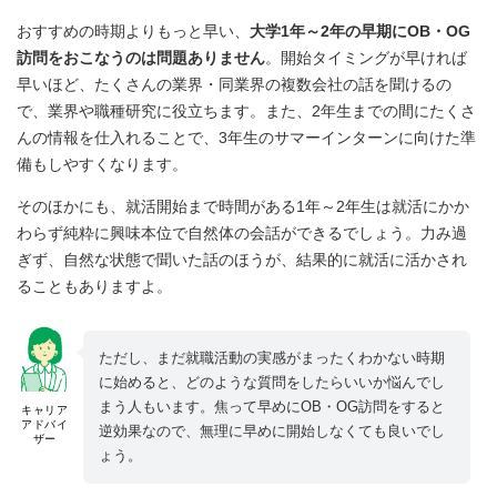
おすすめの時期よりもっと早い、
大学1年～2年の早期にOB・OG
訪問をおこなうのは問題ありません
。開始タイミングが早ければ
早いほど、たくさんの業界・同業界の複数会社の話を聞けるの
で、業界や職種研究に役立ちます。また、2年生までの間にたくさ
んの情報を仕入れることで、3年生のサマーインターンに向けた準
備もしやすくなります。
そのほかにも、就活開始まで時間がある1年～2年生は就活にかか
わらず純粋に興味本位で自然体の会話ができるでしょう。力み過
ぎず、自然な状態で聞いた話のほうが、結果的に就活に活かされ
ることもありますよ。
ただし、まだ就職活動の実感がまったくわかない時期
に始めると、どのような質問をしたらいいか悩んでし
まう人もいます。焦って早めにOB・OG訪問をすると
キャリア
アドバイ
逆効果なので、無理に早めに開始しなくても良いでし
ザー
ょう。