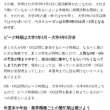
その後、年明けの大学3年3月1日に就活解禁がおこなわれ、それま
で動いていなかった学生もいよいよ本格的に就職活動を開始しま
す。そのため、大学3年の夏～秋ではやや早く、大学3年の3月以降
ではやや遅いので、
ベストシーズンは大学3年の12月～2月となる
のです
。
ピーク時期は大学3年3月～大学4年5月頃
多くの人がOB・OG訪問に参加するピーク時期は、なるべく避け
た方が無難です。多くの学生が同時に動くので、
人気なOB・OG
の予定が埋まりやすく、自分の話に集中してもらいづらくなって
しまうためです
。場合によっては、狙っていた会社のOB・OG訪
問枠が全部埋まってしまい、本選考までに話を聞けないケースも
ありえます。
OB・OG訪問のピーク時期は、大学3年の3月～大学4年の5月ごろ
なので、ピーク時期前にOB・OG訪問を数多く終えているのが一
つの目安といえます。
年度末や年始・業界職種ごとの繁忙期は避けよう