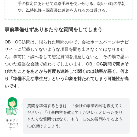
手の指定にあわせて連絡手段を使い分ける。朝5～7時の早朝
や、21時以降～深夜帯に連絡を入れるのは避ける。
事前準備せずありきたりな質問をしてしまう
OB・OG訪問は、限られた時間の中で、会社ホームページやナビ
サイトに記載してないような項目を聞き出さなくてはなりませ
ん。事前に下調べをして想定質問を用意しないと、その場で思い
ついた適当な会話で終わってしまいます。OB・
OG訪問で聞きそ
びれたことをあとから何度も連絡して聞くのは効率が悪く、何よ
り「準備不足な学生だ」という印象を持たれてしまう可能性が高
いです
。
質問を準備するときは、「会社の事業内容を教えてく
ださい」「仕事内容を教えてください」といったあり
きたりな質問ではなく、もう一歩先の質問をするよう
キャリア
アドバイ
に心掛けましょう。
ザー