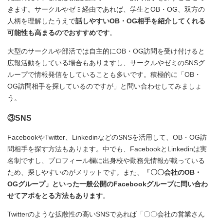
きます。サークルやゼミ経由であれば、学生とOB・OG、双方の
人柄を理解したうえで
話しやすいOB・OG相手を紹介してくれる
可能性も高まるのでおすすめです
。
大型のサークルや部活では自主的にOB・OG訪問を受け付けると
広報活動をしている場合もありますし、サークルやゼミのSNSグ
ループで情報発信をしていることも多いです。積極的に「OB・
OG訪問相手を探しているのですが」と問い合わせしてみましょ
う。
③SNS
FacebookやTwitter、LinkedinなどのSNSを活用して、OB・OG訪
問相手を探す方法もあります。中でも、FacebookとLinkedinは実
名制ですし、プロフィール欄に出身校や勤務先情報が載っている
ため、探しやすいのがメリットです。また、
「〇〇会社のOB・
OGグループ」といった一般公開のFacebookグループに問い合わ
せてアポをとる方法もあります
。
Twitterのような拡散性の高いSNSであれば「〇〇会社の営業さん