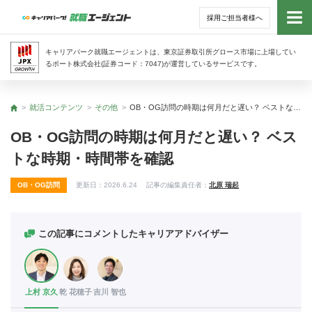
採用ご担当者様へ
トッ
キャリアパーク就職エージェントは、東京証券取引所グロース市場に上場してい
るポート株式会社(証券コード：7047)が運営しているサービスです。
サー
就活コンテンツ
その他
OB・OG訪問の時期は何月だと遅い？ ベストな時期・時間帯を確認
トップ
アド
OB・OG訪問の時期は何月だと遅い？ ベス
トな時期・時間帯を確認
利用
OB・OG訪問
更新日：
2026.6.24
記事の編集責任者：
北原 瑞起
就活
経営
この記事にコメントしたキャリアアドバイザー
無料
上村 京久
乾 花穂子
吉川 智也