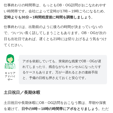
仕事終わりの時間帯は、もっともOB・OG訪問がおこなわれやす
い時間帯です。会社によって定時が17時～19時ごろになるため、
定時よりも30分～1時間程度後に時間を調整しましょう
。
仕事終わりは、出勤前のように後ろの時間が決まっていないの
で、ついつい長く話してしまうこともあります。OB・OGが次の
日も出社日であれば、遅くとも21時には切り上げるよう気をつけ
てください。
アポを依頼していても、突発的な残業でOB・OGが遅
れてしまったり、残念ながらキャンセルになったりす
るケースもあります。万が一遅れるときの連絡手段
キャリア
アドバイ
と、予備の日程も押さえておくと安心です。
ザー
土日祝日／長期休暇
土日祝日や長期休暇にOB・OG訪問をおこなう際は、早朝や深夜
を避けて、
日中の9時～18時の時間帯にアポをとりましょう
。ただ