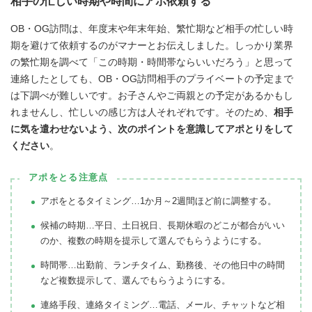
相手の忙しい時期や時間にアポ依頼する
OB・OG訪問は、年度末や年末年始、繁忙期など相手の忙しい時
期を避けて依頼するのがマナーとお伝えしました。しっかり業界
の繁忙期を調べて「この時期・時間帯ならいいだろう」と思って
連絡したとしても、OB・OG訪問相手のプライベートの予定まで
は下調べが難しいです。お子さんやご両親との予定があるかもし
れませんし、忙しいの感じ方は人それぞれです。そのため、
相手
に気を遣わせないよう、次のポイントを意識してアポとりをして
ください
。
アポをとる注意点
アポをとるタイミング…1か月～2週間ほど前に調整する。
候補の時期…平日、土日祝日、長期休暇のどこが都合がいい
のか、複数の時期を提示して選んでもらうようにする。
時間帯…出勤前、ランチタイム、勤務後、その他日中の時間
など複数提示して、選んでもらうようにする。
連絡手段、連絡タイミング…電話、メール、チャットなど相