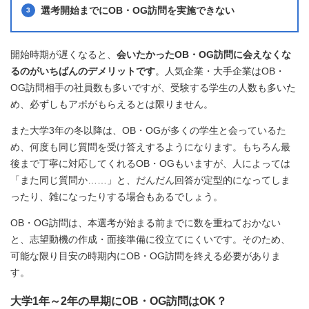
選考開始までにOB・OG訪問を実施できない
開始時期が遅くなると、
会いたかったOB・OG訪問に会えなくな
るのがいちばんのデメリットです
。人気企業・大手企業はOB・
OG訪問相手の社員数も多いですが、受験する学生の人数も多いた
め、必ずしもアポがもらえるとは限りません。
また大学3年の冬以降は、OB・OGが多くの学生と会っているた
め、何度も同じ質問を受け答えするようになります。もちろん最
後まで丁寧に対応してくれるOB・OGもいますが、人によっては
「また同じ質問か……」と、だんだん回答が定型的になってしま
ったり、雑になったりする場合もあるでしょう。
OB・OG訪問は、本選考が始まる前までに数を重ねておかない
と、志望動機の作成・面接準備に役立てにくいです。そのため、
可能な限り目安の時期内にOB・OG訪問を終える必要がありま
す。
大学1年～2年の早期にOB・OG訪問はOK？