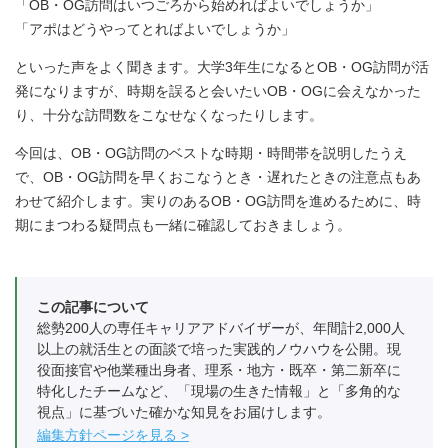
「OB・OG訪問はいつごろから始めればよいでしょうか」
「アポはどうやってとればよいでしょうか」
といった声をよく聞きます。大学3年生になるとOB・OG訪問が活
発になりますが、時期を誤ると会いたいOB・OGに会えなかった
り、十分な訪問数をこなせなくなったりします。
今回は、OB・OG訪問のベストな時期・時間帯を説明したうえ
で、OB・OG訪問を早くおこなうとき・遅れたときの注意点もあ
わせて紹介します。実りのあるOB・OG訪問を進めるために、時
期にまつわる疑問点も一緒に確認しておきましょう。
この記事について
総勢200人の専任キャリアアドバイザーが、年間計2,000人
以上の就活生との面談で培った実践的ノウハウを公開。現
役面接官や他業種出身者、理系・地方・既卒・第二新卒に
特化したチームなど、「現場の生きた情報」と「多角的な
視点」に基づいた確かな知見をお届けします。
編集方針ページを見る