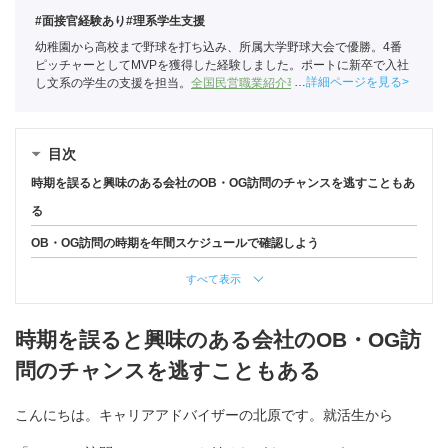
#面接官経験あり
#理系学生支援
幼稚園から高校まで野球を打ち込み、所属大学野球大会で優勝。4番
ピッチャーとしてMVPを獲得した経験しました。ポートに新卒で入社
詳細ページを見る
し文系の学生の支援を担当。
全国民営職業紹介事業協会
職業紹介責任
者（001-220824001-02874）
目次
時期を誤ると興味のある会社のOB・OG訪問のチャンスを逃すこともあ
る
OB・OG訪問の時期を年間スケジュールで確認しよう
すべて表示
時期を誤ると興味のある会社のOB・OG訪
問のチャンスを逃すこともある
こんにちは。キャリアアドバイザーの北原です。就活生から