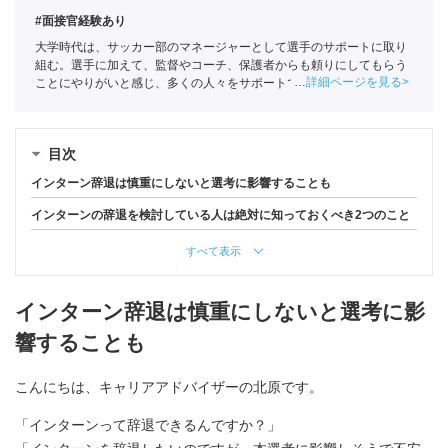
#面接官経験あり
大学時代は、サッカー部のマネージャーとして選手のサポートに取り
組む。選手に加えて、監督やコーチ、保護者からも頼りにしてもらう
詳細ページを見る
ことにやりがいと感じ、多くの人々をサポートできる企業・業界を軸
に就活をおこなう。ポートに新卒入社。
全国民営職業紹介事業協会
職
業紹介責任者（001-220824001-02862）
目次
インターン辞退は慎重にしないと選考に影響することも
インターンの辞退を検討している人は絶対に知っておくべき2つのこと
すべて表示
インターン辞退は慎重にしないと選考に影
響することも
こんにちは、キャリアアドバイザーの北原です。
「インターンって辞退できるんですか？」