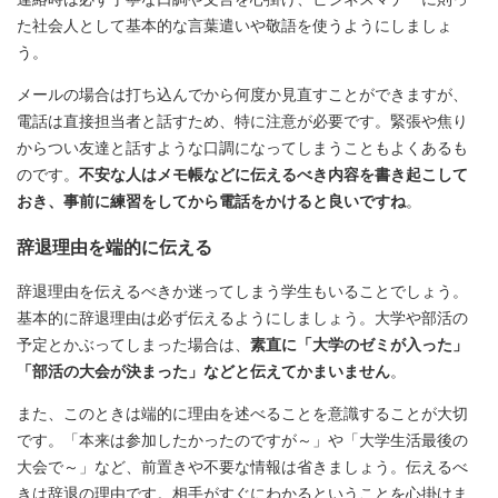
た社会人として基本的な言葉遣いや敬語を使うようにしましょ
う。
メールの場合は打ち込んでから何度か見直すことができますが、
電話は直接担当者と話すため、特に注意が必要です。緊張や焦り
からつい友達と話すような口調になってしまうこともよくあるも
のです。
不安な人はメモ帳などに伝えるべき内容を書き起こして
おき、事前に練習をしてから電話をかけると良いですね
。
辞退理由を端的に伝える
辞退理由を伝えるべきか迷ってしまう学生もいることでしょう。
基本的に辞退理由は必ず伝えるようにしましょう。大学や部活の
予定とかぶってしまった場合は、
素直に「大学のゼミが入った」
「部活の大会が決まった」などと伝えてかまいません
。
また、このときは端的に理由を述べることを意識することが大切
です。「本来は参加したかったのですが～」や「大学生活最後の
大会で～」など、前置きや不要な情報は省きましょう。伝えるべ
きは辞退の理由です。相手がすぐにわかるということを心掛けま