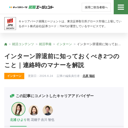
採用ご担当者様へ
トッ
キャリアパーク就職エージェントは、東京証券取引所グロース市場に上場してい
るポート株式会社(証券コード：7047)が運営しているサービスです。
サー
就活コンテンツ
就活準備
インターン
インターン辞退前に知っておくべき2つのこと｜連絡時のマナーを解説
トップ
アド
インターン辞退前に知っておくべき2つの
こと｜連絡時のマナーを解説
利用
インターン
更新日：
2026.6.24
記事の編集責任者：
北原 瑞起
就活
経営
この記事にコメントしたキャリアアドバイザー
無料
北浦 ひより
乾 花穂子
吉川 智也