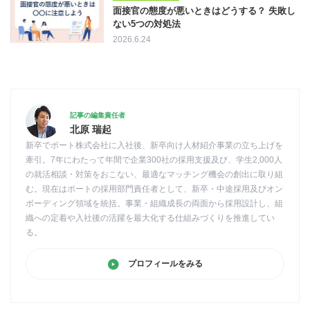
面接官の態度が悪いときはどうする？ 失敗し
ない5つの対処法
2026.6.24
記事の編集責任者
北原 瑞起
新卒でポート株式会社に入社後、新卒向け人材紹介事業の立ち上げを
牽引。7年にわたって年間で企業300社の採用支援及び、学生2,000人
の就活相談・対策をおこない、最適なマッチング機会の創出に取り組
む。現在はポートの採用部門責任者として、新卒・中途採用及びオン
ボーディング領域を統括。事業・組織成長の両面から採用設計し、組
織への定着や入社後の活躍を最大化する仕組みづくりを推進してい
る。
プロフィールをみる