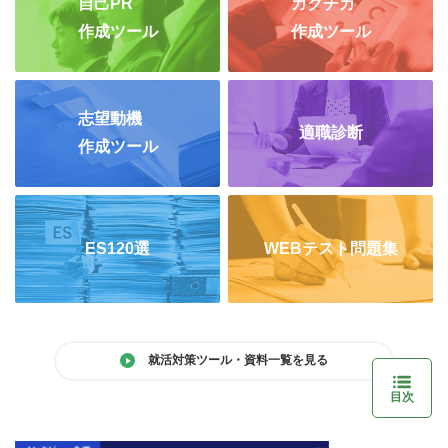
自己PR
ガクチカ
作成ツール
作成ツール
志望動機
適職診断
作成ツール
ES120選
WEBテスト問題集
就活対策ツール・資料一覧を見る
目次