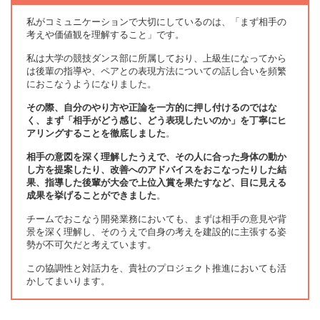
私がコミュニケーションで大切にしているのは、「まず相手の
考えや価値観を理解すること」です。
私は大学の競技ダンス部に所属しており、上級生になってから
は後輩の指導や、ペアとの表現方法についての話し合いを頻繁
におこなうようになりました。
その際、自分のやり方や正論を一方的に押し付けるのではな
く、まず「相手がどう感じ、どう表現したいのか」を丁寧にヒ
アリングすることを徹底しました
。
相手の意図を深く理解したうえで、その人に合った身体の動か
し方を提案したり、改善へのアドバイスをおこなったりした結
果、指導した後輩が大会で上位入賞を果たすなど、目に見える
成果を挙げることができました
。
チームでおこなう開発業務においても、まずは相手の意見や背
景を深く理解し、そのうえで自身の考えを建設的に主張する姿
勢が不可欠だと考えています。
この協調性と対話力を、貴社のプロジェクト推進においても活
かしてまいります。