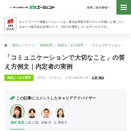
採用ご担当者様へ
トッ
キャリアパーク就職エージェントは、東京証券取引所グロース市場に上場してい
るポート株式会社(証券コード：7047)が運営しているサービスです。
サー
就活コンテンツ
面接対策
面接よくある質問
「コミュニケーションで大切なこと」の答え方例文｜内定者の実例
トップ
アド
「コミュニケーションで大切なこと」の答
え方例文｜内定者の実例
利用
面接よくある質問
更新日：
2026.8.5
記事の編集責任者：
北原 瑞起
就活
経営
この記事にコメントしたキャリアアドバイザー
無料
酒井 栞里
上原 正嵩
高橋 宙
辻 華菜子