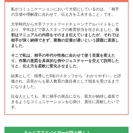
私がコミュニケーションにおいて大切にしているのは、「相手
の立場や理解度に合わせて、伝え方を工夫すること」です。
大学時代から大手ファストフードチェーンでアルバイトをして
おり、半年ほどで新人スタッフの教育担当を任されました。
当
初はマニュアルの内容をそのまま伝えていましたが、それでは
相手が深く納得できず、業務の定着が遅いという課題に直面し
ました
。
そこで私は、相手の年代や性格に合わせて使う言葉を変えた
り、作業の意図を具体的な例やジェスチャーを交えて説明した
りと、伝え方を柔軟に変化させました
。
結果として、指導した8名のスタッフから「わかりやすい」と評
価され、店長からも新人教育の責任者として指名を受けるまで
になりました。
社会人としても、常に相手の視点に立ち、双方が納得し成長で
きるようなコミュニケーションを心掛け、貴社に貢献したいで
す。
キャリアアドバイザーが読み解く！