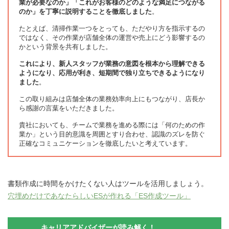
業が必要なのか」「これがお客様のどのような満足につながる
のか」を丁寧に説明することを徹底しました
。
たとえば、清掃作業一つをとっても、ただやり方を指示するの
ではなく、その作業が店舗全体の運営や売上にどう影響するの
かという背景を共有しました。
これにより、新人スタッフが業務の意図を根本から理解できる
ようになり、応用が利き、短期間で独り立ちできるようになり
ました
。
この取り組みは店舗全体の業務効率向上にもつながり、店長か
ら感謝の言葉をいただきました。
貴社においても、チームで業務を進める際には「何のための作
業か」という目的意識を周囲とすり合わせ、認識のズレを防ぐ
正確なコミュニケーションを徹底したいと考えています。
書類作成に時間をかけたくない人はツールを活用しましょう。
穴埋めだけであなたらしいESが作れる「ES作成ツール」
キャリアアドバイザーが読み解く！