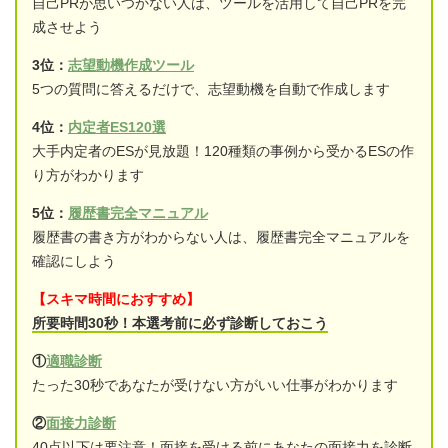
自己PRが思いつかない人は、ツールを活用して自己PRを完
成させよう
3位：
志望動機作成ツール
5つの質問に答えるだけで、志望動機を自動で作成します
4位：
内定者ES120選
大手内定者のESが見放題！120種類の事例から受かるESの作
り方がわかります
5位：
履歴書完全マニュアル
履歴書の書き方がわからない人は、履歴書完全マニュアルを
確認にしよう
【スキマ時間におすすめ】
所要時間30秒！本選考前に必ず診断しておこう
①
適職診断
たった30秒であなたが受けない方がいい仕事がわかります
②
面接力診断
40点以下は要注意！面接を受ける前にあなたの面接力を診断