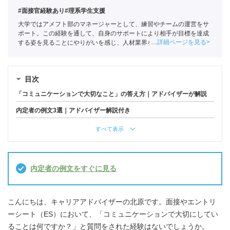
#面接官経験あり
#理系学生支援
大学ではアメフト部のマネージャーとして、練習やチームの運営をサ
ポート。この経験を通して、自身のサポートにより相手が目標を達成
詳細ページを見る
する姿を見ることにやりがいを感じ、人材業界を目指す。ポートに新
卒入社し、理系学生をメインに支援。
キャリアコンサルタント
（登録
番号23034402）/
全国民営職業紹介事業協会
職業紹介責任者（001-
230123001-05662）
目次
「コミュニケーションで大切なこと」の答え方｜アドバイザーが解説
内定者の例文3選｜アドバイザー解説付き
すべて表示
内定者の例文をすぐに見る
こんにちは、キャリアアドバイザーの北原です。面接やエントリ
ーシート（ES）において、「コミュニケーションで大切にしてい
ることは何ですか？」と質問をされた経験はないでしょうか。