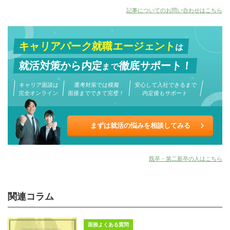
記事についてのお問い合わせはこちら
キャリアパーク就職エージェント
は
就活対策から
内定
徹底サポート！
まで
キャリア面談は
選考対策では模擬
安心して入社できるまで
完全オンライン
面接までできて完璧！
内定後もサポート
まずは就活の悩みを相談してみる
既卒・第二新卒の人はこちら
関連コラム
面接よくある質問