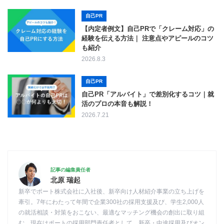
自己PR
【内定者例文】自己PRで「クレーム対応」の
経験を伝える方法｜ 注意点やアピールのコツ
も紹介
2026.8.3
自己PR
自己PR「アルバイト」で差別化するコツ｜就
活のプロの本音も解説！
2026.7.21
記事の編集責任者
北原 瑞起
新卒でポート株式会社に入社後、新卒向け人材紹介事業の立ち上げを
牽引。7年にわたって年間で企業300社の採用支援及び、学生2,000人
の就活相談・対策をおこない、最適なマッチング機会の創出に取り組
む。現在はポートの採用部門責任者として、新卒・中途採用及びオン