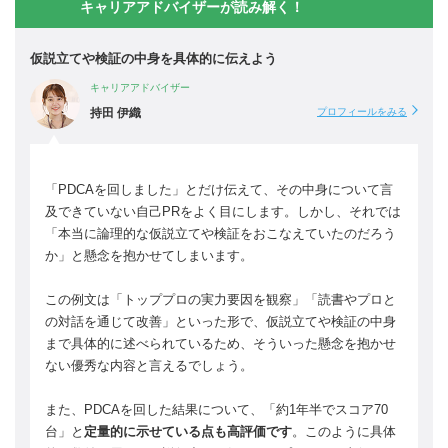
キャリアアドバイザーが読み解く！
仮説立てや検証の中身を具体的に伝えよう
キャリアアドバイザー
持田 伊織
プロフィールをみる
「PDCAを回しました」とだけ伝えて、その中身について言
及できていない自己PRをよく目にします。しかし、それでは
「本当に論理的な仮説立てや検証をおこなえていたのだろう
か」と懸念を抱かせてしまいます。
この例文は「トッププロの実力要因を観察」「読書やプロと
の対話を通じて改善」といった形で、仮説立てや検証の中身
まで具体的に述べられているため、そういった懸念を抱かせ
ない優秀な内容と言えるでしょう。
また、PDCAを回した結果について、「約1年半でスコア70
台」と
定量的に示せている点も高評価です
。このように具体