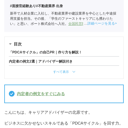
#面接官経験あり
#不動産業界 出身
新卒で人材企業に入社し、不動産業界や建設業界を中心とした中途採
用支援を担当。その後、「学生のファーストキャリアにも携わりた
詳細ページを見る
い」と思い、ポート株式会社へ入社。
全国民営職業紹介事業協会
職業
紹介責任者（001-230215001-05666）
目次
「PDCAサイクル」の自己PR｜作り方を解説！
内定者の例文2選｜アドバイザー解説付き
すべて表示
内定者の例文をすぐにみる
こんにちは、キャリアアドバイザーの北原です。
ビジネスに欠かせないスキルである「PDCAサイクル」を回す力。