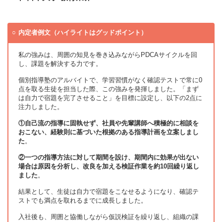
内定者例文（ハイライトはグッドポイント）
私の強みは、周囲の知見を巻き込みながらPDCAサイクルを回
し、課題を解決する力です。
個別指導塾のアルバイトで、学習習慣がなく確認テストで常に0
点を取る生徒を担当した際、この強みを発揮しました。「まず
は自力で宿題を完了させること」を目標に設定し、以下の2点に
注力しました。
①自己流の指導に固執せず、社員や先輩講師へ積極的に相談を
おこない、経験則に基づいた根拠のある指導計画を立案しまし
た
。
②一つの指導方法に対して期間を設け、期間内に効果が出ない
場合は原因を分析し、改良を加える検証作業を約10回繰り返し
ました
。
結果として、生徒は自力で宿題をこなせるようになり、確認テ
ストでも満点を取れるまでに成長しました。
入社後も、周囲と協働しながら仮説検証を繰り返し、組織の課