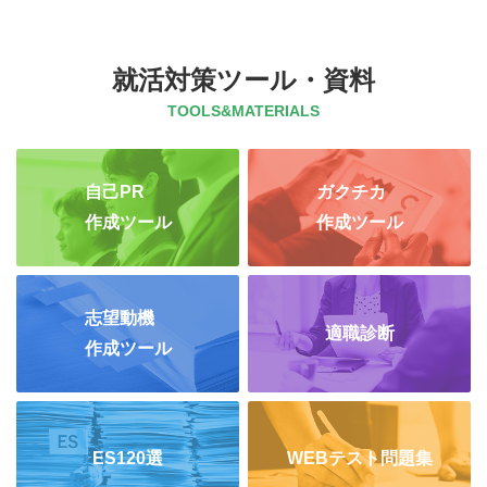
就活対策ツール・資料
TOOLS&MATERIALS
自己PR
ガクチカ
作成ツール
作成ツール
志望動機
適職診断
作成ツール
ES120選
WEBテスト問題集