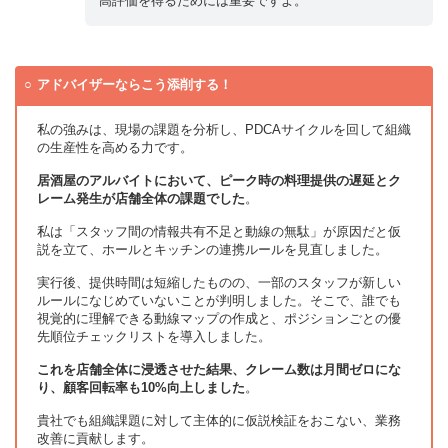
高評価を得るためには重要ですよ。
アドバイザーならこう添削する！
私の強みは、現場の課題を分析し、PDCAサイクルを回して組織
の生産性を高める力です。
居酒屋のアルバイトにおいて、ピーク時の料理提供の遅延とク
レーム発生が店舗全体の課題でした
。
私は「スタッフ間の情報共有不足と動線の無駄」が原因だと仮
説を立て、ホールとキッチンの連携ルールを見直しました。
実行後、提供時間は短縮したものの、一部のスタッフが新しい
ルールになじめていないことが判明しました。そこで、誰でも
視覚的に理解できる動線マップの作成と、ポジションごとの優
先順位チェックリストを導入しました。
これを店舗全体に浸透させた結果、クレーム数は月間ゼロにな
り、顧客回転率も10%向上しました
。
貴社でも組織課題に対して主体的に仮説検証をおこない、業務
改善に貢献します。