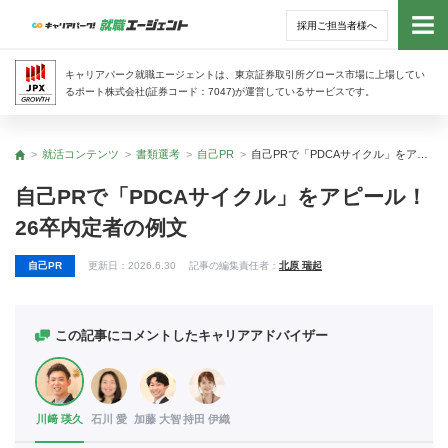
採用ご担当者様へ
トッ
キャリアパーク就職エージェントは、東京証券取引所グロース市場に上場してい
るポート株式会社(証券コード：7047)が運営しているサービスです。
サー
就活コンテンツ
書類選考
自己PR
自己PRで「PDCAサイクル」をアピール！ 26卒内定者の例文
トップ
アド
自己PRで「PDCAサイクル」をアピール！
26卒内定者の例文
利用
自己PR
更新日：
2026.6.30
記事の編集責任者：
北原 瑞起
就活
経営
この記事にコメントしたキャリアアドバイザー
無料
川﨑 瑛久
石川 愛
加藤 大智
持田 伊織