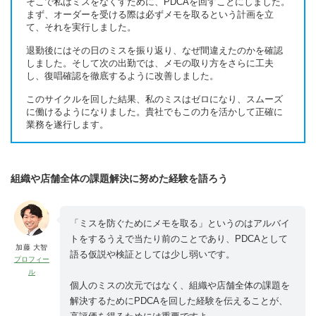
そこで私はミスをなくすために、PDCAを回すことにしました。
まず、オーダーを受ける際は必ずメモを取るという計画を立
て、それを実行しました。
退勤後にはその日のミスを振り返り、なぜ間違えたのかを確認
しました。そして次の出勤では、メモの取り方をさらに工夫
し、復唱確認を徹底するように改善しました。
このサイクルを回した結果、私のミスはゼロになり、スムーズ
に働けるようになりました。貴社でもこの力を活かして正確に
業務を遂行します。
組織や店舗全体の課題解決に努めた経験を語ろう
「ミスを防ぐためにメモを取る」というのはアルバイ
トをするうえで当たり前のことであり、PDCAとして
加藤 大智
語る仮説や検証としては少し弱いです。
プロフィー
ル
個人のミスの次元ではなく、組織や店舗全体の課題を
解決するためにPDCAを回した経験を伝えることが、