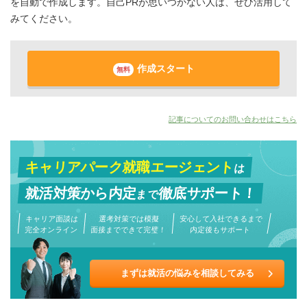
を自動で作成します。自己PRが思いつかない人は、ぜひ活用して
みてください。
作成スタート
無料
記事についてのお問い合わせはこちら
キャリアパーク就職エージェント
は
就活対策から
内定
徹底サポート！
まで
キャリア面談は
選考対策では模擬
安心して入社できるまで
完全オンライン
面接までできて完璧！
内定後もサポート
まずは就活の悩みを相談してみる