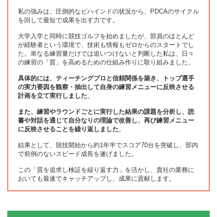
私の強みは、圧倒的なビハインドの状況から、PDCAのサイクル
を回して最短で成果を出す力です。
大学入学と同時に競技ゴルフを始めましたが、部員のほとんど
が経験者という環境で、技術も情報もゼロからのスタートでし
た。単なる練習量だけでは追いつけないと判断した私は、日々
の練習の「質」を高めるための仕組み作りに取り組みました。
具体的には、ティーチングプロと信頼関係を築き、トップ選手
の実力要因を観察・抽出して自身の練習メニューに反映させる
計画を立て実行しました
。
また、練習やラウンドごとに実行した結果の課題を分析し、読
書や対話を通じて自分なりの理論で改善し、再び練習メニュー
に反映させることを繰り返しました
。
結果として、競技開始から約1年半でスコア70台を突破し、部内
で前例のないスピード成長を遂げました。
この「質を追求し検証を繰り返す力」を活かし、貴社の業務に
おいても最速でキャッチアップし、成果に貢献します。