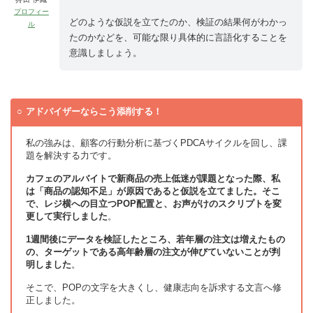
プロフィー
どのような仮説を立てたのか、検証の結果何がわかっ
ル
たのかなどを、可能な限り具体的に言語化することを
意識しましょう。
アドバイザーならこう添削する！
私の強みは、顧客の行動分析に基づくPDCAサイクルを回し、課
題を解決する力です。
カフェのアルバイトで新商品の売上低迷が課題となった際、私
は「商品の認知不足」が原因であると仮説を立てました。そこ
で、レジ横への目立つPOP配置と、お声がけのスクリプトを変
更して実行しました
。
1週間後にデータを検証したところ、若年層の注文は増えたもの
の、ターゲットである高年齢層の注文が伸びていないことが判
明しました
。
そこで、POPの文字を大きくし、健康志向を訴求する文言へ修
正しました。