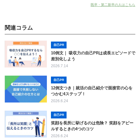
既卒・第二新卒の人はこちら
関連コラム
自己PR
10例文｜ 吸収力の自己PRは成長エピソードで
差別化しよう
2026.7.14
自己PR
12例文つき｜就活の自己紹介で面接官の心を
つかむ4ステップ！
2026.6.24
自己PR
笑顔を長所に挙げるのは危険？ 笑顔をアピー
ルするときの4つのコツ
2026.6.24