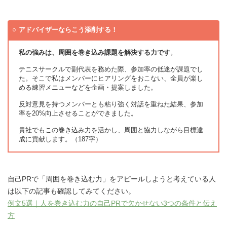
アドバイザーならこう添削する！
私の強みは、周囲を巻き込み課題を解決する力です
。
テニスサークルで副代表を務めた際、参加率の低迷が課題でし
た。そこで私はメンバーにヒアリングをおこない、全員が楽し
める練習メニューなどを企画・提案しました。
反対意見を持つメンバーとも粘り強く対話を重ねた結果、参加
率を20%向上させることができました。
貴社でもこの巻き込み力を活かし、周囲と協力しながら目標達
成に貢献します。（187字）
自己PRで「周囲を巻き込む力」をアピールしようと考えている人
は以下の記事も確認してみてください。
例文5選｜人を巻き込む力の自己PRで欠かせない3つの条件と伝え
方