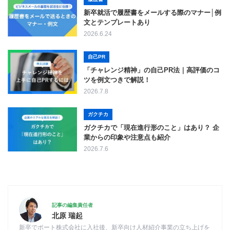
新卒就活で履歴書をメールする際のマナー│例
文とテンプレートあり
2026.6.24
自己PR
「チャレンジ精神」の自己PR法｜高評価のコ
ツを例文つきで解説！
2026.7.8
ガクチカ
ガクチカで「現在進行形のこと」はあり？ 企
業からの印象や注意点も紹介
2026.7.6
記事の編集責任者
北原 瑞起
新卒でポート株式会社に入社後、新卒向け人材紹介事業の立ち上げを