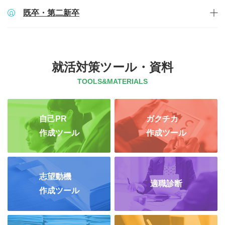
既卒・第二新卒
就活対策ツール・資料
TOOLS&MATERIALS
自己PR
ガクチカ
作成ツール
作成ツール
志望動機
適職診断
作成ツール