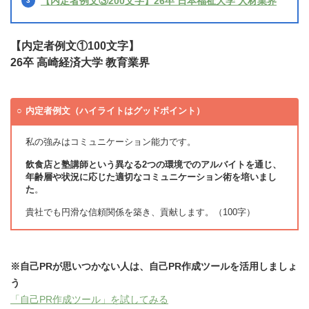
【内定者例文③200文字】26卒 日本福祉大学 人材業界
【内定者例文①100文字】
26卒 高崎経済大学 教育業界
内定者例文（ハイライトはグッドポイント）
私の強みはコミュニケーション能力です。
飲食店と塾講師という異なる2つの環境でのアルバイトを通じ、
年齢層や状況に応じた適切なコミュニケーション術を培いまし
た
。
貴社でも円滑な信頼関係を築き、貢献します。（100字）
※自己PRが思いつかない人は、自己PR作成ツールを活用しましょ
う
「自己PR作成ツール」を試してみる