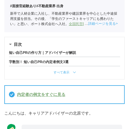
#面接官経験あり
#不動産業界 出身
新卒で人材企業に入社し、不動産業界や建設業界を中心とした中途採
用支援を担当。その後、「学生のファーストキャリアにも携わりた
詳細ページを見る
い」と思い、ポート株式会社へ入社。
全国民営職業紹介事業協会
職業
紹介責任者（001-230215001-05666）
目次
短い自己PRの作り方｜アドバイザーが解説
字数別！ 短い自己PRの内定者例文3選
すべて表示
内定者の例文をすぐに見る
こんにちは、キャリアアドバイザーの北原です。