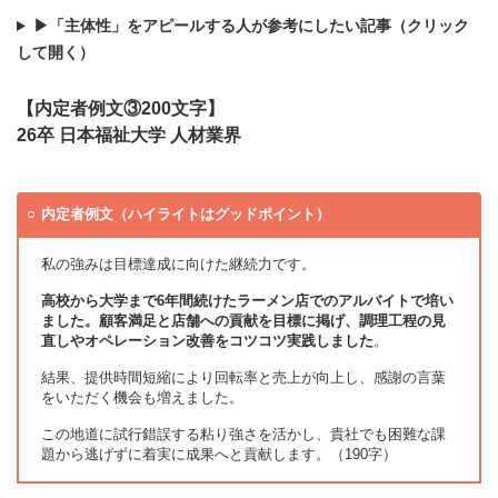
▶「主体性」をアピールする人が参考にしたい記事（クリック
して開く）
【内定者例文③200文字】
26卒 日本福祉大学 人材業界
内定者例文（ハイライトはグッドポイント）
私の強みは目標達成に向けた継続力です。
高校から大学まで6年間続けたラーメン店でのアルバイトで培い
ました。顧客満足と店舗への貢献を目標に掲げ、調理工程の見
直しやオペレーション改善をコツコツ実践しました
。
結果、提供時間短縮により回転率と売上が向上し、感謝の言葉
をいただく機会も増えました。
この地道に試行錯誤する粘り強さを活かし、貴社でも困難な課
題から逃げずに着実に成果へと貢献します。（190字）