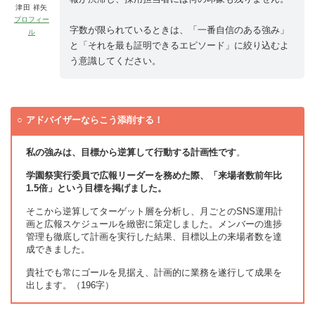
津田 祥矢
プロフィー
字数が限られているときは、「一番自信のある強み」
ル
と「それを最も証明できるエピソード」に絞り込むよ
う意識してください。
アドバイザーならこう添削する！
私の強みは、目標から逆算して行動する計画性です
。
学園祭実行委員で広報リーダーを務めた際、「来場者数前年比
1.5倍」という目標を掲げました。
そこから逆算してターゲット層を分析し、月ごとのSNS運用計
画と広報スケジュールを緻密に策定しました。メンバーの進捗
管理も徹底して計画を実行した結果、目標以上の来場者数を達
成できました。
貴社でも常にゴールを見据え、計画的に業務を遂行して成果を
出します。（196字）