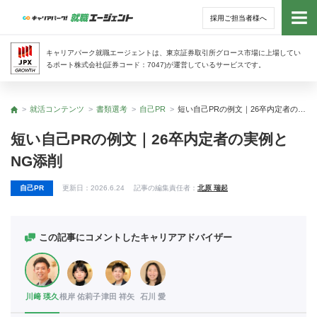
採用ご担当者様へ
トッ
キャリアパーク就職エージェントは、東京証券取引所グロース市場に上場してい
るポート株式会社(証券コード：7047)が運営しているサービスです。
サー
就活コンテンツ
書類選考
自己PR
短い自己PRの例文｜26卒内定者の実例とNG添削
トップ
アド
短い自己PRの例文｜26卒内定者の実例と
NG添削
利用
自己PR
更新日：
2026.6.24
記事の編集責任者：
北原 瑞起
就活
経営
この記事にコメントしたキャリアアドバイザー
無料
川﨑 瑛久
根岸 佑莉子
津田 祥矢
石川 愛