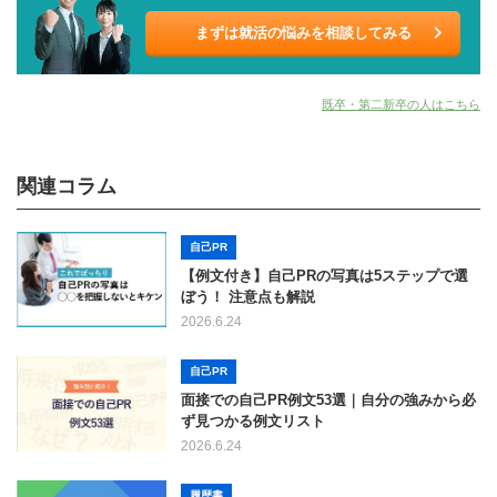
まずは就活の悩みを相談してみる
既卒・第二新卒の人はこちら
関連コラム
自己PR
【例文付き】自己PRの写真は5ステップで選
ぼう！ 注意点も解説
2026.6.24
自己PR
面接での自己PR例文53選｜自分の強みから必
ず見つかる例文リスト
2026.6.24
履歴書