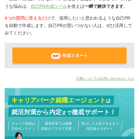
うな悩みは、
自己PR作成ツール
を使えば
一瞬で解決できます
。
4つの質問に答えるだけ
で、採用したいと思われるような自己PR
を自動で作成します。自己PRが思いつかない人は、ぜひ活用して
みてください。
作成スタート
無料
記事についてのお問い合わせはこちら
キャリアパーク就職エージェント
は
就活対策から
内定
徹底サポート！
まで
キャリア面談は
選考対策では模擬
安心して入社できるまで
完全オンライン
面接までできて完璧！
内定後もサポート