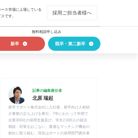
ロース市場に上場している
採用ご担当者様へ
ビスです。
無料相談申し込み
新卒
既卒・第二新卒
記事の編集責任者
北原 瑞起
新卒でポート株式会社に入社後、新卒向け人材紹
介事業の立ち上げを牽引。7年にわたって年間で
企業300社の採用支援及び、学生2,000人の就活
相談・対策をおこない、最適なマッチング機会の
創出に取り組む。現在はポートの採用部門責任者