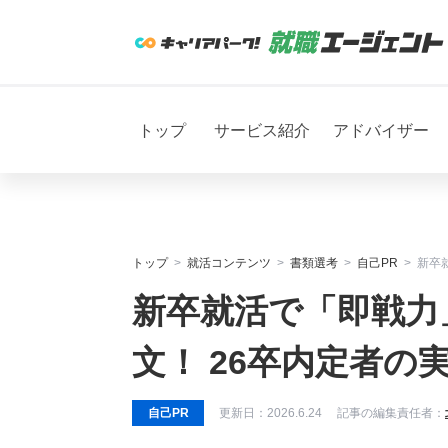
トップ
サービス紹介
アドバイザー
トップ
就活コンテンツ
書類選考
自己PR
新卒
新卒就活で「即戦力
文！ 26卒内定者の
自己PR
更新日：
2026.6.24
記事の編集責任者：