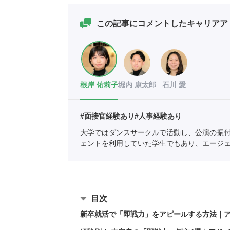
この記事にコメントしたキャリアア
根岸 佑莉子
堀内 康太郎
石川 愛
#面接官経験あり
#人事経験あり
大学ではダンスサークルで活動し、公演の振
ェントを利用していた学生でもあり、エージ
の支援を中心としている。
全国民営職業紹介
目次
新卒就活で「即戦力」をアピールする方法｜