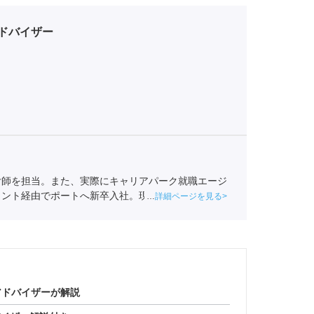
ドバイザー
付師を担当。また、実際にキャリアパーク就職エージ
ェント経由でポートへ新卒入社。現在は関西の学生へ
詳細ページを見る
事業協会
職業紹介責任者（001-220810001-02920）
アドバイザーが解説