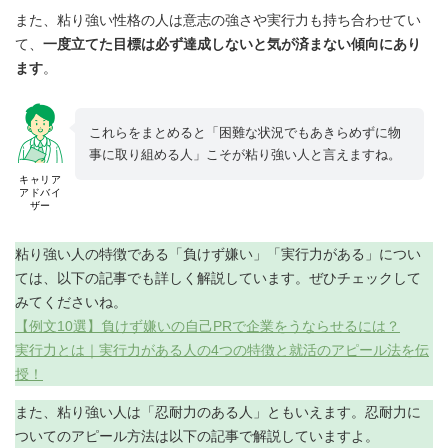
また、粘り強い性格の人は意志の強さや実行力も持ち合わせてい
て、
一度立てた目標は必ず達成しないと気が済まない傾向にあり
ます
。
これらをまとめると「困難な状況でもあきらめずに物
事に取り組める人」こそが粘り強い人と言えますね。
キャリア
アドバイ
ザー
粘り強い人の特徴である「負けず嫌い」「実行力がある」につい
ては、以下の記事でも詳しく解説しています。ぜひチェックして
みてくださいね。
【例文10選】負けず嫌いの自己PRで企業をうならせるには？
実行力とは｜実行力がある人の4つの特徴と就活のアピール法を伝
授！
また、粘り強い人は「忍耐力のある人」ともいえます。忍耐力に
ついてのアピール方法は以下の記事で解説していますよ。