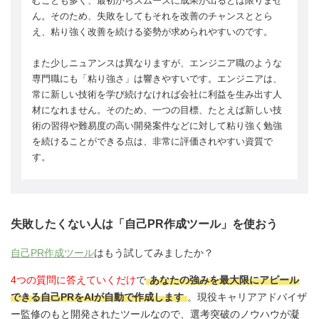
むことも多く、最初からスムーズに成果が出るとは限りませ
ん。そのため、失敗をしてもそれを改善のチャンスととら
え、粘り強く改善を続ける姿勢が求められやすいのです。
また少しニュアンスは異なりますが、エンジニア職のような
専門職にも「粘り強さ」は響きやすいです。エンジニアは、
常に新しい技術を学び続けなければ会社に利益を生み出す人
材になれません。そのため、一つの目標、たとえば新しい技
術の習得や難易度の高い開発案件などに対して粘り強く勉強
を続けることができる点は、非常に評価されやすい資質で
す。
失敗したくない人は「自己PR作成ツール」を使おう
自己PR作成ツール
はもう試してみましたか？
4つの質問に答えていくだけ
で
あなたの強みを最大限にアピール
できる自己PRをAIが自動で作成します
。現役キャリアアドバイザ
ー監修のもと開発されたツールなので、選考突破のノウハウが凝