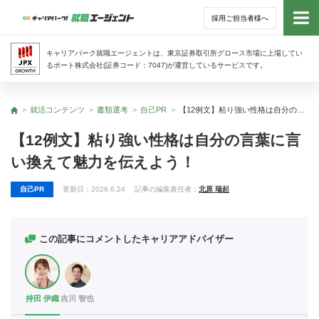
採用ご担当者様へ
トッ
キャリアパーク就職エージェントは、東京証券取引所グロース市場に上場してい
るポート株式会社(証券コード：7047)が運営しているサービスです。
サー
就活コンテンツ
書類選考
自己PR
【12例文】粘り強い性格は自分の言葉に言い換えて魅力を伝えよう！
トップ
アド
【12例文】粘り強い性格は自分の言葉に言
い換えて魅力を伝えよう！
利用
自己PR
更新日：
2026.6.24
記事の編集責任者：
北原 瑞起
就活
経営
この記事にコメントしたキャリアアドバイザー
無料
持田 伊織
吉川 智也