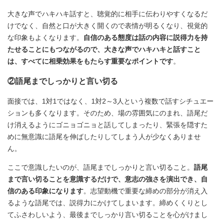
大きな声でハキハキ話すと、聴覚的に相手に伝わりやすくなるだ
けでなく、自然と口が大きく開くので表情が明るくなり、視覚的
な印象もよくなります。
自信のある態度は話の内容に説得力を持
たせることにもつながるので、大きな声でハキハキと話すこと
は、すべてに相乗効果をもたらす重要なポイントです
。
②語尾までしっかりと言い切る
面接では、1対1ではなく、1対2～3人という複数で話すシチュエー
ションも多くなります。そのため、場の雰囲気にのまれ、語尾だ
け消えるようにゴニョゴニョと話してしまったり、緊張を隠すた
めに無意識に語尾を伸ばしたりしてしまう人が少なくありませ
ん。
ここで意識したいのが、語尾までしっかりと言い切ること。
語尾
まで言い切ることを意識するだけで、意志の強さを演出でき、自
信のある印象になります
。志望動機で重要な締めの部分が消え入
るような語尾では、説得力にかけてしまいます。締めくくりとし
てふさわしいよう、最後までしっかり言い切ることを心がけまし