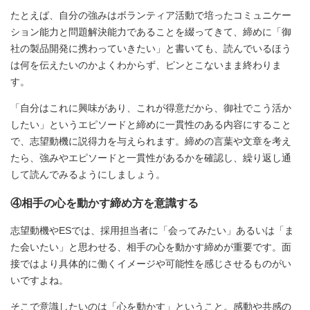
たとえば、自分の強みはボランティア活動で培ったコミュニケー
ション能力と問題解決能力であることを綴ってきて、締めに「御
社の製品開発に携わっていきたい」と書いても、読んでいるほう
は何を伝えたいのかよくわからず、ピンとこないまま終わりま
す。
「自分はこれに興味があり、これが得意だから、御社でこう活か
したい」というエピソードと締めに一貫性のある内容にすること
で、志望動機に説得力を与えられます。締めの言葉や文章を考え
たら、強みやエピソードと一貫性があるかを確認し、繰り返し通
して読んでみるようにしましょう。
④相手の心を動かす締め方を意識する
志望動機やESでは、採用担当者に「会ってみたい」あるいは「ま
た会いたい」と思わせる、相手の心を動かす締めが重要です。面
接ではより具体的に働くイメージや可能性を感じさせるものがい
いですよね。
そこで意識したいのは「心を動かす」ということ。感動や共感の