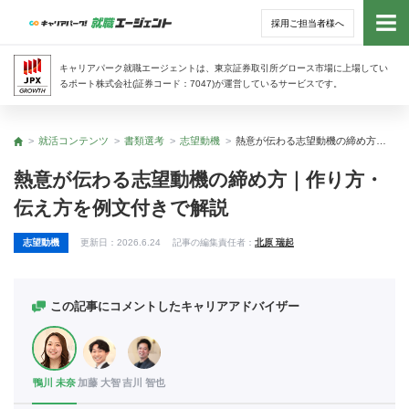
採用ご担当者様へ
トッ
キャリアパーク就職エージェントは、東京証券取引所グロース市場に上場してい
るポート株式会社(証券コード：7047)が運営しているサービスです。
サー
就活コンテンツ
書類選考
志望動機
熱意が伝わる志望動機の締め方｜作り方・伝え方を例文付きで解説
トップ
アド
熱意が伝わる志望動機の締め方｜作り方・
伝え方を例文付きで解説
利用
志望動機
更新日：
2026.6.24
記事の編集責任者：
北原 瑞起
就活
経営
この記事にコメントしたキャリアアドバイザー
無料
鴨川 未奈
加藤 大智
吉川 智也