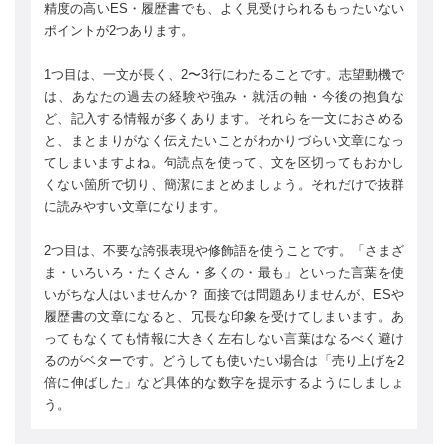
精度の高いES・履歴書でも、よく見受けられるもったいない
ポイントが2つあります。
1つ目は、一文が長く、2〜3行にわたることです。志望動機で
は、あなたの過去の経験や強み・就活の軸・今後の抱負な
ど、記入する情報が多くあります。それらを一文におさめる
と、まとまりがなく伝えたいことがわかりづらい文章になっ
てしまいますよね。句読点を使って、文を区切ってもおかし
くない箇所で切り、簡潔にまとめましょう。それだけで抜群
に読みやすい文章になります。
2つ目は、不要な誇張表現や修飾語を使うことです。「さまざ
ま・いろいろ・たくさん・多くの・最も」といった言葉を使
いがちな人はいませんか？ 面接では問題ありませんが、ESや
履歴書の文章になると、冗長な印象を受けてしまいます。あ
ってもなくても情報に大きく左右しない言葉はなるべく避け
るのがベターです。どうしても使いたい場合は「売り上げを2
倍に伸ばした」など具体的な数字を提示するようにしましょ
う。