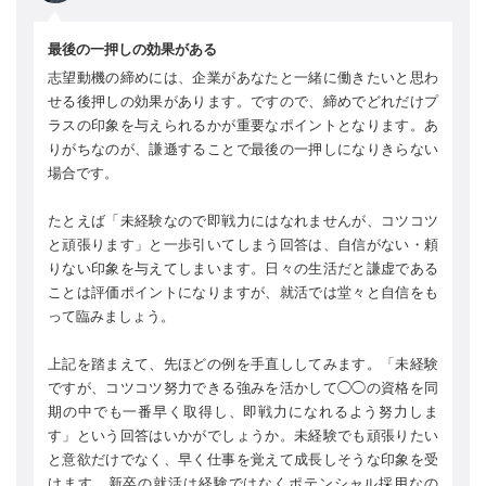
最後の一押しの効果がある
志望動機の締めには、企業があなたと一緒に働きたいと思わ
せる後押しの効果があります。ですので、締めでどれだけプ
ラスの印象を与えられるかが重要なポイントとなります。あ
りがちなのが、謙遜することで最後の一押しになりきらない
場合です。
たとえば「未経験なので即戦力にはなれませんが、コツコツ
と頑張ります」と一歩引いてしまう回答は、自信がない・頼
りない印象を与えてしまいます。日々の生活だと謙虚である
ことは評価ポイントになりますが、就活では堂々と自信をも
って臨みましょう。
上記を踏まえて、先ほどの例を手直ししてみます。「未経験
ですが、コツコツ努力できる強みを活かして◯◯の資格を同
期の中でも一番早く取得し、即戦力になれるよう努力しま
す」という回答はいかがでしょうか。未経験でも頑張りたい
と意欲だけでなく、早く仕事を覚えて成長しそうな印象を受
けます。新卒の就活は経験ではなくポテンシャル採用なの