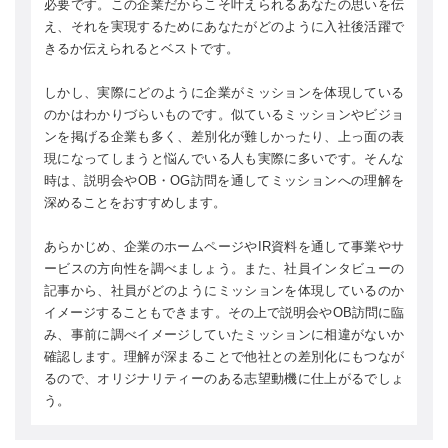
必要です。この企業だからこそ叶えられるあなたの思いを伝
え、それを実現するためにあなたがどのように入社後活躍で
きるか伝えられるとベストです。
しかし、実際にどのように企業がミッションを体現している
のかはわかりづらいものです。似ているミッションやビジョ
ンを掲げる企業も多く、差別化が難しかったり、上っ面の表
現になってしまうと悩んでいる人も実際に多いです。そんな
時は、説明会やOB・OG訪問を通してミッションへの理解を
深めることをおすすめします。
あらかじめ、企業のホームページやIR資料を通して事業やサ
ービスの方向性を調べましょう。また、社員インタビューの
記事から、社員がどのようにミッションを体現しているのか
イメージすることもできます。その上で説明会やOB訪問に臨
み、事前に調べイメージしていたミッションに相違がないか
確認します。理解が深まることで他社との差別化にもつなが
るので、オリジナリティーのある志望動機に仕上がるでしょ
う。