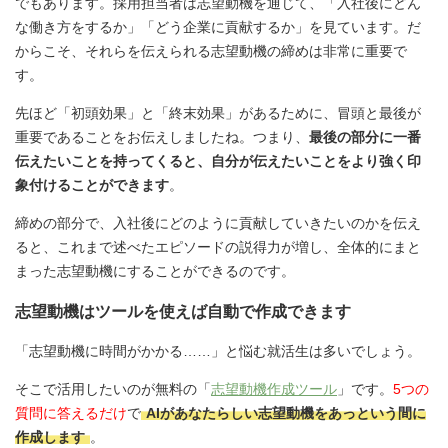
でもあります。採用担当者は志望動機を通じて、「入社後にどん
な働き方をするか」「どう企業に貢献するか」を見ています。だ
からこそ、それらを伝えられる志望動機の締めは非常に重要で
す。
先ほど「初頭効果」と「終末効果」があるために、冒頭と最後が
重要であることをお伝えしましたね。つまり、
最後の部分に一番
伝えたいことを持ってくると、自分が伝えたいことをより強く印
象付けることができます
。
締めの部分で、入社後にどのように貢献していきたいのかを伝え
ると、これまで述べたエピソードの説得力が増し、全体的にまと
まった志望動機にすることができるのです。
志望動機はツールを使えば自動で作成できます
「志望動機に時間がかかる……」と悩む就活生は多いでしょう。
そこで活用したいのが無料の「
志望動機作成ツール
」です。
5つの
質問に答えるだけ
で
AIがあなたらしい志望動機をあっという間に
作成します
。