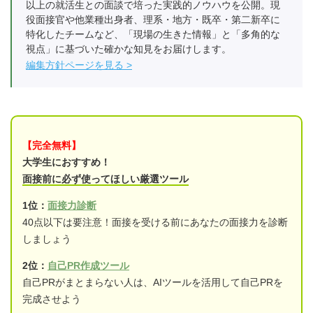
以上の就活生との面談で培った実践的ノウハウを公開。現
役面接官や他業種出身者、理系・地方・既卒・第二新卒に
特化したチームなど、「現場の生きた情報」と「多角的な
視点」に基づいた確かな知見をお届けします。
編集方針ページを見る
【完全無料】
大学生におすすめ！
面接前に必ず使ってほしい厳選ツール
1位：
面接力診断
40点以下は要注意！面接を受ける前にあなたの面接力を診断
しましょう
2位：
自己PR作成ツール
自己PRがまとまらない人は、AIツールを活用して自己PRを
完成させよう