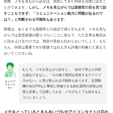
実際、メモを見ながら話せば、用意してきた内容を完璧に話すこ
とができます。
しかし、メモを見ながらでは面接官の目を見て話
すこともできず、「コミュニケーション能力に問題があるので
は？」と判断される可能性もあります
。
面接は、あくまでも面接官との会話で成り立ちます。メモを見な
がらでは意思疎通が図りづらいことに加えて、ただ文章を棒読み
に読み上げるだけでは、熱意や意欲も伝わらないでしょう。もち
ろん、内容は重要ですが面接では伝え方も評価の対象だと覚えて
おいてくださいね。
むしろ、メモを見ながら話すと、「自分で考えた内容
も暗記できない」「その場で質問を回答するアドリブ
力がない」と受け取られる可能性もあります。志望動
キャリア
アドバイ
機や自己PRなど事前に準備できる頻出質問の回答は何
ザー
度も反復して記憶しておき、メモがなくても話せるよ
うにしましょう。
メモをとっているときもあいづちやアイコンタクトは忘れ