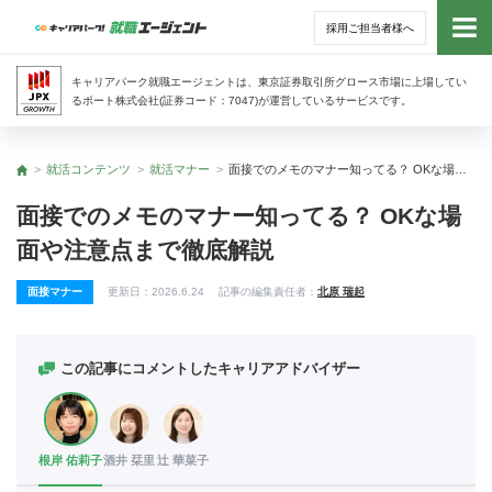
採用ご担当者様へ
トッ
キャリアパーク就職エージェントは、東京証券取引所グロース市場に上場してい
るポート株式会社(証券コード：7047)が運営しているサービスです。
サー
就活コンテンツ
就活マナー
面接でのメモのマナー知ってる？ OKな場面や注意点まで徹底解説
トップ
アド
面接でのメモのマナー知ってる？ OKな場
面や注意点まで徹底解説
利用
面接マナー
更新日：
2026.6.24
記事の編集責任者：
北原 瑞起
就活
経営
この記事にコメントしたキャリアアドバイザー
無料
根岸 佑莉子
酒井 栞里
辻 華菜子