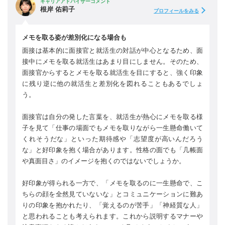
キャリアアドバイザーコメント
根岸 佑莉子
プロフィールをみる
メモを取る姿が差別化になる場合も
面接は基本的に面接官と就活生の対話が中心となるため、面
接中にメモを取る就活生はあまり目にしません。そのため、
面接官からするとメモを取る就活生を目にすると、強く印象
に残り逆に他の就活生と差別化を図れることもあるでしょ
う。
面接官は自分の発した言葉を、就活生が熱心にメモを取る様
子を見て「仕事の場面でもメモを取りながら一生懸命働いて
くれそうだな」といった期待感や「志望度が高いんだろう
な」と好印象を抱く場合があります。性格の面でも「几帳面
や真面目さ」のイメージを抱くのではないでしょうか。
好印象が得られる一方で、「メモを取るのに一生懸命で、こ
ちらの顔を全然見ていないな」とコミュニケーションに難あ
りの印象を抱かれたり、「覚えるのが苦手」「神経質な人」
と思われることも考えられます。これから説明するマナーや