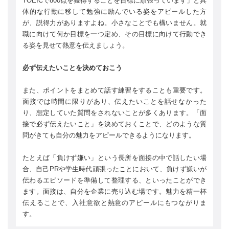
TOEICで800点を獲得することを目標に頑張っています」と具
体的な行動に移して勉強に励んでいる姿をアピールした方
が、説得力がありますよね。小さなことでも構いません。就
職に向けて何か目標を一つ定め、その目標に向けて行動でき
る姿を見せて熱意を伝えましょう。
必ず伝えたいことを決めておこう
また、ポイントをまとめて話す練習をすることも重要です。
面接では時間に限りがあり、伝えたいことを話せなかった
り、想定していた質問をされないことが多くあります。「面
接で必ず伝えたいこと」を決めておくことで、どのような質
問がきても自分の魅力をアピールできるようになります。
たとえば「負けず嫌い」という長所を面接の中で話したい場
合、自己PRや学生時代頑張ったことにおいて、負けず嫌いが
伝わるエピソードを準備して整理する、といったことができ
ます。面接は、自分を企業に売り込む場です。魅力を精一杯
伝えることで、入社意欲と熱意のアピールにもつながりま
す。