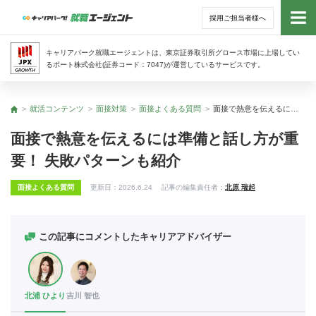
採用ご担当者様へ
トッ
キャリアパーク就職エージェントは、東京証券取引所グロース市場に上場してい
るポート株式会社(証券コード：7047)が運営しているサービスです。
サー
就活コンテンツ
面接対策
面接よくある質問
面接で熱意を伝えるには準備と話し方が重要！ 失敗パターンも紹介
トップ
アド
面接で熱意を伝えるには準備と話し方が重
要！ 失敗パターンも紹介
利用
面接よくある質問
更新日：
2026.6.24
記事の編集責任者：
北原 瑞起
就活
経営
この記事にコメントしたキャリアアドバイザー
無料
北浦 ひより
吉川 智也