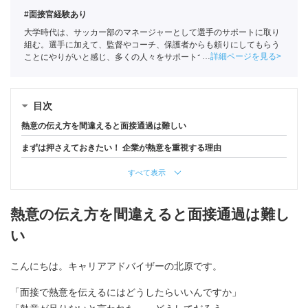
#面接官経験あり
大学時代は、サッカー部のマネージャーとして選手のサポートに取り
組む。選手に加えて、監督やコーチ、保護者からも頼りにしてもらう
詳細ページを見る
ことにやりがいと感じ、多くの人々をサポートできる企業・業界を軸
に就活をおこなう。ポートに新卒入社。
全国民営職業紹介事業協会
職
業紹介責任者（001-220824001-02862）
目次
熱意の伝え方を間違えると面接通過は難しい
まずは押さえておきたい！ 企業が熱意を重視する理由
すべて表示
熱意の伝え方を間違えると面接通過は難し
い
こんにちは。キャリアアドバイザーの北原です。
「面接で熱意を伝えるにはどうしたらいいんですか」