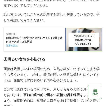
接で心掛けてみてくださいね。
話し方についてはこちらの記事でも詳しく解説しているので、併
せて確認してみてください。
関連記事
面接の話し方で絶対押さえたいポイント6選｜避
けるべき話し方も解説
記事を読む
①明るい表情を心掛ける
面接は緊張しやすい場面のため、自然と顔がこわばってしまう学
生も多くいます。しかし、表情が暗いと熱意は伝わりにくいです
よね。面接では常に明るい表情を心掛けましょう。
自分では笑顔でいるつもりでも、周りからみると堅く見えること
目次
もあります。
事前に鏡の前で明るい表情で話す練習をしてみまし
ょう
。面接開始前は、意識的に口角を上げて待機しておくと良い