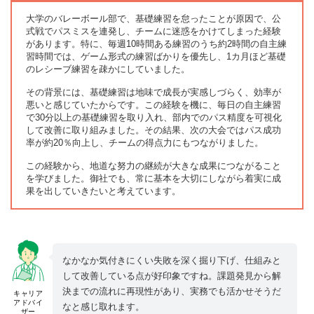
大学のバレーボール部で、基礎練習を怠ったことが原因で、公
式戦でパスミスを連発し、チームに迷惑をかけてしまった経験
があります。特に、毎週10時間ある練習のうち約2時間の自主練
習時間では、ゲーム形式の練習ばかりを優先し、1カ月ほど基礎
のレシーブ練習を疎かにしていました。
その背景には、基礎練習は地味で成長が実感しづらく、効率が
悪いと感じていたからです。この経験を機に、毎日の自主練習
で30分以上の基礎練習を取り入れ、部内でのパス精度を可視化
して改善に取り組みました。その結果、次の大会ではパス成功
率が約20％向上し、チームの得点力にもつながりました。
この経験から、地道な努力の継続が大きな成果につながること
を学びました。御社でも、常に基本を大切にしながら着実に成
果を出していきたいと考えています。
なかなか気付きにくい失敗を深く掘り下げ、仕組みと
して改善している点が好印象ですね。課題発見から解
決までの流れに再現性があり、実務でも活かせそうだ
キャリア
アドバイ
なと感じ取れます。
ザー