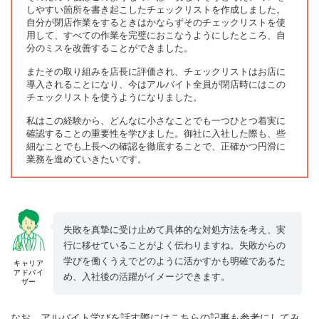
しやすい箇所を書き起こしたチェックリストを作成しました。
自分が閉店作業をするときはかならずそのチェックリストを使
用して、すべての作業を完璧におこなうようにしたところ、自
分のミスを改善することができました。
またその取り組みを店長に評価され、チェックリストはお店に
導入されることになり、今はアルバイト全員が閉店時にはこの
チェックリストを使うようになりました。
私はこの経験から、どんなに小さなことでも一つひとつ着実に
確認することの重要性を学びました。御社に入社した際も、些
細なことでも上長への確認を徹底することで、正確かつ円滑に
業務を進めていきたいです。
失敗を真摯に受け止めて具体的な対処方法を考え、実
行に移せていることがよく伝わりますね。失敗からの
学びを働くうえでどのように活かすかも明確であるた
キャリア
アドバイ
め、入社後の活躍がイメージできます。
ザー
なお、アルバイト学びを話す際にはこちらの記事も参考にしてみ