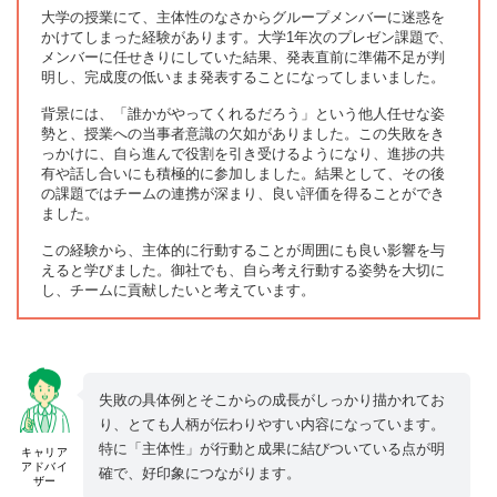
大学の授業にて、主体性のなさからグループメンバーに迷惑を
かけてしまった経験があります。大学1年次のプレゼン課題で、
メンバーに任せきりにしていた結果、発表直前に準備不足が判
明し、完成度の低いまま発表することになってしまいました。
背景には、「誰かがやってくれるだろう」という他人任せな姿
勢と、授業への当事者意識の欠如がありました。この失敗をき
っかけに、自ら進んで役割を引き受けるようになり、進捗の共
有や話し合いにも積極的に参加しました。結果として、その後
の課題ではチームの連携が深まり、良い評価を得ることができ
ました。
この経験から、主体的に行動することが周囲にも良い影響を与
えると学びました。御社でも、自ら考え行動する姿勢を大切に
し、チームに貢献したいと考えています。
失敗の具体例とそこからの成長がしっかり描かれてお
り、とても人柄が伝わりやすい内容になっています。
特に「主体性」が行動と成果に結びついている点が明
キャリア
アドバイ
確で、好印象につながります。
ザー