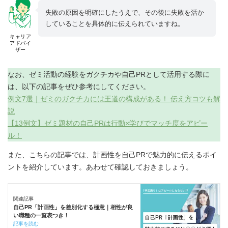
失敗の原因を明確にしたうえで、その後に失敗を活か
していることを具体的に伝えられていますね。
キャリア
アドバイ
ザー
なお、ゼミ活動の経験をガクチカや自己PRとして活用する際に
は、以下の記事をぜひ参考にしてください。
例文7選｜ゼミのガクチカには王道の構成がある！ 伝え方コツも解
説
【13例文】ゼミ題材の自己PRは行動×学びでマッチ度をアピー
ル！
また、こちらの記事では、計画性を自己PRで魅力的に伝えるポイ
ントを紹介しています。あわせて確認しておきましょう。
関連記事
自己PR「計画性」を差別化する極意｜相性が良
い職種の一覧表つき！
記事を読む