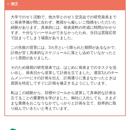
例文
大学でのゼミ活動で、他大学とのゼミ交流会での研究発表まで
に発表準備が間に合わず、教授から厳しいご指摘をいただいた
経験があります。具体的には、発表資料の作成に時間がかかり
すぎ、十分なリハーサルができなかったため、当日は質疑応答
で詰まってしまう場面がありました。
この失敗の背景には、3カ月という限られた期間があるなかで、
計画が甘く具体的なスケジュールに落とし込めていなかったと
いう原因がありました。
そのため後期の研究発表では、はじめに発表までのタスクを洗
い出し、発表日から逆算して計画を立てました。適宜3人のチー
ムメンバーにその計画を伝え、計画通りに進まなかったときは
原因を特定してすぐに計画を修正するようにしています。
私はこの経験から、目標やゴールから逆算して具体的な計画を
立てることの重要性を学びました。御社に入社しても、さまざ
まな業務をおこなうなかでしっかりと計画を立て、効率的に取
り組んでいきたいと考えています。