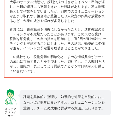
大学のサークル活動で、役割分担の甘さからイベント準備が遅
れ、当日の運営にも支障をきたした経験があります。私は副部
長として作業をしていましたが、部内でのコミュニケーション
があまり取れず、担当者が重複したり未決定の作業が放置され
るなど、作業の抜けや漏れが多発しました。
背景には、責任範囲を明確にしなかったことと、進捗確認のミ
ーティングが不定期だったことがあります。この失敗を受け、
役割を細分化して各自の担当を明確にし、週2回の進捗報告ミー
ティングを実施することにしました。その結果、効率的に準備
が進み、イベントは予定通り成功させることができました。
この経験から、役割分担の明確化とこまめな情報共有がチーム
の成果に直結することを学びました。御社でも、この教訓を活
かし、組織の一員としてどう貢献できるかを常日頃考え行動し
ていきたいです。
課題を具体的に整理し、効果的な対策を自発的におこ
なった点が非常に良いですね。コミュニケーションを
重視し、チームの成果に貢献する意識が伝わります。
キャリア
アドバイ
ザー