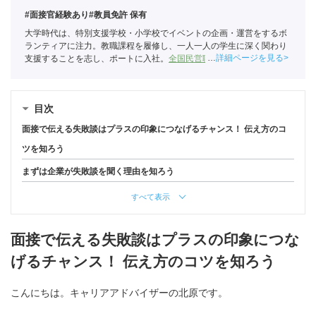
#面接官経験あり
#教員免許 保有
大学時代は、特別支援学校・小学校でイベントの企画・運営をするボ
ランティアに注力。教職課程を履修し、一人一人の学生に深く関わり
詳細ページを見る
支援することを志し、ポートに入社。
全国民営職業紹介事業協会
職業
紹介責任者（001-220824001-02864）
目次
面接で伝える失敗談はプラスの印象につなげるチャンス！ 伝え方のコ
ツを知ろう
まずは企業が失敗談を聞く理由を知ろう
すべて表示
面接で伝える失敗談はプラスの印象につな
げるチャンス！ 伝え方のコツを知ろう
こんにちは。キャリアアドバイザーの北原です。