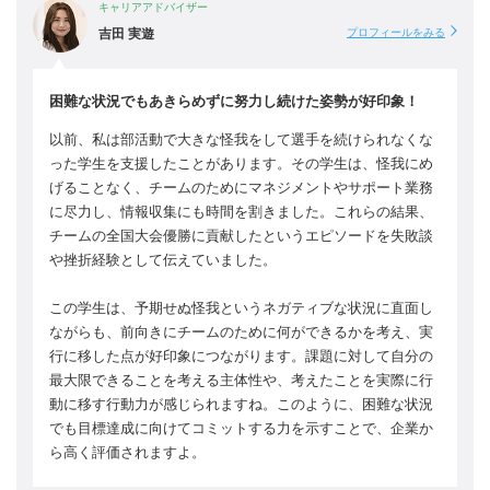
キャリアアドバイザー
吉田 実遊
プロフィールをみる
困難な状況でもあきらめずに努力し続けた姿勢が好印象！
以前、私は部活動で大きな怪我をして選手を続けられなくな
った学生を支援したことがあります。その学生は、怪我にめ
げることなく、チームのためにマネジメントやサポート業務
に尽力し、情報収集にも時間を割きました。これらの結果、
チームの全国大会優勝に貢献したというエピソードを失敗談
や挫折経験として伝えていました。
この学生は、予期せぬ怪我というネガティブな状況に直面し
ながらも、前向きにチームのために何ができるかを考え、実
行に移した点が好印象につながります。課題に対して自分の
最大限できることを考える主体性や、考えたことを実際に行
動に移す行動力が感じられますね。このように、困難な状況
でも目標達成に向けてコミットする力を示すことで、企業か
ら高く評価されますよ。