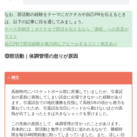
なお、部活動の経験をテーマにガクチカや自己PRを伝えるとき
は、以下の記事に目を通してみましょう。
ケース別例文｜ガクチカで部活を伝えるなら「過程」への言及が
マスト
自己PRで部活経験を魅力的にアピールするコツ｜例文あり
⑩部活動｜体調管理の怠りが原因
例文
高校時代にバスケットボール部に所属していましたが、引退試
合の直前に発熱してしまい試合に出場できなかった経験があり
ます。引退試合での地区優勝を目指して高校1年の頃から努力を
重ねていたため、引退試合当日にベッドから動けないほどの高
熱が出てしまったときは大きなショックを受けました。
この失敗の原因として、体調管理が甘かったことがあります。
具体的には、部活動と勉学との両立に追われるなかで、睡眠時
間を毎日4時間前後に削ってしまっていました。また、涼しい日