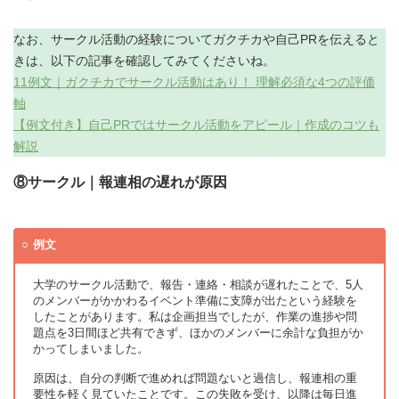
なお、サークル活動の経験についてガクチカや自己PRを伝えると
きは、以下の記事を確認してみてくださいね。
11例文｜ガクチカでサークル活動はあり！ 理解必須な4つの評価
軸
【例文付き】自己PRではサークル活動をアピール｜作成のコツも
解説
⑧サークル｜報連相の遅れが原因
例文
大学のサークル活動で、報告・連絡・相談が遅れたことで、5人
のメンバーがかかわるイベント準備に支障が出たという経験を
したことがあります。私は企画担当でしたが、作業の進捗や問
題点を3日間ほど共有できず、ほかのメンバーに余計な負担がか
かってしまいました。
原因は、自分の判断で進めれば問題ないと過信し、報連相の重
要性を軽く見ていたことです。この失敗を受け、以降は毎日進