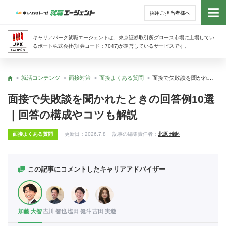
採用ご担当者様へ
トッ
キャリアパーク就職エージェントは、東京証券取引所グロース市場に上場してい
るポート株式会社(証券コード：7047)が運営しているサービスです。
サー
就活コンテンツ
面接対策
面接よくある質問
面接で失敗談を聞かれたときの回答例10選｜回答の構成やコツも解説
トップ
アド
面接で失敗談を聞かれたときの回答例10選
｜回答の構成やコツも解説
利用
面接よくある質問
更新日：
2026.7.8
記事の編集責任者：
北原 瑞起
就活
経営
この記事にコメントしたキャリアアドバイザー
無料
加藤 大智
吉川 智也
塩田 健斗
吉田 実遊