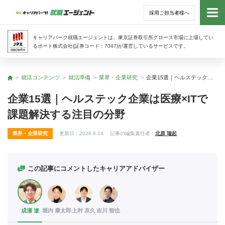
採用ご担当者様へ
トッ
キャリアパーク就職エージェントは、東京証券取引所グロース市場に上場してい
るポート株式会社(証券コード：7047)が運営しているサービスです。
サー
就活コンテンツ
就活準備
業界・企業研究
企業15選｜ヘルステック企業は医療×ITで課題解決する注目の分野
トップ
アド
企業15選｜ヘルステック企業は医療×ITで
課題解決する注目の分野
利用
業界・企業研究
更新日：
2026.6.24
記事の編集責任者：
北原 瑞起
就活
経営
この記事にコメントしたキャリアアドバイザー
無料
成瀬 遼
堀内 康太郎
上村 京久
吉川 智也