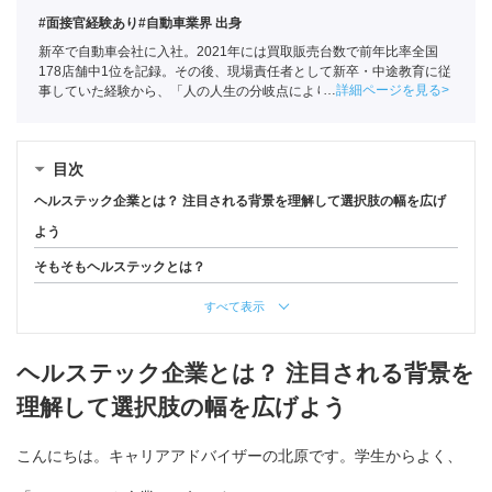
#面接官経験あり
#自動車業界 出身
新卒で自動車会社に入社。2021年には買取販売台数で前年比率全国
178店舗中1位を記録。その後、現場責任者として新卒・中途教育に従
詳細ページを見る
事していた経験から、「人の人生の分岐点によりかかわりたい」と思
い、ポートへ。
全国民営職業紹介事業協会
職業紹介責任者（001-
230209002-05661）
目次
ヘルステック企業とは？ 注目される背景を理解して選択肢の幅を広げ
よう
そもそもヘルステックとは？
すべて表示
ヘルステック企業とは？ 注目される背景を
理解して選択肢の幅を広げよう
こんにちは。キャリアアドバイザーの北原です。学生からよく、