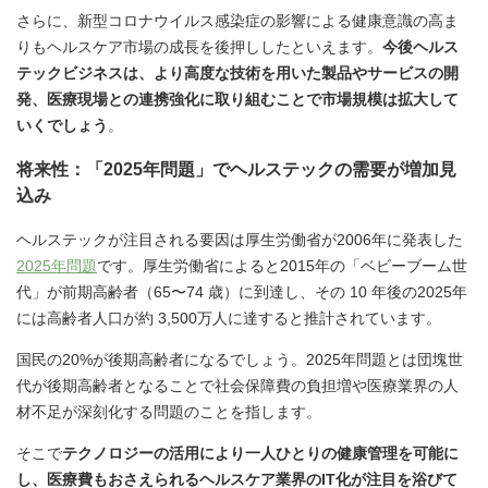
さらに、新型コロナウイルス感染症の影響による健康意識の高ま
りもヘルスケア市場の成長を後押ししたといえます。
今後ヘルス
テックビジネスは、より高度な技術を用いた製品やサービスの開
発、医療現場との連携強化に取り組むことで市場規模は拡大して
いくでしょう
。
将来性：「2025年問題」でヘルステックの需要が増加見
込み
ヘルステックが注目される要因は厚生労働省が2006年に発表した
2025年問題
です。厚生労働省によると2015年の「ベビーブーム世
代」が前期高齢者（65〜74 歳）に到達し、その 10 年後の2025年
には高齢者人口が約 3,500万人に達すると推計されています。
国民の20%が後期高齢者になるでしょう。2025年問題とは団塊世
代が後期高齢者となることで社会保障費の負担増や医療業界の人
材不足が深刻化する問題のことを指します。
そこで
テクノロジーの活用により一人ひとりの健康管理を可能に
し、医療費もおさえられるヘルスケア業界のIT化が注目を浴びて