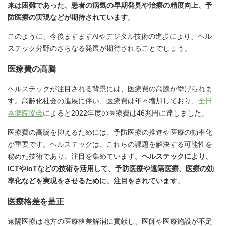
来は困難であった、患者の病気の早期発見や治療の精度向上、予
防医療の実現などが期待されています
。
このように、今後ますますAIやデジタル技術の進歩により、ヘル
ステック分野のさらなる発展が期待されることでしょう。
医療費の高騰
ヘルステックが注目される背景には、医療費の高騰が挙げられま
す。高齢化社会の進展に伴い、医療費は年々増加しており、
全日
本病院協会
によると2022年度の医療費は46兆円に達しました。
医療費の高騰を抑えるためには、予防医療の推進や医療の効率化
が重要です。ヘルステックは、これらの課題を解決する可能性を
秘めた技術であり、注目を集めています。
ヘルステックにより、
ICTやIoTなどの技術を活用して、予防医療や遠隔医療、医療の効
率化などを実現をさせるために、注目をされています
。
医療格差を是正
遠隔医療は地方の医療格差解消に貢献し、医師や医療施設が不足