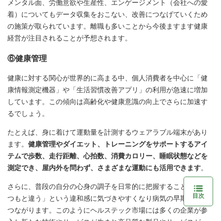
メンタル面、労働意欲や生産性、エンゲージメント（会社への愛
着）についてもデータ収集をおこない、改善につなげていくため
の施策が取られています。離職も多いことから今後ますます健康
経営が注目されることが予想されます。
⑥健康管理
健康に対する関心が世界的に高まる中、個人消費者を中心に「健
康情報測定機器」や「生活習慣改善アプリ」の利用が急速に増加
しています。この傾向は高齢化や健康意識の向上でさらに加速す
るでしょう。
たとえば、身に着けて運動量を計測するウェアラブル端末があり
ます。
健康管理やダイエット、トレーニングをサポートするアイ
テムで歩数、走行距離、心拍数、消費カロリー、睡眠状態などを
測定でき、屋内外を問わず、さまざまな運動にも活用できます
。
さらに、普段の自分の心身の調子を日常的に把握することで「い
目次
つもと違う」という違和感に気づきやすくなり病気の早期発見に
つながります。このようにヘルステック市場には多くの企業が参