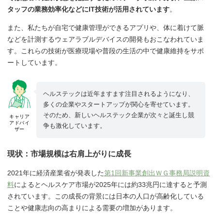
タッフの業務効率化などにIT技術が活用されています
。
また、私たちが自宅で健康管理ができるアプリや、体に着けて脈
などを計測するウェアラブルデバイスの開発もおこなわれていま
す。これらの技術が医療現場や普段の生活の中で健康維持をサポ
ートしています。
ヘルステックは近年ますます注目されるようになり、
多くの企業やスタートアップが関心を寄せています。
そのため、新しいヘルステック企業が次々と誕生し競
キャリア
アドバイ
争も激化しています。
ザー
現状：市場規模は右肩上がりに成長
2021年に経済産業省が発表した
第1回新事業創出ＷＧ事務局説明資
料
によるとヘルスケア市場が2025年には約33兆円に達すると予測
されています。この成長の背景には日本の人口が高齢化している
ことや健康志向の高まりによる需要の増加があります。