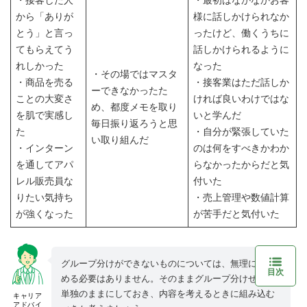
・接客した人
・最初はなかなかお客
から「ありが
様に話しかけられなか
とう」と言っ
ったけど、働くうちに
てもらえてう
話しかけられるように
れしかった
なった
・その場ではマスタ
・商品を売る
・接客業はただ話しか
ーできなかったた
ことの大変さ
ければ良いわけではな
め、都度メモを取り
を肌で実感し
いと学んだ
毎日振り返ろうと思
た
・自分が緊張していた
い取り組んだ
・インターン
のは何をすべきかわか
を通してアパ
らなかったからだと気
レル販売員な
付いた
りたい気持ち
・売上管理や数値計算
が強くなった
が苦手だと気付いた
グループ分けができないものについては、無理にまと
目次
める必要はありません。そのままグループ分けせずに
単独のままにしておき、内容を考えるときに組み込む
キャリア
アドバイ