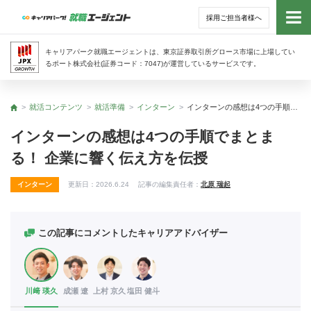
採用ご担当者様へ
トッ
キャリアパーク就職エージェントは、東京証券取引所グロース市場に上場してい
るポート株式会社(証券コード：7047)が運営しているサービスです。
サー
就活コンテンツ
就活準備
インターン
インターンの感想は4つの手順でまとまる！ 企業に響く伝え方を伝授
トップ
アド
インターンの感想は4つの手順でまとま
る！ 企業に響く伝え方を伝授
利用
インターン
更新日：
2026.6.24
記事の編集責任者：
北原 瑞起
就活
経営
この記事にコメントしたキャリアアドバイザー
無料
川﨑 瑛久
成瀬 遼
上村 京久
塩田 健斗