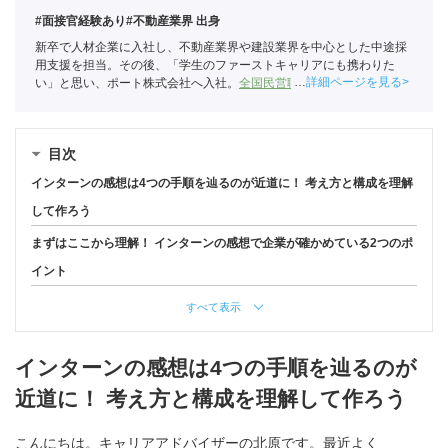
#面接官経験あり
#不動産業界 出身
新卒で人材企業に入社し、不動産業界や建設業界を中心とした中途採
用支援を担当。その後、「学生のファーストキャリアにも携わりた
詳細ページを見る
い」と思い、ポート株式会社へ入社。
全国民営職業紹介事業協会
職業
紹介責任者（001-230215001-05666）
目次
インターンの感想は4つの手順を辿るのが近道に！ 考え方と構成を理解
して作ろう
まずはここから理解！ インターンの感想で企業が確かめている2つのポ
イント
すべて表示
インターンの感想は4つの手順を辿るのが
近道に！ 考え方と構成を理解して作ろう
こんにちは。キャリアアドバイザーの北原です。最近よく