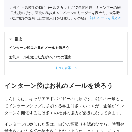
小学生～高校生の時にガールスカウトに12年間所属。ミャンマーの難
民支援のほか、東北の防災キャンペーンのリーダーを務めた。大学時
詳細ページを見る
代は地方の過疎化と労働人口を研究し、その経験を活かせるポートへ
入社。法人営業を経て、現在はYoutubeチャンネル「
【公式】キャリ
アパーク就活講座
」や「
就活会議
」などで学生に向けて就活ノウハウ
を発信。
目次
インターン後はお礼のメールを送ろう
お礼メールを送った方がいい3つの理由
すべて表示
インターン後はお礼のメールを送ろう
こんにちは。キャリアアドバイザーの北原です。就活の一環とし
てインターンシップに参加する学生は多くいますが、企業がイン
ターンを開催するには多くの社員の協力が必要になってきます。
インターンに参加した際は、自分の頑張りも認めながら、時間や
労力をかけた企業の努力を忘れないようにしましょう。インター