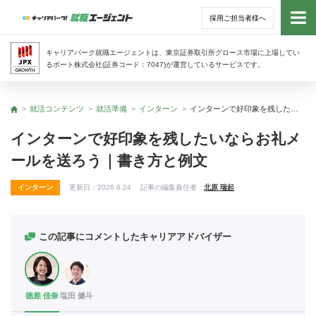
採用ご担当者様へ
トッ
キャリアパーク就職エージェントは、東京証券取引所グロース市場に上場してい
るポート株式会社(証券コード：7047)が運営しているサービスです。
サー
就活コンテンツ
就活準備
インターン
インターンで好印象を残したいならお礼メールを送ろう｜書き方と例文
トップ
アド
インターンで好印象を残したいならお礼メ
ールを送ろう｜書き方と例文
利用
インターン
更新日：
2026.6.24
記事の編集責任者：
北原 瑞起
就活
経営
この記事にコメントしたキャリアアドバイザー
無料
徳差 佳奈
塩田 健斗