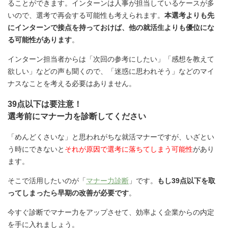
ることができます。インターンは人事が担当しているケースが多
いので、選考で再会する可能性も考えられます。
本選考よりも先
にインターンで接点を持っておけば、他の就活生よりも優位にな
る可能性があります
。
インターン担当者からは「次回の参考にしたい」「感想を教えて
欲しい」などの声も聞くので、「迷惑に思われそう」などのマイ
ナスなことを考える必要はありません。
39点以下は要注意！
選考前にマナー力を診断してください
「めんどくさいな」と思われがちな就活マナーですが、いざとい
う時にできないと
それが原因で選考に落ちてしまう可能性
があり
ます。
そこで活用したいのが「
マナー力診断
」です。
もし39点以下を取
ってしまったら早期の改善が必要です
。
今すぐ診断でマナー力をアップさせて、効率よく企業からの内定
を手に入れましょう。