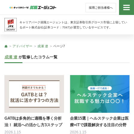
採用ご担当者様へ
トッ
キャリアパーク就職エージェントは、東京証券取引所グロース市場に上場してい
るポート株式会社(証券コード：7047)が運営しているサービスです。
サー
アドバイザー
成瀬 遼
ページ7
トップ
アド
成瀬 遼
が監修したコラム一覧
利用
就活
経営
無料
GATBは多角的に適職を導く分析
企業15選｜ヘルステック企業は医
法！ 就活への活かし方3ステップ
療×ITで課題解決する注目の分野
2026.1.15
2026.1.15