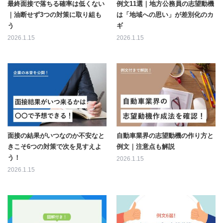
最終面接で落ちる確率は低くない
例文11選｜地方公務員の志望動機
｜油断せず3つの対策に取り組も
は「地域への思い」が差別化のカ
う
ギ
2026.1.15
2026.1.15
面接の結果がいつなのか不安なと
自動車業界の志望動機の作り方と
きこそ6つの対策で次を見すえよ
例文｜注意点も解説
う！
2026.1.15
2026.1.15