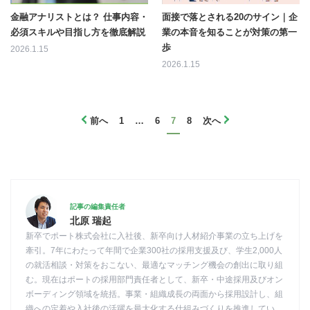
金融アナリストとは？ 仕事内容・
面接で落とされる20のサイン｜企
必須スキルや目指し方を徹底解説
業の本音を知ることが対策の第一
歩
2026.1.15
2026.1.15
前へ
1
…
6
7
8
次へ
記事の編集責任者
北原 瑞起
新卒でポート株式会社に入社後、新卒向け人材紹介事業の立ち上げを
牽引。7年にわたって年間で企業300社の採用支援及び、学生2,000人
の就活相談・対策をおこない、最適なマッチング機会の創出に取り組
む。現在はポートの採用部門責任者として、新卒・中途採用及びオン
ボーディング領域を統括。事業・組織成長の両面から採用設計し、組
織への定着や入社後の活躍を最大化する仕組みづくりを推進してい