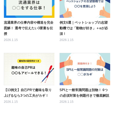
流通業界の仕事内容や構造を完全
例文6選｜ペットショップの志望
図解！ 選考で伝えたい3要素を伝
動機では「動物が好き」＋αが必
授
須！
2026.1.15
2026.1.15
【13例文】自己PRで趣味を取り
SPIと一般常識問題は別物！ 6つ
上げるなら3つの工夫がカギ！
の必須対策を例題付きで徹底解説
2026.1.15
2026.1.15