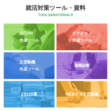
就活対策ツール・資料
TOOLS&MATERIALS
自己PR
ガクチカ
作成ツール
作成ツール
志望動機
適職診断
作成ツール
ES120選
WEBテスト問題集